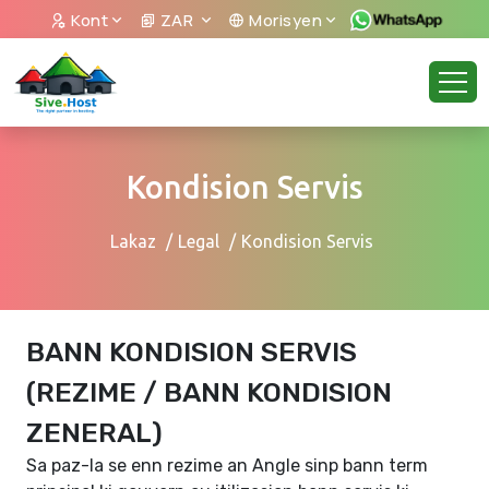
Kont
ZAR
Morisyen
Kondision Servis
Lakaz
Legal
Kondision Servis
BANN KONDISION SERVIS
(REZIME / BANN KONDISION
ZENERAL)
Sa paz-la se enn rezime an Angle sinp bann term