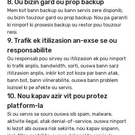
8. Ou bizin gard ou prop backup
Mem kot bann backup ou bann servis zere disponib,
ou bizin touzour gard ou prop backup. Nou pa garanti
ki ninport ki prosesis backup ou restor pou touzour
reisi.
9. Trafik ek itilizasion an-exse se ou
responsabilite
Ou responsab pou sirvey ou itilizasion ek pou ninport
ki trafik anplis, bandwidth, sorti, ouswa bann sarz
itilizasion anplis, inklir kot zot koze par bann atak,
bann bot, bann vilnerabilite, ouswa bann problem
lozisiel ki pe afekte ou servis.
10. Nou kapav azir vit pou protez
platform-la
Si ou servis se sours ouswa sib spam, malware,
aktivite ilegal, atak denial-of-service, ouswa ninport
ki lezot abi ouswa risk sekirite, nou kapav sispann,