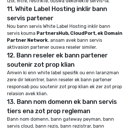
izol, filtre, restrikte, ouswa dekonekte servis-la.
11. White Label Hosting inklir bann
servis partener
Nou bann servis White Label Hosting inklir bann
servis kouma
PartnersHub, CloudPort, ek Domain
Partner Network
, ansam avek bann servis
aktivasion partener ouswa reseler similer.
12. Bann reseler ek bann partener
soutenir zot prop klian
Amwin ki enn white label spesifik ou enn laranzman
zere dir lekontrer, bann reseler ek bann partener
responsab pou soutenir zot prop klian ek zer zot prop
relasion avek klian.
13. Bann nom domenn ek bann servis
tiers ena zot prop regleman
Bann nom domenn, bann gateway peyman, bann
servis cloud, bann rezis, bann rezistrar, bann