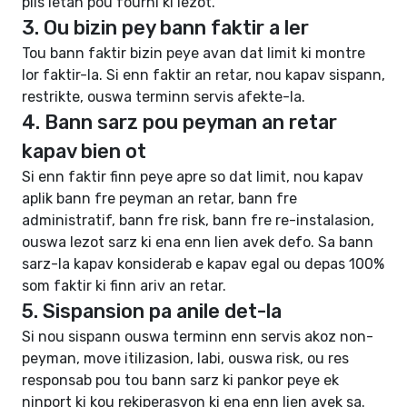
plis letan pou fourni ki lezot.
3. Ou bizin pey bann faktir a ler
Tou bann faktir bizin peye avan dat limit ki montre
lor faktir-la. Si enn faktir an retar, nou kapav sispann,
restrikte, ouswa terminn servis afekte-la.
4. Bann sarz pou peyman an retar
kapav bien ot
Si enn faktir finn peye apre so dat limit, nou kapav
aplik bann fre peyman an retar, bann fre
administratif, bann fre risk, bann fre re-instalasion,
ouswa lezot sarz ki ena enn lien avek defo. Sa bann
sarz-la kapav konsiderab e kapav egal ou depas 100%
som faktir ki finn ariv an retar.
5. Sispansion pa anile det-la
Si nou sispann ouswa terminn enn servis akoz non-
peyman, move itilizasion, labi, ouswa risk, ou res
responsab pou tou bann sarz ki pankor peye ek
ninport ki kou rekiperasyon ki ena enn lien avek sa.