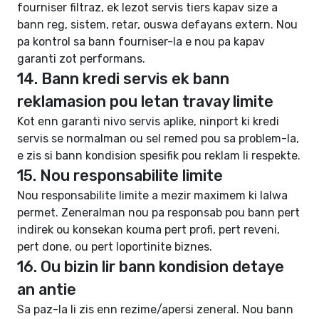
fourniser filtraz, ek lezot servis tiers kapav size a
bann reg, sistem, retar, ouswa defayans extern. Nou
pa kontrol sa bann fourniser-la e nou pa kapav
garanti zot performans.
14. Bann kredi servis ek bann
reklamasion pou letan travay limite
Kot enn garanti nivo servis aplike, ninport ki kredi
servis se normalman ou sel remed pou sa problem-la,
e zis si bann kondision spesifik pou reklam li respekte.
15. Nou responsabilite limite
Nou responsabilite limite a mezir maximem ki lalwa
permet. Zeneralman nou pa responsab pou bann pert
indirek ou konsekan kouma pert profi, pert reveni,
pert done, ou pert loportinite biznes.
16. Ou bizin lir bann kondision detaye
an antie
Sa paz-la li zis enn rezime/apersi zeneral. Nou bann