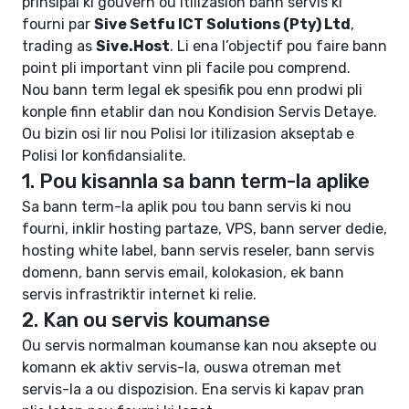
prinsipal ki gouvern ou itilizasion bann servis ki
fourni par
Sive Setfu ICT Solutions (Pty) Ltd
,
trading as
Sive.Host
. Li ena l’objectif pou faire bann
point pli important vinn pli facile pou comprend.
Nou bann term legal ek spesifik pou enn prodwi pli
konple finn etablir dan nou
Kondision Servis Detaye
.
Ou bizin osi lir nou
Polisi lor itilizasion akseptab
e
Polisi lor konfidansialite
.
1. Pou kisannla sa bann term-la aplike
Sa bann term-la aplik pou tou bann servis ki nou
fourni, inklir hosting partaze, VPS, bann server dedie,
hosting white label, bann servis reseler, bann servis
domenn, bann servis email, kolokasion, ek bann
servis infrastriktir internet ki relie.
2. Kan ou servis koumanse
Ou servis normalman koumanse kan nou aksepte ou
komann ek aktiv servis-la, ouswa otreman met
servis-la a ou dispozision. Ena servis ki kapav pran