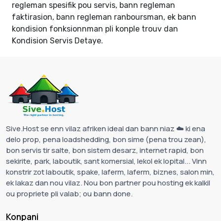
regleman spesifik pou servis, bann regleman
faktirasion, bann regleman ranboursman, ek bann
kondision fonksionnman pli konple trouv dan
Kondision Servis Detaye
.
Sive.Host se enn vilaz afriken ideal dan bann niaz ☁️ ki ena
delo prop, pena loadshedding, bon sime (pena trou zean),
bon servis tir salte, bon sistem desarz, internet rapid, bon
sekirite, park, laboutik, sant komersial, lekol ek lopital... Vinn
konstrir zot laboutik, spake, laferm, laferm, biznes, salon min,
ek lakaz dan nou vilaz. Nou bon partner pou hosting ek kalkil
ou propriete pli valab; ou bann done.
Konpani