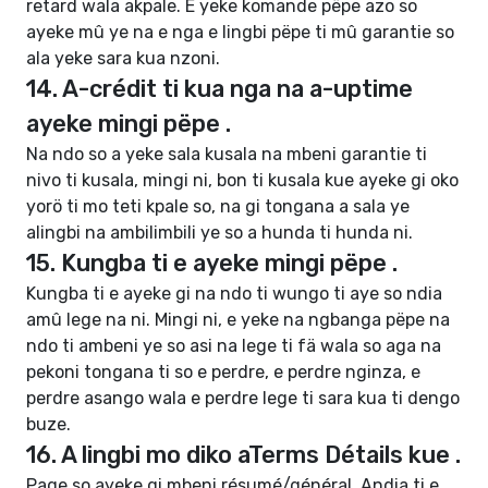
retard wala akpale. E yeke komande pëpe azo so
ayeke mû ye na e nga e lingbi pëpe ti mû garantie so
ala yeke sara kua nzoni.
14. A-crédit ti kua nga na a-uptime
ayeke mingi pëpe .
Na ndo so a yeke sala kusala na mbeni garantie ti
nivo ti kusala, mingi ni, bon ti kusala kue ayeke gi oko
yorö ti mo teti kpale so, na gi tongana a sala ye
alingbi na ambilimbili ye so a hunda ti hunda ni.
15. Kungba ti e ayeke mingi pëpe .
Kungba ti e ayeke gi na ndo ti wungo ti aye so ndia
amû lege na ni. Mingi ni, e yeke na ngbanga pëpe na
ndo ti ambeni ye so asi na lege ti fä wala so aga na
pekoni tongana ti so e perdre, e perdre nginza, e
perdre asango wala e perdre lege ti sara kua ti dengo
buze.
16. A lingbi mo diko aTerms Détails kue .
Page so ayeke gi mbeni résumé/général. Andia ti e