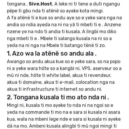
tongana .
Sive.Host
. A leke ni ti tene a duti ngangu
pëpe ti gbu nda ti atënë so ayeke kota mingi.
A fa atënë ti e kue so andu aye so e yeke sara nga na
andia so ndia ayeda na ni na yâ ti mbeti ti e .
Anzene
nzene ye na ndo ti andia ti kusala
. A lingbi mo diko
nga mbeti ti e .
Mbele ti salango kusala na ni so a
yeda na ni
nga na
Mbele ti batango tënë ti zo
.
1. Azo wa la atënë so andu ala .
Awango so andu akua kue so e yeke sara, so na popo
ni a yeke wara hôte so a kangbi ni, VPS, aserveur so a
mû ni nde, hôte ti white label, akua ti revendeur,
akua ti domaine, akua ti e-mail, colocation nga na
akua ti infrastructure ti internet so andu ni.
2. Tongana kusala ti mo ato nda ni .
Mingi ni, kusala ti mo ayeke to nda ni na ngoi so e
yeda na commande ti mo na e sara si kusala ni asara
kua, wala na mbeni lege nde e sara si kusala ni ayeke
dä na mo. Ambeni kusala alingbi ti mû ngoi mingi ti