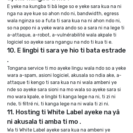
E yeke na kungba ti bâ lege so e yeke sara kua na ni
nga na aye kue so ahon ndo ni, bandwidth, egress
wala nginza so a futa ti sara kua na ni ahon ndo ni,
so na popo ni a yeke wara ando so a sara ni na lege ti
a-attaque, a-robot, a-vulnérabilité wala akpale ti
logiciel so ayeke sara ngangu na ndo ti kua ti e.
10. E lingbi ti sara ye hio ti bata estrade
.
Tongana service ti mo ayeke lingu wala ndo so a yeke
wara a-spam, asioni logiciel, akusala so ndia ake, a-
attaque ti kengo ti sara kua na ni wala ambeni ye
nde so ayeke sara sioni na mo wala so ayeke sara si
mo wara kpale, e lingbi ti kanga lege na ni, ti zi ni
nde, ti filtré ni, ti kanga lege na ni wala ti zi ni.
11. Hosting ti White Label ayeke na yâ
ni akusala ti amba ti mo .
Wa ti White Label ayeke sara kua na ambeni ye