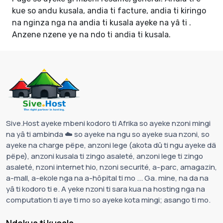
kue so andu kusala, andia ti facture, andia ti kiringo
na nginza nga na andia ti kusala ayeke na yâ ti .
Anzene nzene ye na ndo ti andia ti kusala
.
Sive.Host ayeke mbeni kodoro ti Afrika so ayeke nzoni mingi
na yâ ti ambinda ☁️ so ayeke na ngu so ayeke sua nzoni, so
ayeke na charge pëpe, anzoni lege (akota dû ti ngu ayeke dä
pëpe), anzoni kusala ti zingo asaleté, anzoni lege ti zingo
asaleté, nzoni internet hio, nzoni securité, a-parc, amagazin,
a-mall, a-ekole nga na a-hôpital ti mo ... Ga. mine, na da na
yâ ti kodoro ti e. A yeke nzoni ti sara kua na hosting nga na
computation ti aye ti mo so ayeke kota mingi; asango ti mo.