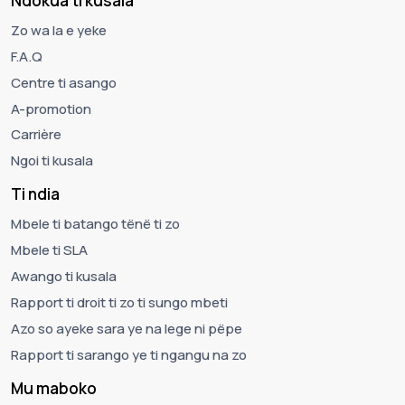
Ndokua ti kusala
Zo wa la e yeke
F.A.Q
Centre ti asango
A-promotion
Carrière
Ngoi ti kusala
Ti ndia
Mbele ti batango tënë ti zo
Mbele ti SLA
Awango ti kusala
Rapport ti droit ti zo ti sungo mbeti
Azo so ayeke sara ye na lege ni pëpe
Rapport ti sarango ye ti ngangu na zo
Mu maboko