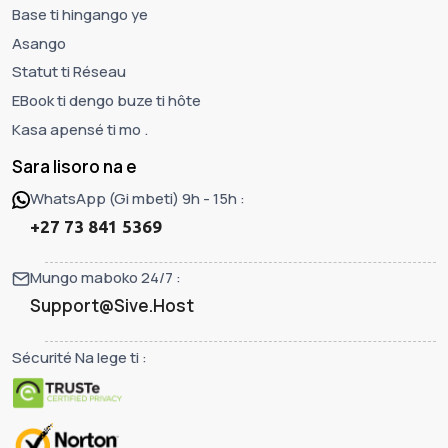
Base ti hingango ye
Asango
Statut ti Réseau
EBook ti dengo buze ti hôte
Kasa apensé ti mo .
Sara lisoro na e
WhatsApp (Gi mbeti) 9h - 15h :
+27 73 841 5369
Mungo maboko 24/7 :
Support@Sive.Host
Sécurité Na lege ti :