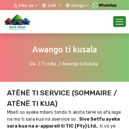
Diko ye
ZAR
Sango
Awango ti kusala
Da
Ti ndia
Awango ti kusala
ATËNË TI SERVICE (SOMMAIRE /
ATËNË TI KUA)
Mbeti so ayeke mbeni tondo ti akota tënë so afa lege
na mo ti sara kua na aservice so .
Sive Setfu ayeke
sara kua na a-appareil ti TIC (Pty) Ltd.
, ti vo ye