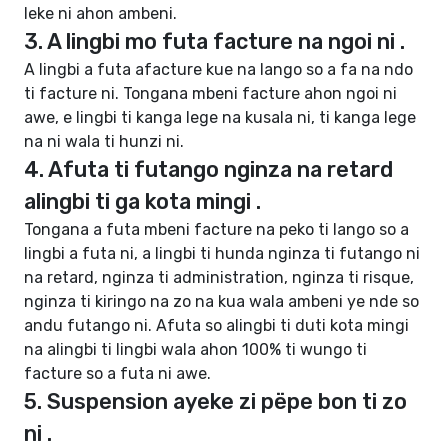
leke ni ahon ambeni.
3. A lingbi mo futa facture na ngoi ni .
A lingbi a futa afacture kue na lango so a fa na ndo
ti facture ni. Tongana mbeni facture ahon ngoi ni
awe, e lingbi ti kanga lege na kusala ni, ti kanga lege
na ni wala ti hunzi ni.
4. Afuta ti futango nginza na retard
alingbi ti ga kota mingi .
Tongana a futa mbeni facture na peko ti lango so a
lingbi a futa ni, a lingbi ti hunda nginza ti futango ni
na retard, nginza ti administration, nginza ti risque,
nginza ti kiringo na zo na kua wala ambeni ye nde so
andu futango ni. Afuta so alingbi ti duti kota mingi
na alingbi ti lingbi wala ahon 100% ti wungo ti
facture so a futa ni awe.
5. Suspension ayeke zi pëpe bon ti zo
ni .