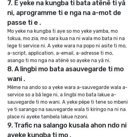
7. E yeke na kungba ti bata atënë ti yâ
ni, aprogramme ti e nga na a-mot de
passe ti e .
Mo yeke na kungba ti aye so mo yeke yamba, mo
tokua, mo zia, mo sara kua na ni wala mo bata ni na
lege ti service ni. A yeke wara na popo ni asite ti mo,
a-script, application, a-email, a-adresse ti mo,
asango ti mo nga na atënë so ayeke na yâ ni.
8. A lingbi mo bata asauvegarde ti mo
wani .
Même na ando so a yeke wara a-sauvegarde wala a-
service so a bâ lege ni, a lingbi mo bata lakue a-
sauvegarde ti mo wani. A yeke pëpe ti tene so mbeni
ye ti sarango na sauvegarde wala ti kiringo na ni na
place ni ayeke tambela lakue nzoni.
9. Trafic na salango kusala ahon ndo ni
ayeke kungba ti mo .