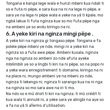
Tongana e kanga lege wala e hunzi mbeni kua ndali ti
so e futa ni pëpe, e sara kua na ni na lege ni pëpe, e
sara ye na lege ni pëpe wala e yeke na yâ ti kpale, mo
ngbâ lakue ti futa nginza kue so mo futa pëpe nga
na ambeni ye so andu kiringo na ni.
6. A yeke kiri na nginza mingi pëpe .
A yeke kiri na nginza gi tongaso pëpe. Tongana e fa
polele pëpe mbeni ye nde, mingi ni a yeke kiri na
nginza so a futa awe pëpe. Ambeni kusala, nginza
nga na nginza so ambeni zo nde afuta ayeke
mbilimbili ye so a lingbi ti kiri na ni pëpe, so na popo ni
a yeke wara enregistrement ti domaine, kiringo na ni
na place ni, mungo ambeni ye na mbeni zo nde,
nginza ti lekengo ni, nginza ti sarango kua na ni nga
na nginza so mo sara awe na iri ti mo.
Na ndo so e mû droit ti kiri na nginza, ti mû crédit ti
kua wala ti annulé ni, a yeke sara ye alingbi na aye so
a fa na yâ ti aTerms d’utilisation.