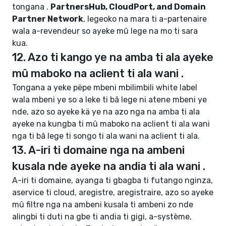
tongana .
PartnersHub, CloudPort, and Domain
Partner Network
, legeoko na mara ti a-partenaire
wala a-revendeur so ayeke mû lege na mo ti sara
kua.
12. Azo ti kango ye na amba ti ala ayeke
mû maboko na aclient ti ala wani .
Tongana a yeke pëpe mbeni mbilimbili white label
wala mbeni ye so a leke ti bâ lege ni atene mbeni ye
nde, azo so ayeke kä ye na azo nga na amba ti ala
ayeke na kungba ti mû maboko na aclient ti ala wani
nga ti bâ lege ti songo ti ala wani na aclient ti ala.
13. A-iri ti domaine nga na ambeni
kusala nde ayeke na andia ti ala wani .
A-iri ti domaine, ayanga ti gbagba ti futango nginza,
aservice ti cloud, aregistre, aregistraire, azo so ayeke
mû filtre nga na ambeni kusala ti ambeni zo nde
alingbi ti duti na gbe ti andia ti gigi, a-système,