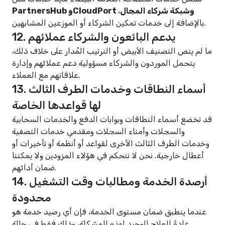
PartnersHub وCloudPort وشبكة شركاء المجال
،
بالإضافة إلى خدمات تمكين الشركاء أو الموزعين المشابهين.
12. يدعم البائعون والشركاء عملائهم
ما لم ينص التصنيف الأبيض أو الترتيب المُدار على خلاف ذلك،
يتحمل الموردون والشركاء مسؤولية دعم عملائهم وإدارة
علاقاتهم مع العملاء.
13. أسماء النطاقات وخدمات الطرف الثالث
لها قواعدها الخاصة
قد تخضع أسماء النطاقات وبوابات الدفع والخدمات السحابية
والسجلات وأمناء السجلات ومقدمي خدمات التصفية
وخدمات الطرف الثالث الأخرى لقواعد أو أنظمة أو تأخيرات أو
أعطال خارجية. نحن لا نتحكم في هؤلاء المزودين ولا يمكننا
ضمان أدائهم.
14. أرصدة الخدمة ومطالبات وقت التشغيل
محدودة
عندما ينطبق ضمان مستوى الخدمة، فإن أي رصيد خدمة هو
عادةً العلاج الوحيد لهذه المشكلة، وذلك فقط في حالة