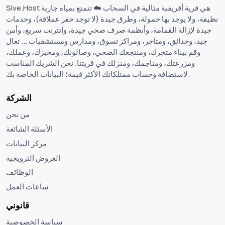
Sive.Host هي قرية أفريقية مثالية في السحاب ☁️ تتمتع بمياه جارية
نظيفة، ولا يوجد بها حمولة، وطرق جيدة (لا توجد حفر عملاقة)، ​​وخدمات
جيدة لإزالة القمامة، وأنظمة صرف صحي جيدة، وإنترنت سريع، وأمن
جيد، وحدائق، ومتاجر، ومراكز تسوق، ومدارس ومستشفيات ... تعال
وقم ببناء متجرك، ومنتجعك الصحي، وصالونك، ومخبزك، وعملك،
ومزرعتك، ومناجمك، ومنزلك في قريتنا. نحن الشريك المناسب
لاستضافة وحساب ممتلكاتك الأكثر قيمة؛ البيانات الخاصة بك.
الشركة
من نحن
الأسئلة الشائعة
مركز البيانات
العروض الترويجية
الوظائف
ساعات العمل
قانوني
سياسة الخصوصية