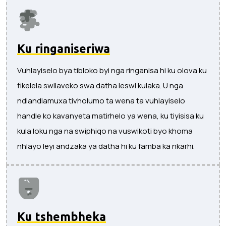
Ku ringaniseriwa
Vuhlayiselo bya tibloko byi nga ringanisa hi ku olova ku
fikelela swilaveko swa datha leswi kulaka. U nga
ndlandlamuxa tivholumo ta wena ta vuhlayiselo
handle ko kavanyeta matirhelo ya wena, ku tiyisisa ku
kula loku nga na swiphiqo na vuswikoti byo khoma
nhlayo leyi andzaka ya datha hi ku famba ka nkarhi.
Ku tshembheka