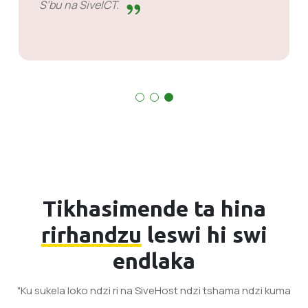
S’bu na SiveICT.
Tikhasimende ta hina
rirhandzu
leswi hi swi
endlaka
"Ku sukela loko ndzi ri na SiveHost ndzi tshama ndzi kuma