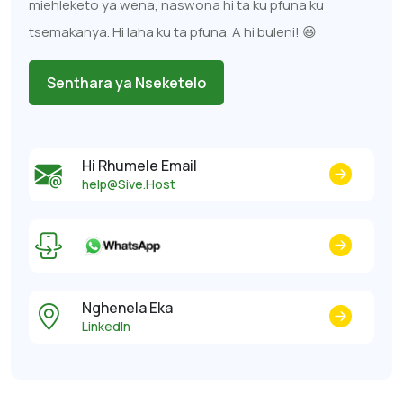
miehleketo ya wena, naswona hi ta ku pfuna ku
tsemakanya. Hi laha ku ta pfuna. A hi buleni! 😃
Senthara ya Nseketelo
Hi Rhumele Email
help@Sive.Host
Nghenela Eka
LinkedIn