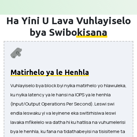
Ha Yini U Lava
Vuhlayiselo
bya Swibokisana
Matirhelo ya le Henhla
Vuhlayiselo bya block byi nyika matirhelo yo hlawuleka,
ku nyika latency ya le hansi na IOPS ya le henhla
(Input/Output Operations Per Second). Leswi swi
endla leswaku yi va leyinene eka switirhisiwa leswi
lavaka mfikelelo wa datha hi ku hatlisa na vuhumelerisi
bya le henhla, ku fana na tidathabeyisi na tisisiteme ta