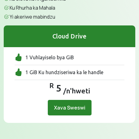
Ku Rhurha ka Mahala
Yi akeriwe mabindzu
Cloud Drive
1 Vuhlayiselo bya GiB
1 GiB Ku hundziseriwa ka le handle
R
5
/n'hweti
Xava Sweswi