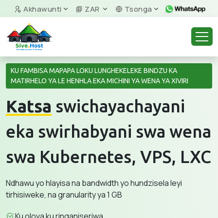
Akhawunti
ZAR
Tsonga
KU FAMBISA MAPAPA LOKU LUNGHEKELEKE BINDZU KA
MATIRHELO YA LE HENHLA EKA MICHINI YA WENA YA XIVIRI
Katsa
swichayachayani
eka swirhabyani swa wena
swa Kubernetes, VPS, LXC
Ndhawu yo hlayisa na bandwidth yo hundzisela leyi
tirhisiweke, na granularity ya 1 GB
Ku olova ku ringaniseriwa