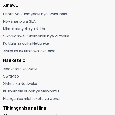
Xinawu
Pholisi ya Vuhlayiseki bya Swihundla
Ntwanano wa SLA
Mimpimanyeto ya Ntirho
Swiviko swa Vukorhokeri bya Vutshila
Ku tlula nawu ka Netiweke
Xiviko xa ku tirhisiwa loko biha
Nseketelo
Xiseketelo xa Vutivi
Switiviso
Xiyimo xa Netiweke
Ku rhurhela eBook ya Mabindzu
Hlanganisa miehleketo ya wena
Tihlanganise na Hina