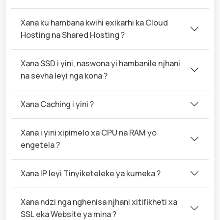
Xana ku hambana kwihi exikarhi ka Cloud
Hosting na Shared Hosting ?
Xana SSD i yini, naswona yi hambanile njhani
na sevha leyi nga kona ?
Xana Caching i yini ?
Xana i yini xipimelo xa CPU na RAM yo
engetela ?
Xana IP leyi Tinyiketeleke ya kumeka ?
Xana ndzi nga nghenisa njhani xitifikheti xa
SSL eka Website ya mina ?