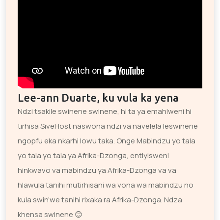
Lee-ann Duarte, ku vula ka yena
Ndzi tsakile swinene swinene, hi ta ya emahlweni hi
tirhisa SiveHost naswona ndzi va navelela leswinene
ngopfu eka nkarhi lowu taka. Onge Mabindzu yo tala
yo tala yo tala ya Afrika-Dzonga, entiyisweni
hinkwavo va mabindzu ya Afrika-Dzonga va va
hlawula tanihi mutirhisani wa vona wa mabindzu no
kula swin’we tanihi rixaka ra Afrika-Dzonga. Ndza
khensa swinene 😊