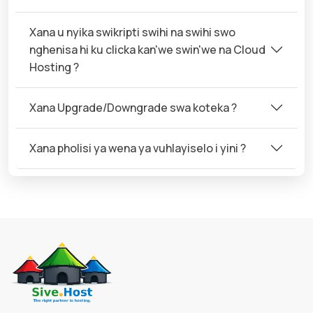
Xana u nyika swikripti swihi na swihi swo
nghenisa hi ku clicka kan'we swin'we na Cloud
Hosting ?
Xana Upgrade/Downgrade swa koteka ?
Xana pholisi ya wena ya vuhlayiselo i yini ?