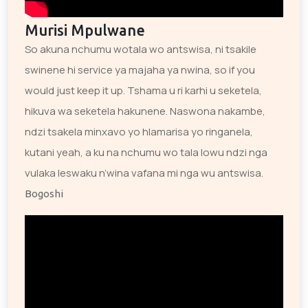
Murisi Mpulwane
So akuna nchumu wotala wo antswisa, ni tsakile
swinene hi service ya majaha ya nwina, so if you
would just keep it up. Tshama u ri karhi u seketela,
hikuva wa seketela hakunene. Naswona nakambe,
ndzi tsakela minxavo yo hlamarisa yo ringanela,
kutani yeah, a ku na nchumu wo tala lowu ndzi nga
vulaka leswaku n’wina vafana mi nga wu antswisa.
Bogoshi