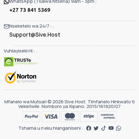
WhatsApp (Tsalwa Ntsena) 9am - 3pm :
+27 73 841 5369
Nseketelo wa 24/7 : .
Support@Sive.Host
Vuhlayiseki Hi : .
Mfanelo wa Mutsari © 2026 Sive.Host. Timfanelo Hinkwato ti
Vekeriwile. Nomboro ya Xipano: 2015/161920/07
Tshama u ri eku hlanganiseni :