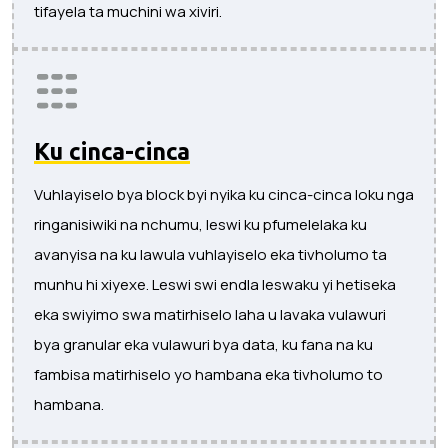
tifayela ta muchini wa xiviri.
Ku cinca-cinca
Vuhlayiselo bya block byi nyika ku cinca-cinca loku nga
ringanisiwiki na nchumu, leswi ku pfumelelaka ku
avanyisa na ku lawula vuhlayiselo eka tivholumo ta
munhu hi xiyexe. Leswi swi endla leswaku yi hetiseka
eka swiyimo swa matirhiselo laha u lavaka vulawuri
bya granular eka vulawuri bya data, ku fana na ku
fambisa matirhiselo yo hambana eka tivholumo to
hambana.