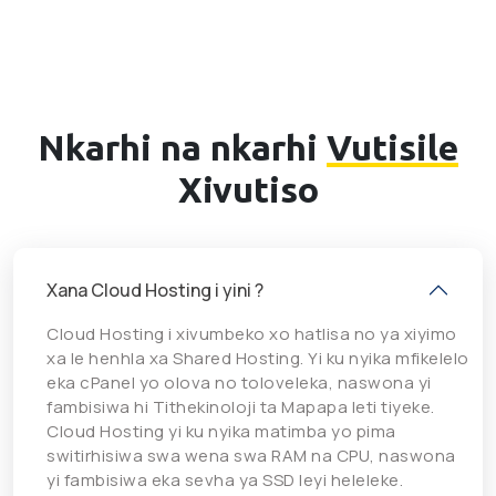
Nkarhi na nkarhi
Vutisile
Xivutiso
Xana Cloud Hosting i yini ?
Cloud Hosting i xivumbeko xo hatlisa no ya xiyimo
xa le henhla xa Shared Hosting. Yi ku nyika mfikelelo
eka cPanel yo olova no toloveleka, naswona yi
fambisiwa hi Tithekinoloji ta Mapapa leti tiyeke.
Cloud Hosting yi ku nyika matimba yo pima
switirhisiwa swa wena swa RAM na CPU, naswona
yi fambisiwa eka sevha ya SSD leyi heleleke.