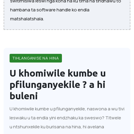
switirhisiwa leswi nga kona na ku tirha na tindhawu to
hambana ta software handle ko endla
matshalatshala.
TIHLANGANISE NA HINA
U khomiwile kumbe u
pfilunganyekile ?
a hi
buleni
U khomiwile kumbe u pfilunganyekile, naswona a wu tivi
leswaku u ta endla yini endzhaku ka sweswo? Titwele
u ntshunxekile ku burisana na hina, hi avelana