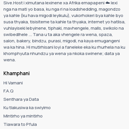
Sive.Host i ximutana lexinene xa Afrika emapapeni ☁️ lexi
nga na mati yo basa, ku nga ri na loadshedding, magondzo
ya kahle (ku hava migodi leyikulu), vukorhokeri bya kahle byo
susa thyaka, tisisiteme ta kahle ta thyaka, internet yo hatlisa,
vuhlayiseki lebyinene, tiphaki, mavhengele, malls, swikolo na
swibedlhele ... Tana u ta aka vhengele ra wena, spaza,
salon, bakery, bindzu, purasi, migodi, na kaya emugangeni
wa ka hina. Hi mutirhisani loyi a faneleke eka ku rhurhela na ku
khomphyuta nhundzu ya wena ya nkoka swinene; data ya
wena.
Khamphani
Hi Vamani
F.A.Q
Senthara ya Data
Ku tlakusiwa ka swiyimo
Mintirho ya mintirho
Tiawara to Pfula