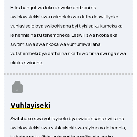
Hi ku hungutiwa loku akiweke endzeni na
swihlawulekisi swa nsirhelelo wa datha leswi tiyeke,
vuhlayiselo bya swibokisana byi tiyisisa ku kumeka ka
le henhla na ku tshembheka. Leswi i swa nkoka eka
switirhisiwa swa nkoka wa vurhumiwa laha
vutshembeki bya datha na nkarhi wo tirha swi nga swa
nkoka swinene.
Vuhlayiseki
Switshuxo swa vuhlayiselo bya swibokisana swi ta na
swihlawulekisi swa vuhlayiseki swa xiyimo xa le henhla,
ku katsa na ku fihla, vulawuri bya mfikelelo, na ku