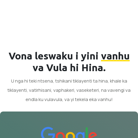
Vona leswaku i yini
vanhu
va Vula hi Hina.
U nga hi teki ntsena, tshikani tiklayenti ta hina, khale ka
tiklayenti, vatirhisani, vaphakeri, vaseketeri, na vavengi va
endla ku vulavula, va yi tekela eka vanhu!