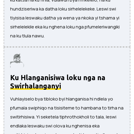
hundziseriwa ka datha loku sirhelelekeke. Leswi swi
tiyisisa leswaku datha ya wena ya nkoka yi tshama yi
sirhelelekile eka ku nghena loku nga pfumeleriwangiki
na ku tlula nawu.
Ku Hlanganisiwa loku nga na
Swirhalanganyi
Vuhlayiselo bya tibloko byi hlanganisa hi ndlela yo
pfumala swiphiqo na tisisiteme to hambana to tirha na
switirhisiwa. Yi seketela tiphrothokholi to tala, leswi
endlaka leswaku swi olova ku nghenisa eka