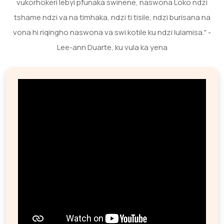
vukorhokeri lebyi pfunaka swinene, naswona Loko ndzi
tshame ndzi va na timhaka, ndzi ti tisile, ndzi burisana na
vona hi riqingho naswona va swi kotile ku ndzi lulamisa." -
Lee-ann Duarte, ku vula ka yena