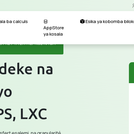
la ba calculs
Esika ya kobomba bilok
AppStore
ya kosala
I PRÊT YA ENTREPRISE NA BA
deke na
yo
PS, LXC
ert esalemi, na granularité