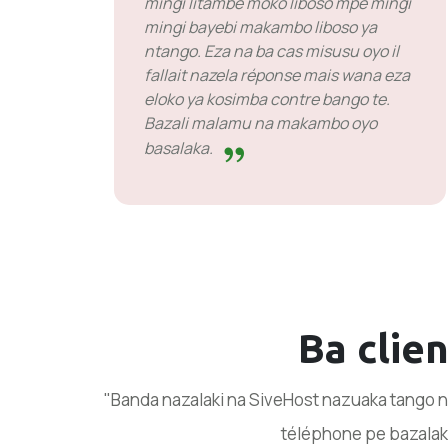
mingi litambe moko liboso mpe mingi
mingi bayebi makambo liboso ya
ntango. Eza na ba cas misusu oyo il
fallait nazela réponse mais wana eza
eloko ya kosimba contre bango te.
Bazali malamu na makambo oyo
basalaka.
Ba clie
"Banda nazalaki na SiveHost nazuaka tango ni
téléphone pe bazalaki