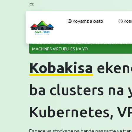
Koyamba bato
Kosa
CLOUD DRIVE YA PERFORMANCE YA LIKOLO OYO EZAL
MACHINES VIRTUELLES NA YO
Kobakisa
eken
ba clusters na 
Kubernetes, V
Espace ya stockage na bande passante ya transf