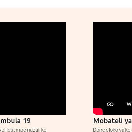
a mbula 19
Mobateli y
iveHost mpe nazali ko
Donc eloko ya ko 