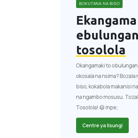
BOKUTANA NA BISO
Ekangama
ebulungan
tosolola
Okangamaki to obulungani,
okosala na nsima? Bozala 
biso, kokabola makanisi na
na ngambo mosusu. Tozali
Tosolola! 😃 mpe;
Centre ya lisungi