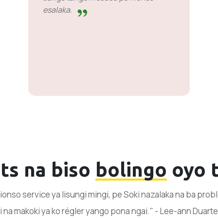
esalaka.
nts na biso
bolingo
oyo 
onso service ya lisungi mingi, pe Soki nazalaka na ba pro
 na makoki ya ko régler yango pona ngai." - Lee-ann Duarte,