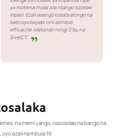
lolenge ya mosala, ya koyanola mpe
ya motema molai ata ntango tozalaki
mpasi. Ezali esengo kosala elongo na
bato oyo bayebi nini elimboli
efficacité. Matondo mingi S’bu na
SiveICT.
tosalaka
blèmes, na memi yango, nasololaki na bango na
 oyo azali na mbula 19