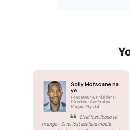
Y
Solly Motsoane na
ye
Fondateur & Président-
Directeur Général ya
Mogen Pty Ltd
SiveHost liboso ya
ntango - SiveHost ezalaka mbala