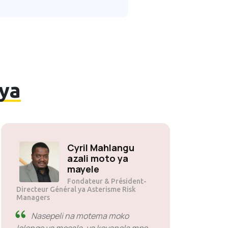
iya
Cyril Mahlangu
azali moto ya
mayele
Fondateur & Président-
Directeur Général ya Asterisme Risk
Managers
Nasepeli na motema moko