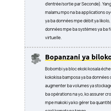
d’entrée/sortie par Seconde). Ya
malamu mpo na ba applications oy
ya ba données mpe débit ya likolo,
données mpe ba systèmes ya ba fi
virtuelle.
Bopanzani ya bilok
Bobombi ya bloc ekoki kosala éche
kokokisa bamposa ya ba données oy
augmenter ba volumes ya stockage
ba opérations na yo, ko assurer c
mpe makoki ya ko gérer ba quantit
ezali komata na tango.