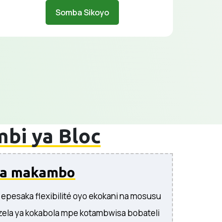
Somba Sikoyo
bi ya Bloc
la makambo
epesaka flexibilité oyo ekokani na mosusu
zela ya kokabola mpe kotambwisa bobateli