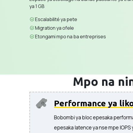
ya 1 GB
Escalabilité ya pete
Migration ya ofele
Etongami mpo na ba entreprises
Mpo na ni
Performance ya lik
Bobombi ya bloc epesaka performa
epesaka latence ya nse mpe IOPS y