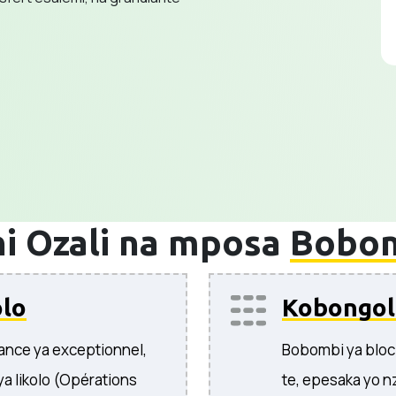
ni Ozali na mposa
Bobom
olo
Kobongo
nce ya exceptionnel,
Bobombi ya bloc 
a likolo (Opérations
te, epesaka yo n