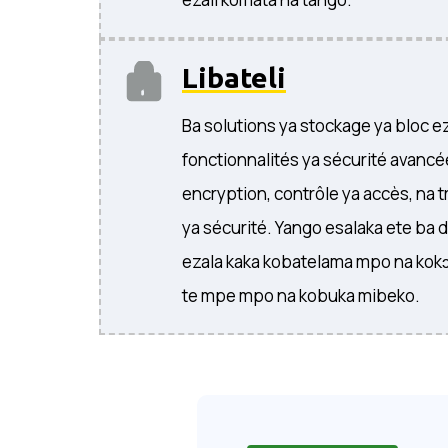
Libateli
Ba solutions ya stockage ya bloc e
fonctionnalités ya sécurité avancée
encryption, contrôle ya accès, na 
ya sécurité. Yango esalaka ete ba 
ezala kaka kobatelama mpo na kok
te mpe mpo na kobuka mibeko.