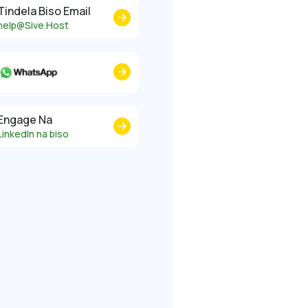
Tindela Biso Email
help@Sive.Host
Engage Na
LinkedIn na biso