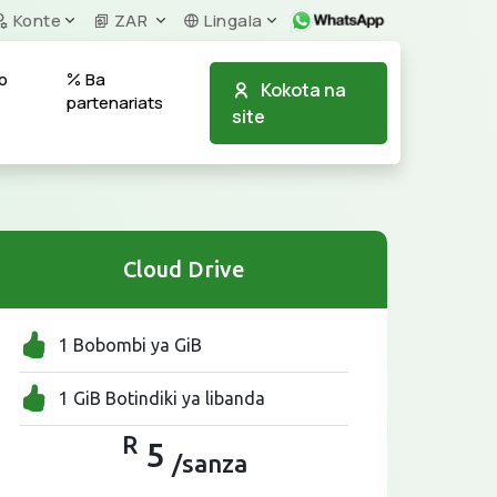
Konte
ZAR
Lingala
o
Ba
Kokota na
partenariats
site
Cloud Drive
1 Bobombi ya GiB
1 GiB Botindiki ya libanda
R
5
/sanza