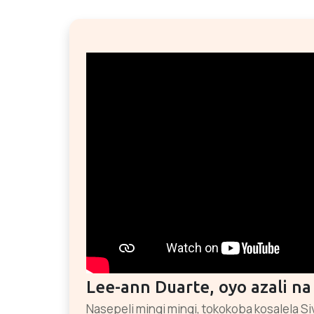
Lee-ann Duarte, oyo azali n
Nasepeli mingi mingi, tokokoba kosalela S