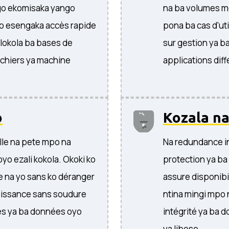
ngo ekomisaka yango
na ba volumes m
o esengaka accès rapide
pona ba cas d'uti
 lokola ba bases de
sur gestion ya b
chiers ya machine
applications dif
o
Kozala n
lle na pete mpo na
Na redundance in
o ezali kokola. Okoki ko
protection ya ba
 na yo sans ko déranger
assure disponibil
roissance sans soudure
ntina mingi mpo 
és ya ba données oyo
intégrité ya ba 
ya liboso.