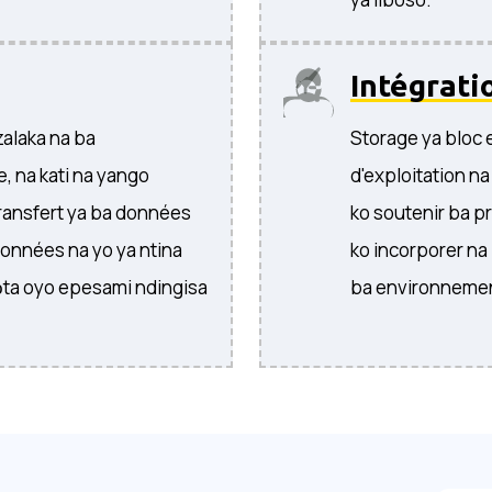
Intégrati
zalaka na ba
Storage ya bloc 
, na kati na yango
d'exploitation n
transfert ya ba données
ko soutenir ba pr
données na yo ya ntina
ko incorporer na
ɔta oyo epesami ndingisa
ba environnement