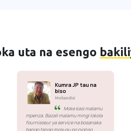
oka uta na esengo
bakil
Kumra JP tau na
biso
Mobandisi
Moke kasi malamu
mpenza. Bazali malamu mingi lokola
fournisseur ya service na bosanaka
bango tango mosusu po nionso