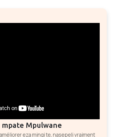
a mpate Mpulwane
améliorer eza mingi te, nasepeli vraiment