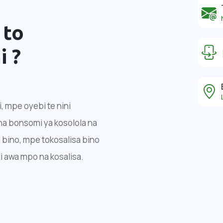
 to
i ?
 mpe oyebi te nini
na bonsomi ya kosolola na
 bino, mpe tokosalisa bino
 awa mpo na kosalisa.