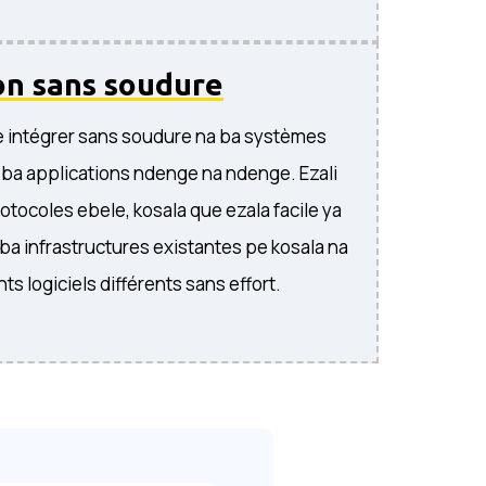
on sans soudure
e intégrer sans soudure na ba systèmes
a ba applications ndenge na ndenge. Ezali
otocoles ebele, kosala que ezala facile ya
 ba infrastructures existantes pe kosala na
s logiciels différents sans effort.