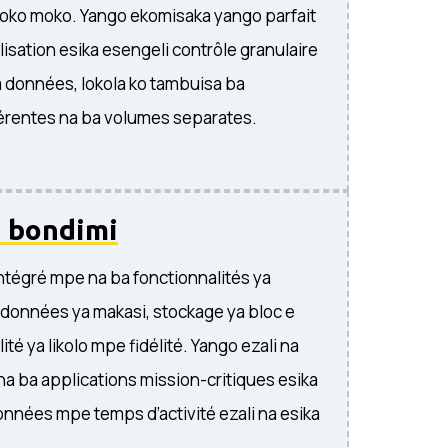
oko moko. Yango ekomisaka yango parfait
lisation esika esengeli contrôle granulaire
a données, lokola ko tambuisa ba
férentes na ba volumes separates.
a bondimi
tégré mpe na ba fonctionnalités ya
 données ya makasi, stockage ya bloc e
ité ya likolo mpe fidélité. Yango ezali na
na ba applications mission-critiques esika
données mpe temps d’activité ezali na esika