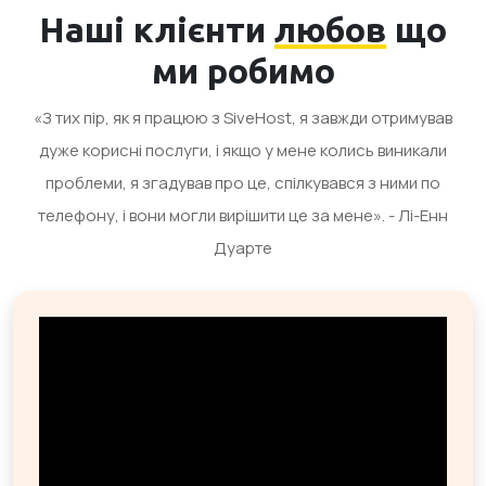
Наші клієнти
любов
що
ми робимо
«З тих пір, як я працюю з SiveHost, я завжди отримував
дуже корисні послуги, і якщо у мене колись виникали
проблеми, я згадував про це, спілкувався з ними по
телефону, і вони могли вирішити це за мене». - Лі-Енн
Дуарте