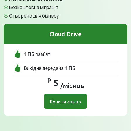
Безкоштовна міграція
Створено для бізнесу
Cloud Drive
1 ГіБ пам'яті
Вихідна передача 1 ГіБ
Р
5
/місяць
Купити зараз