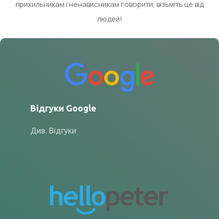
прихильникам і ненависникам говорити, візьміть це від
людей!
Відгуки Google
Див. Відгуки