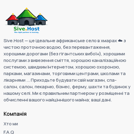
Sive.Host — це ідеальне африканське село в хмарах ☁️ з
чистою проточною водою, без перевантаження,
хорошими дорогами (без гігантських вибоїн), хорошими
послугами з вивезення сміття, хорошою каналізаційною
системою, швидким Інтернетом, хорошою охороною,
парками, магазинами, торговими центрами, школами та
лікарнями ... Приходьте будувати свій магазин, спа-
салон, салон, пекарню, бізнес, ферму, шахти та будинок у
нашому селі. Ми є правильним партнером у розміщенні та
обчисленні вашого найціннішого майна; ваші дані.
Компанія
Хто ми
F.A.Q