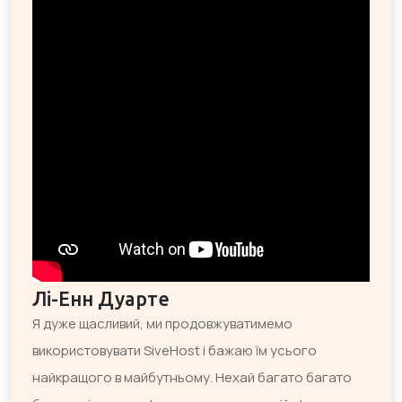
Лі-Енн Дуарте
Я дуже щасливий, ми продовжуватимемо
використовувати SiveHost і бажаю їм усього
найкращого в майбутньому. Нехай багато багато