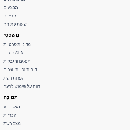
מבצעים
קריירה
שְׁעוֹת פְּתִיחָה
מִשׁפָּטִי
מדיניות פרטיות
הסכם SLA
תנאים והגבלות
דוחות זכויות יוצרים
הפרות רשת
דווח על שימוש לרעה
תְמִיכָה
מאגר ידע
הכרזות
מצב רשת