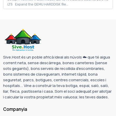
LTS Expand the QEMU HARDDISK file...
Sive.Host és un poble africà ideal als núvols ☁️ que té aigua
corrent neta, sense descàrrega, bones carreteres (sense
sots gegants), bons serveis de recollida d'escombraries,
bons sistemes de clavegueram, internet ràpid, bona
seguretat, parcs, botigues, centres comercials, escoles i
hospitals... Vine a construir la teva botiga, espai, saló, saló,
llar, fleca, pastisseria i casa. Som el soci adequat per allotjar
i calcular la vostra propietat més valuosa; les teves dades.
Companyia