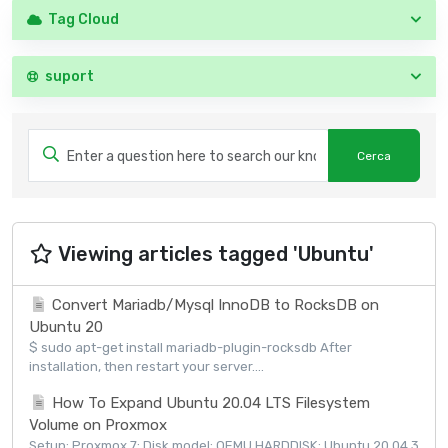
Tag Cloud
suport
Viewing articles tagged 'Ubuntu'
Convert Mariadb/Mysql InnoDB to RocksDB on
Ubuntu 20
$ sudo apt-get install mariadb-plugin-rocksdb After
installation, then restart your server....
How To Expand Ubuntu 20.04 LTS Filesystem
Volume on Proxmox
Setup: Proxmox 7; Disk model: QEMU HARDDISK; Ubuntu 20.04.3