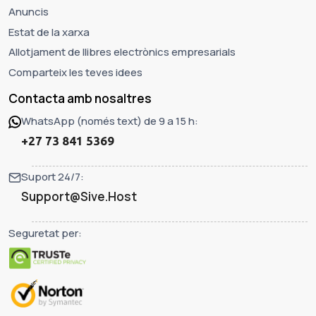
Anuncis
Estat de la xarxa
Allotjament de llibres electrònics empresarials
Comparteix les teves idees
Contacta amb nosaltres
WhatsApp (només text) de 9 a 15 h:
+27 73 841 5369
Suport 24/7:
Support@Sive.Host
Seguretat per: