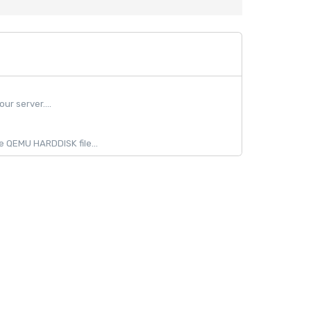
ur server....
 QEMU HARDDISK file...