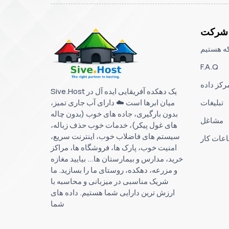
شرکت
که هستیم
F.A.Q
رکز داده
Sive.Host یک دهکده آفریقایی ایده آل در
میان ابرها است ☁️ دارای آب جاری تمیز،
تبلیغات
بدون بارگیری، جاده های خوب (بدون چاله
مشاغل
های غول پیکر)، خدمات خوب حذف زباله،
سیستم های فاضلاب خوب، اینترنت سریع،
عات کار
امنیت خوب، پارک ها، فروشگاه ها، مراکز
خرید، مدارس و بیمارستان ها... بیایید مغازه
و مزرعه، دهکده، روستای ما را بسازید. ما
شریک مناسبی در میزبانی و محاسبه با
ارزش ترین دارایی شما هستیم. داده های
شما