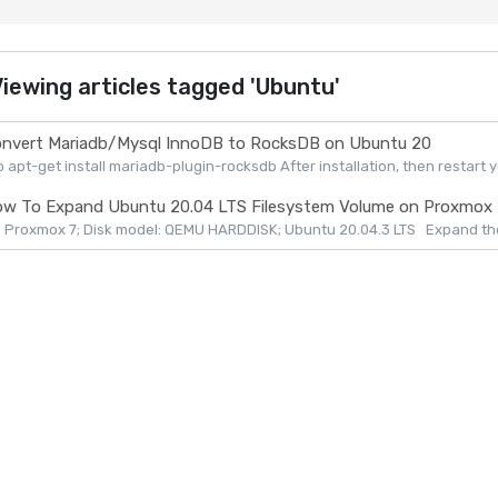
iewing articles tagged 'Ubuntu'
nvert Mariadb/Mysql InnoDB to RocksDB on Ubuntu 20
 apt-get install mariadb-plugin-rocksdb After installation, then restart yo
w To Expand Ubuntu 20.04 LTS Filesystem Volume on Proxmox
 Proxmox 7; Disk model: QEMU HARDDISK; Ubuntu 20.04.3 LTS Expand the