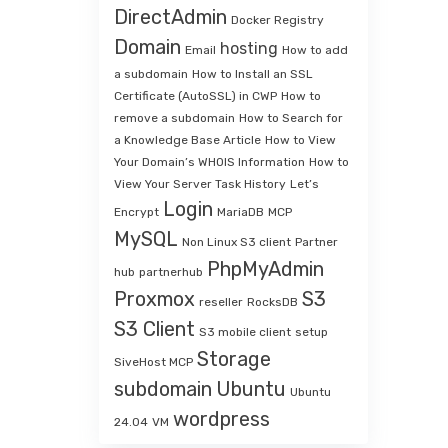
DirectAdmin
Docker Registry
Domain
hosting
Email
How to add
a subdomain
How to Install an SSL
Certificate (AutoSSL) in CWP
How to
remove a subdomain
How to Search for
a Knowledge Base Article
How to View
Your Domain’s WHOIS Information
How to
View Your Server Task History
Let’s
Login
Encrypt
MariaDB
MCP
MySQL
Non Linux S3 client
Partner
PhpMyAdmin
hub
partnerhub
Proxmox
S3
reseller
RocksDB
S3 Client
S3 mobile client
setup
Storage
SiveHost MCP
subdomain
Ubuntu
Ubuntu
wordpress
24.04
VM