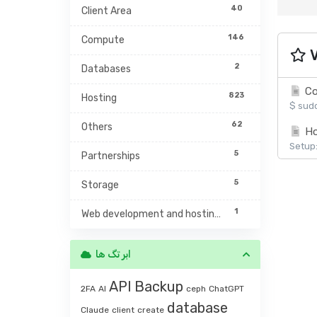
40
Client Area
146
Compute
V
2
Databases
Co
823
Hosting
$ sudo
62
Others
Ho
Setup:
5
Partnerships
5
Storage
1
Web development and hosting management
ابر تگ ها
API
Backup
2FA
AI
ceph
ChatGPT
database
Claude
client
create