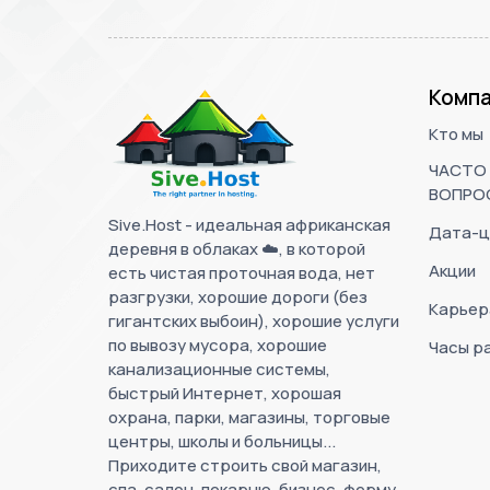
Компа
Кто мы
ЧАСТО
ВОПРО
Sive.Host - идеальная африканская
Дата-ц
деревня в облаках ☁️, в которой
Акции
есть чистая проточная вода, нет
разгрузки, хорошие дороги (без
Карьер
гигантских выбоин), хорошие услуги
по вывозу мусора, хорошие
Часы р
канализационные системы,
быстрый Интернет, хорошая
охрана, парки, магазины, торговые
центры, школы и больницы...
Приходите строить свой магазин,
спа, салон, пекарню, бизнес, ферму,