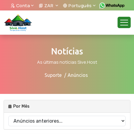
Conta
ZAR
Português
Notícias
As últimas notícias Sive.Host
Suporte
Anúncios
Por Mês