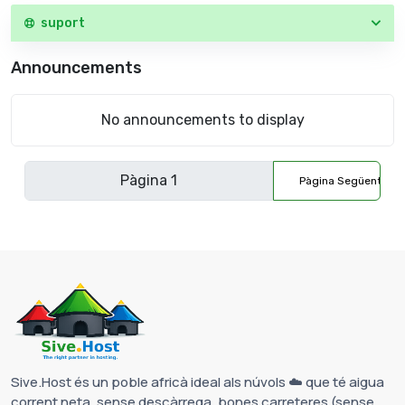
suport
Announcements
No announcements to display
Pàgina Següent
Sive.Host és un poble africà ideal als núvols ☁️ que té aigua
corrent neta, sense descàrrega, bones carreteres (sense