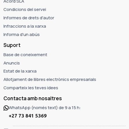
Acord SLA
Condicions del servei
Informes de drets d'autor
Infraccions a la xarxa
Informa d'un abús
Suport
Base de coneixement
Anuncis
Estat de la xarxa
Allotjament de llibres electrònics empresarials
Comparteix les teves idees
Contacta amb nosaltres
WhatsApp (només text) de 9 a 15 h:
+27 73 841 5369