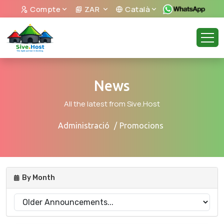
Compte
ZAR
Català
News
All the latest from Sive.Host
Administració
Promocions
By Month