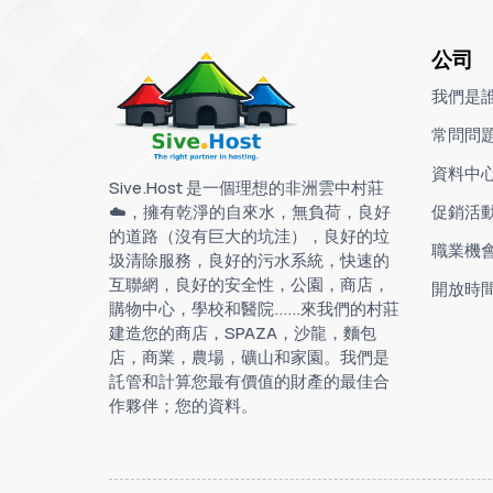
公司
我們是
常問問
資料中
Sive.Host 是一個理想的非洲雲中村莊
☁️，擁有乾淨的自來水，無負荷，良好
促銷活
的道路（沒有巨大的坑洼），良好的垃
職業機
圾清除服務，良好的污水系統，快速的
互聯網，良好的安全性，公園，商店，
開放時
購物中心，學校和醫院......來我們的村莊
建造您的商店，SPAZA，沙龍，麵包
店，商業，農場，礦山和家園。我們是
託管和計算您最有價值的財產的最佳合
作夥伴；您的資料。