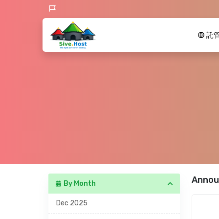
託
Annou
By Month
Dec 2025