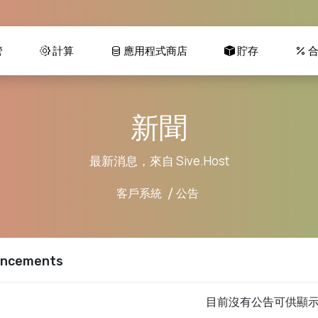
管
計算
應用程式商店
貯存
合
新聞
最新消息，來自 Sive.Host
客戶系統
公告
ncements
目前沒有公告可供顯