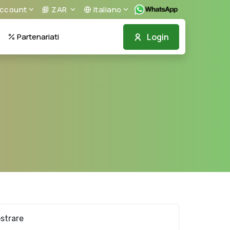
ccount
ZAR
Italiano
Login
Partenariati
strare