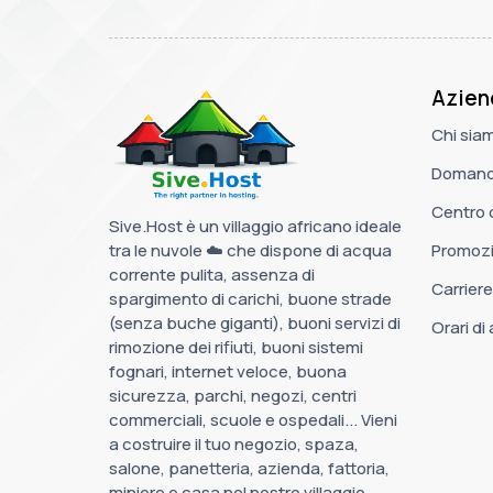
Azien
Chi sia
Domande
Centro 
Sive.Host è un villaggio africano ideale
tra le nuvole ☁️ che dispone di acqua
Promozi
corrente pulita, assenza di
Carriere
spargimento di carichi, buone strade
(senza buche giganti), buoni servizi di
Orari di
rimozione dei rifiuti, buoni sistemi
fognari, internet veloce, buona
sicurezza, parchi, negozi, centri
commerciali, scuole e ospedali... Vieni
a costruire il tuo negozio, spaza,
salone, panetteria, azienda, fattoria,
miniere e casa nel nostro villaggio.