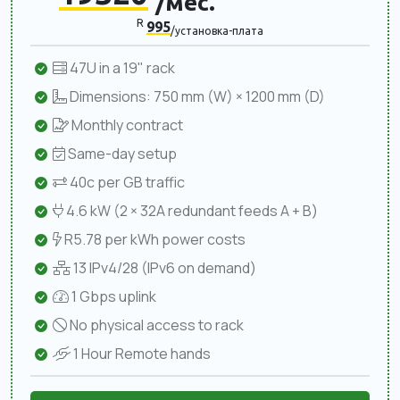
/мес.
R
995
/установка-плата
47U in a 19" rack
Dimensions: 750 mm (W) × 1200 mm (D)
Monthly contract
Same-day setup
40c per GB traffic
4.6 kW (2 × 32A redundant feeds A + B)
R5.78 per kWh power costs
13 IPv4/28 (IPv6 on demand)
1 Gbps uplink
No physical access to rack
1 Hour Remote hands