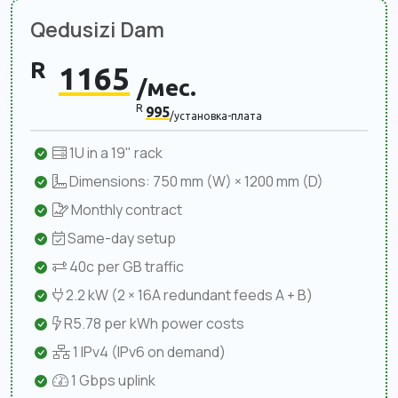
Qedusizi Dam
R
1165
/мес.
R
995
/установка-плата
1U in a 19" rack
Dimensions: 750 mm (W) × 1200 mm (D)
Monthly contract
Same-day setup
40c per GB traffic
2.2 kW (2 × 16A redundant feeds A + B)
R5.78 per kWh power costs
1 IPv4 (IPv6 on demand)
1 Gbps uplink