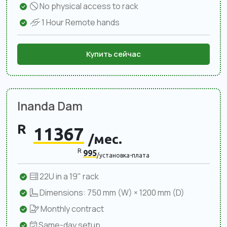
No physical access to rack
1 Hour Remote hands
Купить сейчас
Inanda Dam
R
11367
/мес.
R
995
/установка-плата
22U in a 19" rack
Dimensions: 750 mm (W) × 1200 mm (D)
Monthly contract
Same-day setup