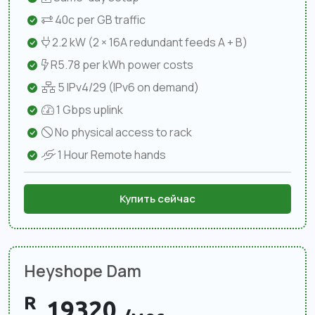
40c per GB traffic
2.2 kW (2 × 16A redundant feeds A + B)
R5.78 per kWh power costs
5 IPv4/29 (IPv6 on demand)
1 Gbps uplink
No physical access to rack
1 Hour Remote hands
Купить сейчас
Heyshope Dam
R
19320