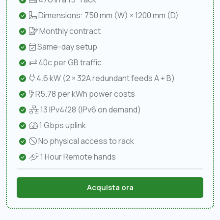
Dimensions: 750 mm (W) × 1200 mm (D)
Monthly contract
Same-day setup
40c per GB traffic
4.6 kW (2 × 32A redundant feeds A + B)
R5.78 per kWh power costs
13 IPv4/28 (IPv6 on demand)
1 Gbps uplink
No physical access to rack
1 Hour Remote hands
Acquista ora