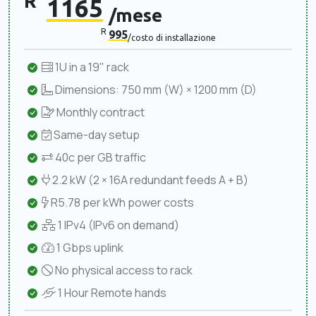
R
1165
/mese
R
995
/costo di installazione
1U in a 19" rack
Dimensions: 750 mm (W) × 1200 mm (D)
Monthly contract
Same-day setup
40c per GB traffic
2.2 kW (2 × 16A redundant feeds A + B)
R5.78 per kWh power costs
1 IPv4 (IPv6 on demand)
1 Gbps uplink
No physical access to rack
1 Hour Remote hands