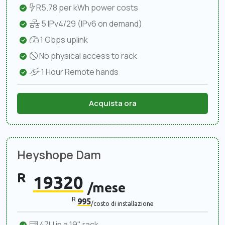
R5.78 per kWh power costs
5 IPv4/29 (IPv6 on demand)
1 Gbps uplink
No physical access to rack
1 Hour Remote hands
Acquista ora
Heyshope Dam
R
19320
/mese
R
995
/costo di installazione
47U in a 19" rack