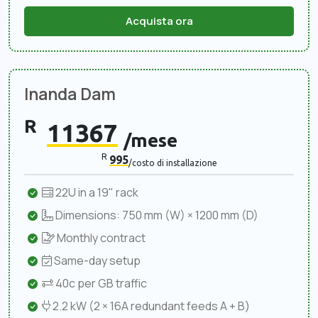
Acquista ora
Inanda Dam
R
11367
/mese
R
995
/costo di installazione
22U in a 19" rack
Dimensions: 750 mm (W) × 1200 mm (D)
Monthly contract
Same-day setup
40c per GB traffic
2.2 kW (2 × 16A redundant feeds A + B)