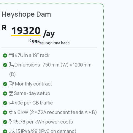
Heyshope Dam
R
19320
/ay
R
995
/quraşdırma haqqı
47U in a 19" rack
Dimensions: 750 mm (W) × 1200 mm
(D)
Monthly contract
Same-day setup
40c per GB traffic
4.6 kW (2 × 32A redundant feeds A + B)
R5.78 per kWh power costs
13 IPv4/28 (IPv6 on demand)