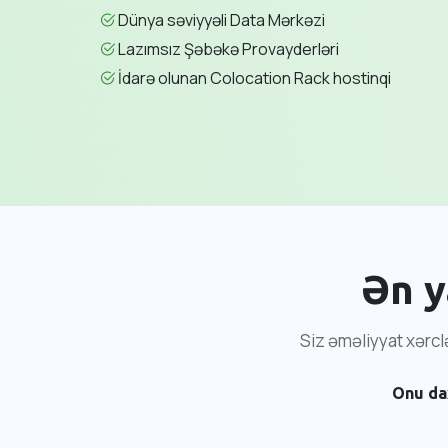
Dünya səviyyəli Data Mərkəzi
Lazımsız Şəbəkə Provayderləri
İdarə olunan Colocation Rack hostinqi
Ən y
Siz əməliyyat xərcl
Onu dax