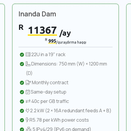
Inanda Dam
R
11367
/ay
R
995
/quraşdırma haqqı
22U in a 19" rack
Dimensions: 750 mm (W) × 1200 mm
(D)
Monthly contract
Same-day setup
40c per GB traffic
2.2 kW (2 × 16A redundant feeds A + B)
R5.78 per kWh power costs
5 IPv4/29 (IPv6 on demand)