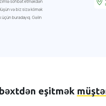
Bizimlə söhbət etməkdən
bölüşün və biz sizə kömək
 üçün buradayıq. Gəlin
bəxtdən eşitmək
müştər