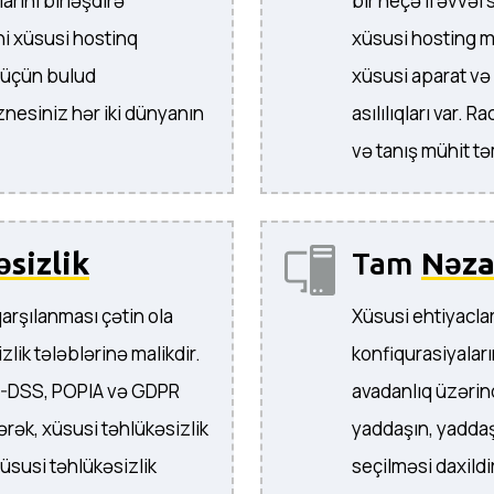
arını birləşdirə
bir neçə il əvvəl
ini xüsusi hostinq
xüsusi hosting m
 üçün bulud
xüsusi aparat və
znesiniz hər iki dünyanın
asılılıqları var.
və tanış mühit tə
sizlik
Tam
Nəza
arşılanması çətin ola
Xüsusi ehtiyacla
lik tələblərinə malikdir.
konfiqurasiyaları
CI-DSS, POPIA və GDPR
avadanlıq üzərin
rək, xüsusi təhlükəsizlik
yaddaşın, yaddaş
 xüsusi təhlükəsizlik
seçilməsi daxildi