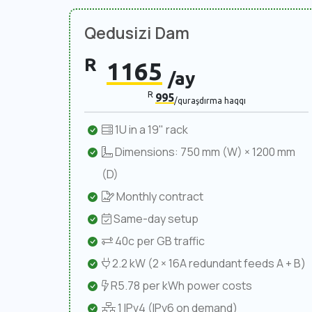
Qedusizi Dam
R
1165
/ay
R
995
/quraşdırma haqqı
1U in a 19" rack
Dimensions: 750 mm (W) × 1200 mm
(D)
Monthly contract
Same-day setup
40c per GB traffic
2.2 kW (2 × 16A redundant feeds A + B)
R5.78 per kWh power costs
1 IPv4 (IPv6 on demand)