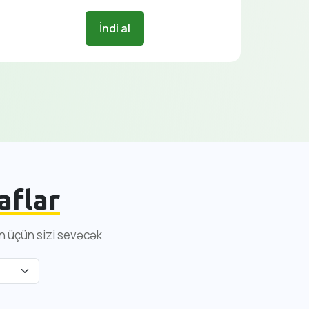
İndi al
aflar
un üçün sizi sevəcək