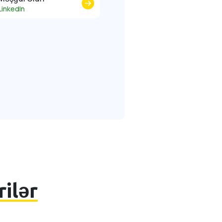
LinkedIn
ilər