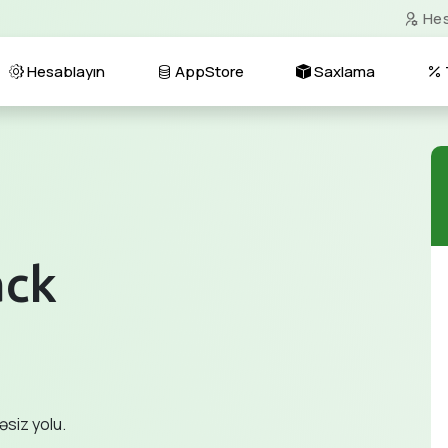
He
Hesablayın
AppStore
Saxlama
ack
əsiz yolu.