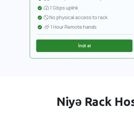
1 Gbps uplink
No physical access to rack
1 Hour Remote hands
İndi al
Niyə Rack Ho