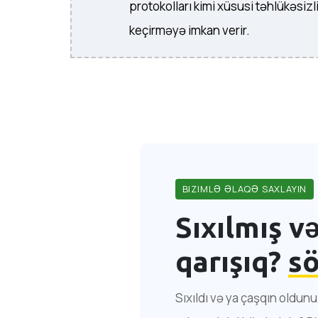
protokolları kimi xüsusi təhlükəsizl
keçirməyə imkan verir.
BIZIMLƏ ƏLAQƏ SAXLAYIN
Sıxılmış v
qarışıq?
s
Sıxıldı və ya çaşqın oldu