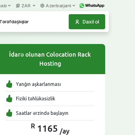
sab
ZAR
Azerbaijani
Daxil ol
Tərəfdaşlıqlar
İdarə olunan Colocation Rack
Hosting
Yanğın aşkarlanması
Fiziki təhlükəsizlik
Saatlar ərzində başlayın
R
1165
/ay