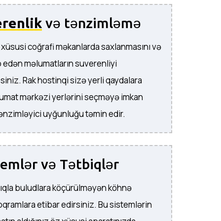
renlik
və tənzimləmə
 xüsusi coğrafi məkanlarda saxlanmasını və
b edən məlumatların suverenliyi
iniz. Rak hostinqi sizə yerli qaydalara
umat mərkəzi yerlərini seçməyə imkan
tənzimləyici uyğunluğu təmin edir.
emlər və Tətbiqlər
lıqla buludlara köçürülməyən köhnə
qramlara etibar edirsiniz. Bu sistemlərin