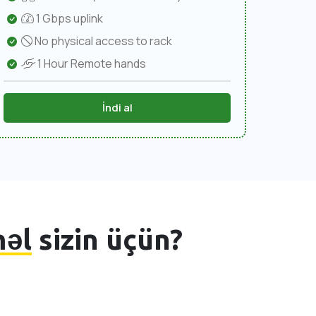
1 Gbps uplink
No physical access to rack
1 Hour Remote hands
İndi al
əl
sizin üçün?