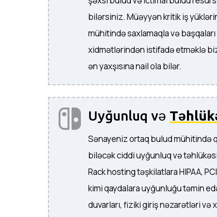
şəxsi bulud və ictimai bulud resursl
bilərsiniz. Müəyyən kritik iş yüklər
mühitində saxlamaqla və başqaları
xidmətlərindən istifadə etməklə bi
ən yaxşısına nail ola bilər.
Uyğunluq və
Təhlükə
Sənayeniz ortaq bulud mühitində q
biləcək ciddi uyğunluq və təhlükəsiz
Rack hosting təşkilatlara HIPAA, P
kimi qaydalara uyğunluğu təmin edə
duvarları, fiziki giriş nəzarətləri və