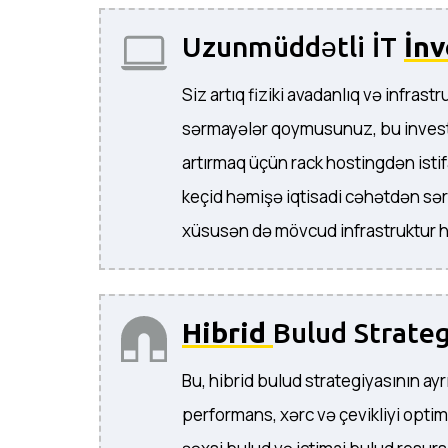
Uzunmüddətli İT
İnv
Siz artıq fiziki avadanlıq və infrast
sərmayələr qoymusunuz, bu investis
artırmaq üçün rack hostingdən isti
keçid həmişə iqtisadi cəhətdən sərf
xüsusən də mövcud infrastruktur hə
Hibrid
Bulud Strateg
Bu, hibrid bulud strategiyasının ayr
performans, xərc və çevikliyi optim