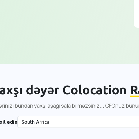
axşı dəyər Colocation
R
ərinizi bundan yaxşı aşağı sala bilməzsiniz... CFOnuz bun
il edin