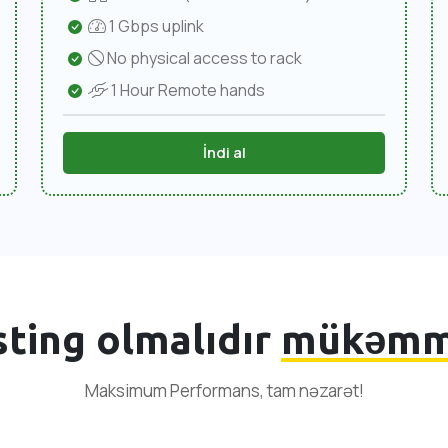
1 Gbps uplink
No physical access to rack
1 Hour Remote hands
İndi al
sting olmalıdır
mükəmm
Maksimum Performans, tam nəzarət!