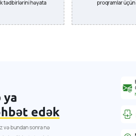
ik tədbirlərini həyata
proqramlar üçün 
ə ya
öhbət edək
nuz və bundan sonra nə