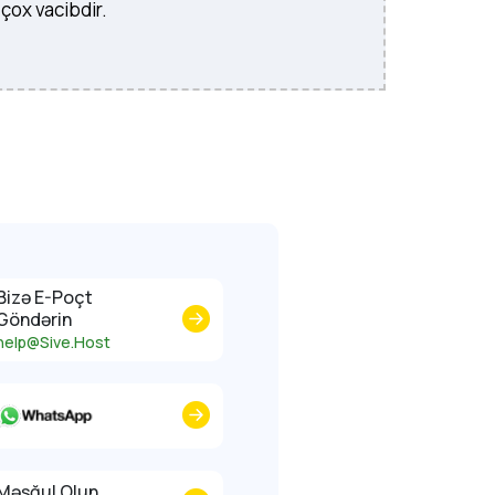
çox vacibdir.
Bizə E-Poçt
Göndərin
help@Sive.Host
Məşğul Olun