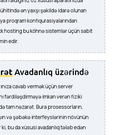
 satın aldığınız öz xüsusi aparatınızda
ühitində ən yaxşı şəkildə idarə olunan
 ya proqram konfiqurasiyalarından
 Rack hosting bu köhnə sistemlər üçün sabit
min edir.
rət
Avadanlıq üzərində
rınıza cavab vermək üçün server
nı fərdiləşdirməyə imkan verən fiziki
də tam nəzarət. Bura prosessorların,
ın və şəbəkə interfeyslərinin növünün
r ki, bu da xüsusi avadanlıq tələb edən