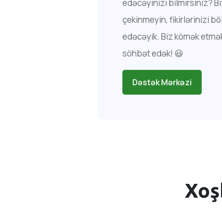
edəcəyinizi bilmirsiniz? 
çekinmeyin, fikirlərinizi 
edəcəyik. Biz kömək etmək
söhbət edək! 😃
Dəstək Mərkəzi
Xoş