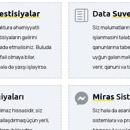
estisiyalar
Data
Suve
ruktura əhəmiyyətli
Siz məlumatların
iyaların gəlirini
işlənməsini tələ
fadə etməlisiniz. Buluda
qanunlarına tabes
əli olmaya bilər,
uyğun gələn məl
lə də yaxşı işləyirsə.
verir, qanuni və 
iyaları
Miras
Sist
ılmaz hissəsidir, siz
Siz hələ də asan
allaşdırmaq üçün yerli,
sistemlərə və pro