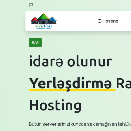
Hostinq
RAF
idarə olunur
Yerləşdirmə
R
Hosting
Bütün serverlərinizi küncdə saxlamağın ən təhlük