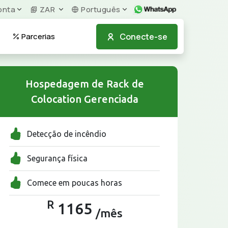
nta
ZAR
Português
Conecte-se
Parcerias
Hospedagem de Rack de
Colocation Gerenciada
Detecção de incêndio
Segurança física
Comece em poucas horas
R
1165
/mês