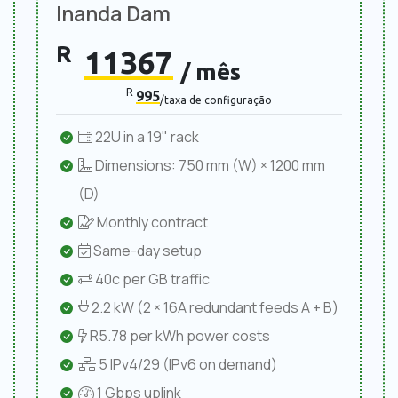
Inanda Dam
R
11367
/ mês
R
995
/taxa de configuração
22U in a 19" rack
Dimensions: 750 mm (W) × 1200 mm
(D)
Monthly contract
Same-day setup
40c per GB traffic
2.2 kW (2 × 16A redundant feeds A + B)
R5.78 per kWh power costs
5 IPv4/29 (IPv6 on demand)
1 Gbps uplink