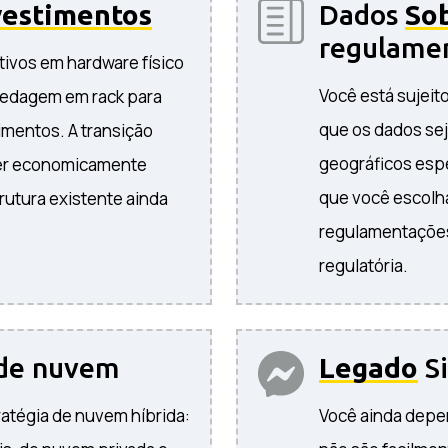
vestimentos
Dados
So
regulame
ativos em hardware físico
Você está sujeit
spedagem em rack para
que os dados se
imentos. A transição
geográficos esp
er economicamente
que você escolha
trutura existente ainda
regulamentações 
regulatória.
 de nuvem
Legado
Si
ratégia de nuvem híbrida:
Você ainda depen