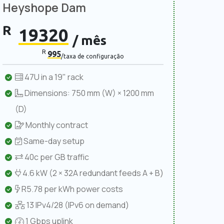
Heyshope Dam
R
19320
/ mês
R
995
/taxa de configuração
47U in a 19" rack
Dimensions: 750 mm (W) × 1200 mm
(D)
Monthly contract
Same-day setup
40c per GB traffic
4.6 kW (2 × 32A redundant feeds A + B)
R5.78 per kWh power costs
13 IPv4/28 (IPv6 on demand)
1 Gbps uplink