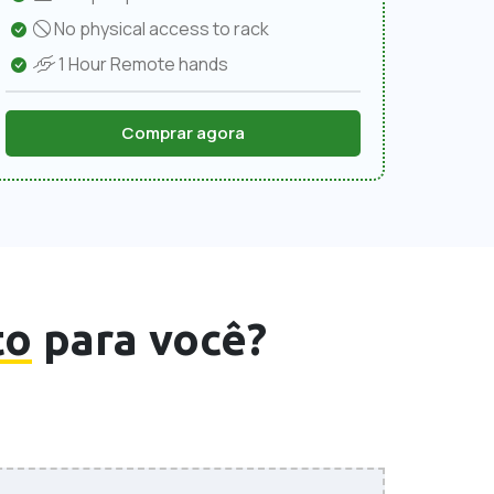
No physical access to rack
1 Hour Remote hands
Comprar agora
to
para você?