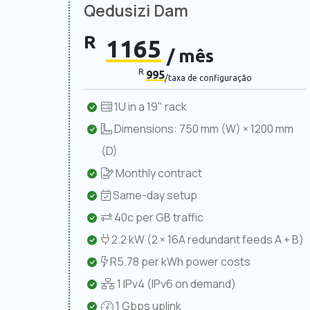
Qedusizi Dam
R
1165
/ mês
R
995
/taxa de configuração
1U in a 19" rack
Dimensions: 750 mm (W) × 1200 mm
(D)
Monthly contract
Same-day setup
40c per GB traffic
2.2 kW (2 × 16A redundant feeds A + B)
R5.78 per kWh power costs
1 IPv4 (IPv6 on demand)
1 Gbps uplink