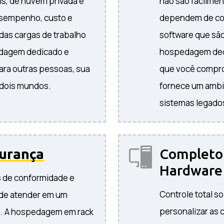
s, de nuvem privada e
não são facilme
esempenho, custo e
dependem de con
das cargas de trabalho
software que sã
edagem dedicado e
hospedagem dedi
ara outras pessoas, sua
que você compro
 dois mundos.
fornece um ambie
sistemas legado
urança
Complet
Hardware
os de conformidade e
Controle total s
 de atender em um
personalizar as 
. A hospedagem em rack