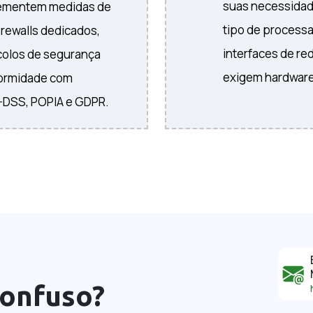
suas necessidade
lementem medidas de
tipo de process
rewalls dedicados,
interfaces de red
ocolos de segurança
exigem hardware
formidade com
-DSS, POPIA e GDPR.
confuso?