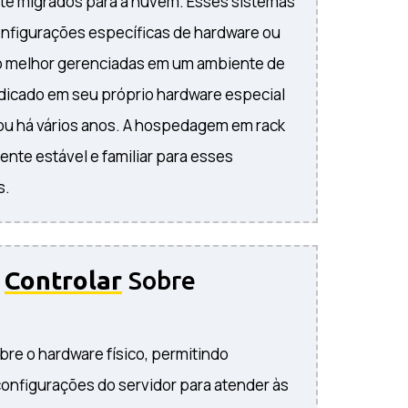
nte migrados para a nuvem. Esses sistemas
figurações específicas de hardware ou
o melhor gerenciadas em um ambiente de
cado em seu próprio hardware especial
u há vários anos. A hospedagem em rack
nte estável e familiar para esses
s.
o
Controlar
Sobre
obre o hardware físico, permitindo
configurações do servidor para atender às