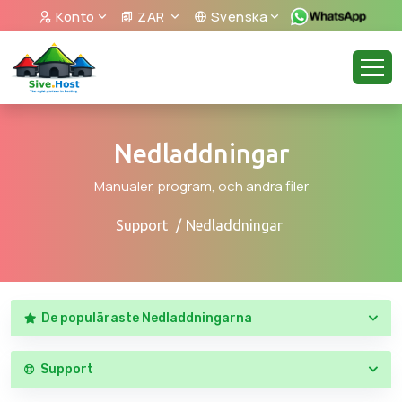
Konto
ZAR
Svenska
Nedladdningar
Manualer, program, och andra filer
Support
Nedladdningar
De populäraste Nedladdningarna
Support