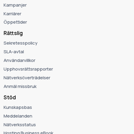
Kampanjer
Karriärer
Öppettider
Rättslig
Sekretesspolicy
SLA-avtal
Användarvillkor
Upphovsrättsrapporter
Nätverksöverträdelser
Anmäl missbruk
Stöd
Kunskapsbas
Meddelanden
Nätverksstatus
Hosting Business eBook