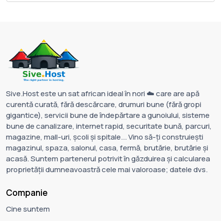
Sive.Host este un sat african ideal în nori ☁️ care are apă
curentă curată, fără descărcare, drumuri bune (fără gropi
gigantice), servicii bune de îndepărtare a gunoiului, sisteme
bune de canalizare, internet rapid, securitate bună, parcuri,
magazine, mall-uri, școli și spitale... Vino să-ți construiești
magazinul, spaza, salonul, casa, fermă, brutărie, brutărie și
acasă. Suntem partenerul potrivit în găzduirea și calcularea
proprietății dumneavoastră cele mai valoroase; datele dvs.
Companie
Cine suntem