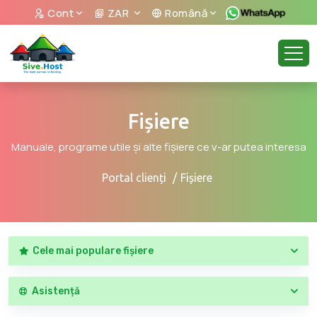
Cont
ZAR
Română
Fișiere
Manuale, programe utile și alte fișiere ce v-ar putea interesa
Portal clienți
Fișiere
Cele mai populare fișiere
Asistență