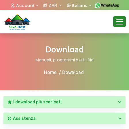
Account
ZAR
Italiano
Download
Manuali, programmi e altri file
Home
Download
I download più scaricati
Assistenza