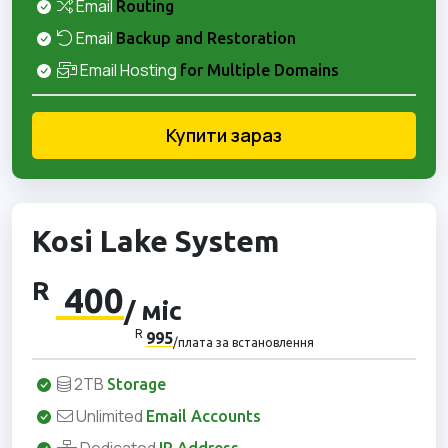
Email
Routing
Email
Backup and Restoration
Email Hosting
for Multiple Domains
Купити зараз
Kosi Lake System
R
400
/ міс
R
995
/плата за встановлення
2TB
Storage
Unlimited
Email Accounts