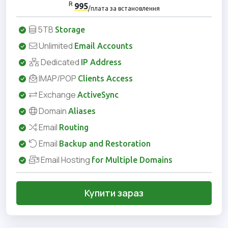
R
995
/плата за встановлення
5TB
Storage
Unlimited
Email Accounts
Dedicated
IP Address
IMAP/POP
Clients Access
Exchange
ActiveSync
Domain
Aliases
Email
Routing
Email
Backup and Restoration
Email Hosting
for Multiple Domains
Купити зараз