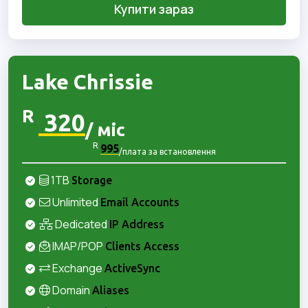
Купити зараз
Lake Chrissie
R
320
/ міс
R
995
/плата за встановлення
1TB
Storage
Unlimited
Email Accounts
Dedicated
IP Address
IMAP/POP
Clients Access
Exchange
ActiveSync
Domain
Aliases