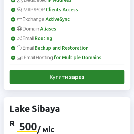
Dedicated
IP Address
IMAP/POP
Clients Access
Exchange
ActiveSync
Domain
Aliases
Email
Routing
Email
Backup and Restoration
Email Hosting
for Multiple Domains
Купити зараз
Lake Sibaya
R
500
/ міс