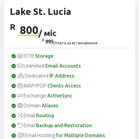
Lake St. Lucia
R
800
/ міс
R
995
/плата за встановлення
10TB
Storage
Unlimited
Email Accounts
Dedicated
IP Address
IMAP/POP
Clients Access
Exchange
ActiveSync
Domain
Aliases
Email
Routing
Email
Backup and Restoration
Email Hosting
for Multiple Domains