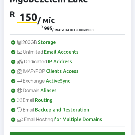
R
150
/ міс
R
995
/плата за встановлення
200GB
Storage
Unlimited
Email Accounts
Dedicated
IP Address
IMAP/POP
Clients Access
Exchange
ActiveSync
Domain
Aliases
Email
Routing
Email
Backup and Restoration
Email Hosting
for Multiple Domains