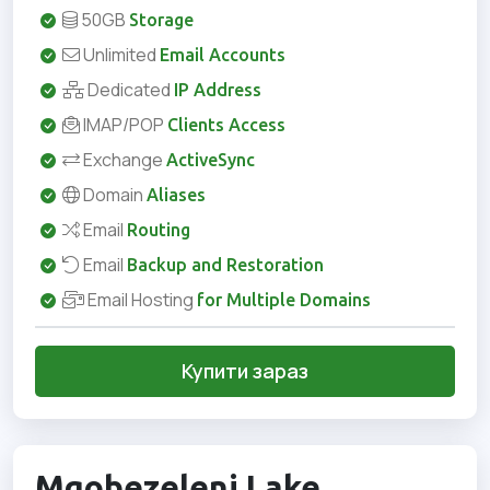
50GB
Storage
Unlimited
Email Accounts
Dedicated
IP Address
IMAP/POP
Clients Access
Exchange
ActiveSync
Domain
Aliases
Email
Routing
Email
Backup and Restoration
Email Hosting
for Multiple Domains
Купити зараз
Mgobezeleni Lake