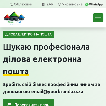
Обліковий
ZAR
Українська
запис
ДІЛОВА ЕЛЕКТРОННА ПОШТА
Шукаю професіонала
ділова електронна
пошта
Зробіть свій бізнес професійним чином за
допомогою email@yourbrand.co.za
Переглянути план