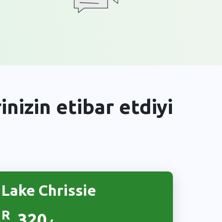
nizin etibar etdiyi
Lake Chrissie
R
320