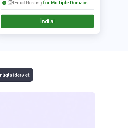
Email Hosting
for Multiple Domains
İndi al
lıqla idarə et