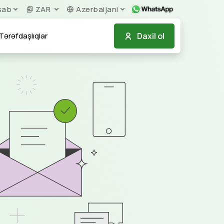
sab
ZAR
Azerbaijani
Daxil ol
Tərəfdaşlıqlar