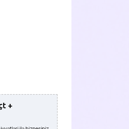
çt +
yətləri ilə biznesiniz