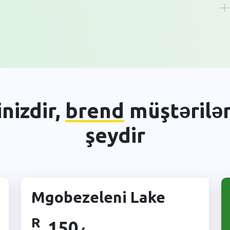
nizdir,
brend
müştəriləri
şeydir
Mgobezeleni Lake
R
150