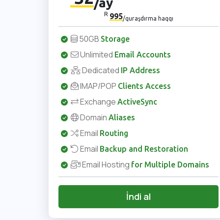
/ay
R
995
/quraşdırma haqqı
50GB
Storage
Unlimited
Email Accounts
Dedicated
IP Address
IMAP/POP
Clients Access
Exchange
ActiveSync
Domain
Aliases
Email
Routing
Email
Backup and Restoration
Email Hosting
for Multiple Domains
İndi al