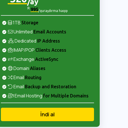
/ay
R
995
/quraşdırma haqqı
1TB
Storage
Unlimited
Email Accounts
Dedicated
IP Address
IMAP/POP
Clients Access
Exchange
ActiveSync
Domain
Aliases
Email
Routing
Email
Backup and Restoration
Email Hosting
for Multiple Domains
İndi al