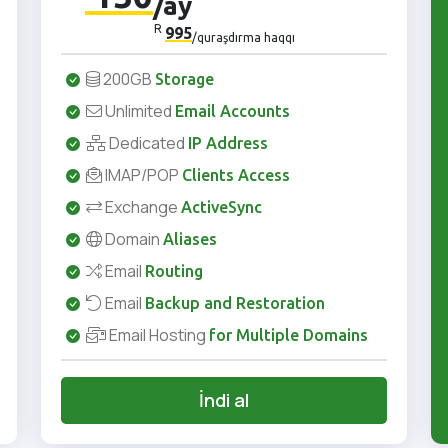
/ay
R
995
/quraşdırma haqqı
200GB
Storage
Unlimited
Email Accounts
Dedicated
IP Address
IMAP/POP
Clients Access
Exchange
ActiveSync
Domain
Aliases
Email
Routing
Email
Backup and Restoration
Email Hosting
for Multiple Domains
İndi al