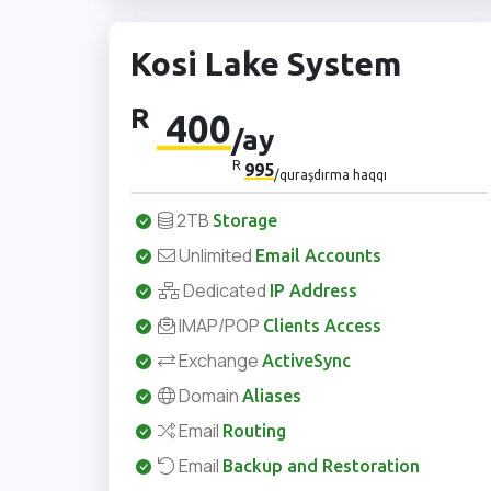
Kosi Lake System
R
400
/ay
R
995
/quraşdırma haqqı
2TB
Storage
Unlimited
Email Accounts
Dedicated
IP Address
IMAP/POP
Clients Access
Exchange
ActiveSync
Domain
Aliases
Email
Routing
Email
Backup and Restoration