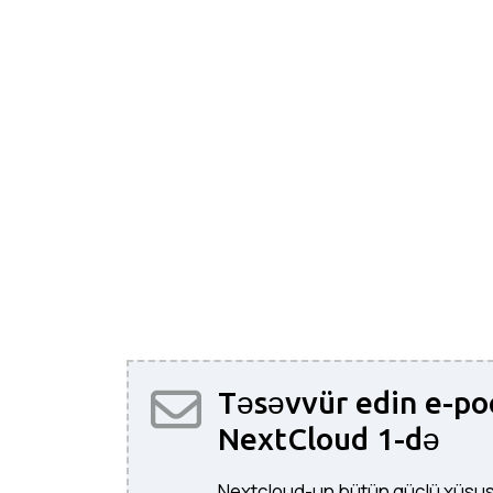
Təsəvvür edin e-po
NextCloud 1-də
Nextcloud-un bütün güclü xüsusiy