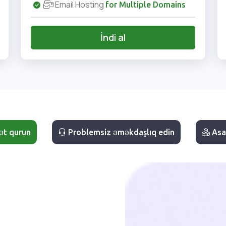
Email Hosting
for Multiple Domains
İndi al
ət qurun
Problemsiz əməkdaşlıq edin
Asan