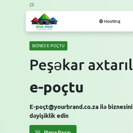
Hostinq
BIZNES E-POÇTU
Peşəkar axtarıl
e-poçtu
E-poçt@yourbrand.co.za ilə biznesini
dəyişiklik edin
Plana Baxın