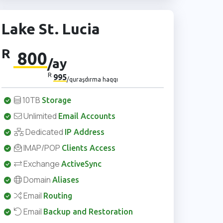
Lake St. Lucia
R
800
/ay
R
995
/quraşdırma haqqı
10TB
Storage
Unlimited
Email Accounts
Dedicated
IP Address
IMAP/POP
Clients Access
Exchange
ActiveSync
Domain
Aliases
Email
Routing
Email
Backup and Restoration