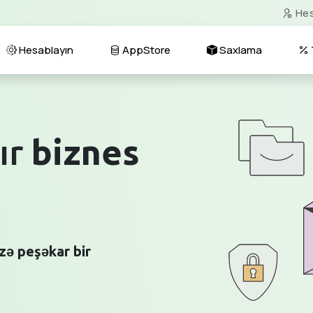
He
Hesablayın
AppStore
Saxlama
ır
biznes
zə peşəkar bir