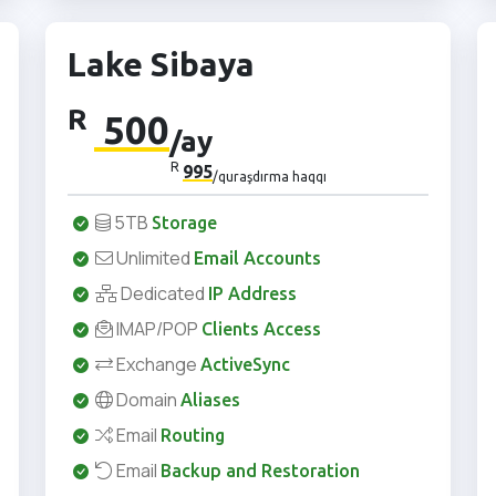
Lake Sibaya
R
500
/ay
R
995
/quraşdırma haqqı
5TB
Storage
Unlimited
Email Accounts
Dedicated
IP Address
IMAP/POP
Clients Access
Exchange
ActiveSync
Domain
Aliases
Email
Routing
Email
Backup and Restoration