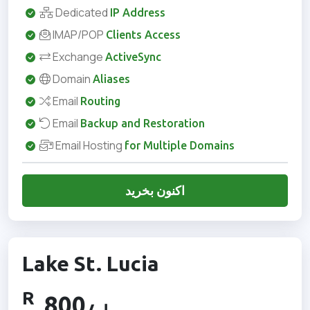
Dedicated
IP Address
IMAP/POP
Clients Access
Exchange
ActiveSync
Domain
Aliases
Email
Routing
Email
Backup and Restoration
Email Hosting
for Multiple Domains
اکنون بخرید
Lake St. Lucia
R
800