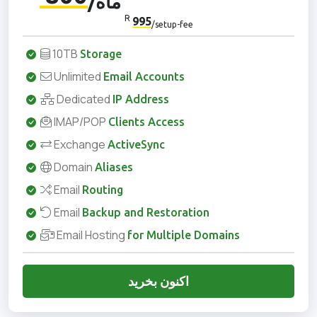
/ماه
R
995
/setup-fee
10TB
Storage
Unlimited
Email Accounts
Dedicated
IP Address
IMAP/POP
Clients Access
Exchange
ActiveSync
Domain
Aliases
Email
Routing
Email
Backup and Restoration
Email Hosting
for Multiple Domains
اکنون بخرید