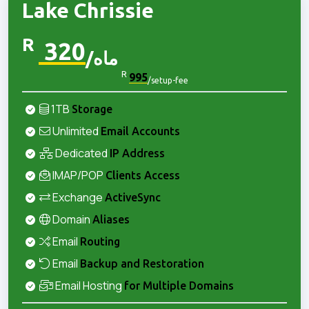
Lake Chrissie
R
320
/ماه
R
995
/setup-fee
1TB
Storage
Unlimited
Email Accounts
Dedicated
IP Address
IMAP/POP
Clients Access
Exchange
ActiveSync
Domain
Aliases
Email
Routing
Email
Backup and Restoration
Email Hosting
for Multiple Domains