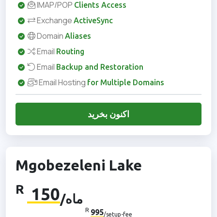
IMAP/POP
Clients Access
Exchange
ActiveSync
Domain
Aliases
Email
Routing
Email
Backup and Restoration
Email Hosting
for Multiple Domains
اکنون بخرید
Mgobezeleni Lake
R
150
/ماه
R
995
/setup-fee