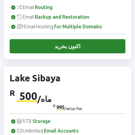
Email
Routing
Email
Backup and Restoration
Email Hosting
for Multiple Domains
اکنون بخرید
Lake Sibaya
R
500
/ماه
R
995
/setup-fee
5TB
Storage
Unlimited
Email Accounts