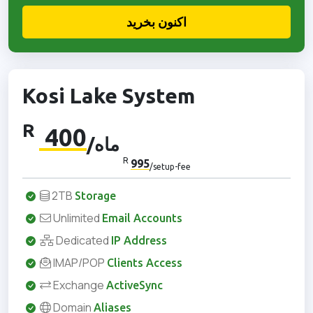
اکنون بخرید
Kosi Lake System
R
400
/ماه
R
995
/setup-fee
2TB
Storage
Unlimited
Email Accounts
Dedicated
IP Address
IMAP/POP
Clients Access
Exchange
ActiveSync
Domain
Aliases