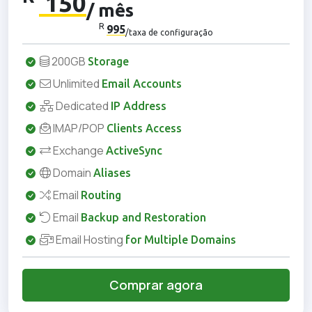
150
/ mês
R
995
/taxa de configuração
200GB
Storage
Unlimited
Email Accounts
Dedicated
IP Address
IMAP/POP
Clients Access
Exchange
ActiveSync
Domain
Aliases
Email
Routing
Email
Backup and Restoration
Email Hosting
for Multiple Domains
Comprar agora