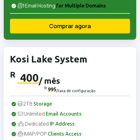
Email Hosting
for Multiple Domains
Comprar agora
Kosi Lake System
R
400
/ mês
R
995
/taxa de configuração
2TB
Storage
Unlimited
Email Accounts
Dedicated
IP Address
IMAP/POP
Clients Access