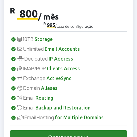
R
800
/ mês
R
995
/taxa de configuração
10TB
Storage
Unlimited
Email Accounts
Dedicated
IP Address
IMAP/POP
Clients Access
Exchange
ActiveSync
Domain
Aliases
Email
Routing
Email
Backup and Restoration
Email Hosting
for Multiple Domains