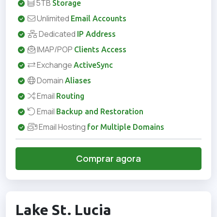
5TB
Storage
Unlimited
Email Accounts
Dedicated
IP Address
IMAP/POP
Clients Access
Exchange
ActiveSync
Domain
Aliases
Email
Routing
Email
Backup and Restoration
Email Hosting
for Multiple Domains
Comprar agora
Lake St. Lucia