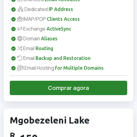
Dedicated
IP Address
IMAP/POP
Clients Access
Exchange
ActiveSync
Domain
Aliases
Email
Routing
Email
Backup and Restoration
Email Hosting
for Multiple Domains
Comprar agora
Mgobezeleni Lake
R