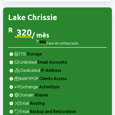
Lake Chrissie
R
320
/ mês
R
995
/taxa de configuração
1TB
Storage
Unlimited
Email Accounts
Dedicated
IP Address
IMAP/POP
Clients Access
Exchange
ActiveSync
Domain
Aliases
Email
Routing
Email
Backup and Restoration