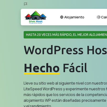
Alojamiento
Cal
HASTA 20 VECES MÁS RÁPIDO, EL MEJOR ALOJAMI
WordPress Hos
Hecho
Fácil
Lleve su sitio web al siguiente nivel con nuestr
LiteSpeed ​​WordPress y experimente nuestros
más rápidos que los servicios de la competenci
alojamiento WP están diseñadas precisamente p
y el rendimiento.