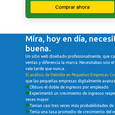
Comprar ahora
Mira, hoy en día, necesi
buena.
Un sitio web diseñado profesionalmente, que cap
ventas y diferencia la marca. Necesitabas uno e
vale tarde que nunca.
El análisis de Deloitte en Pequeñas Empresas 
que las pequeñas empresas digitalmente avanz
Obtuvo el doble de ingresos por empleado
Experimentó un crecimiento de ingresos respec
veces mayor
Tenían casi tres veces más probabilidades de 
Tenía una tasa promedio de crecimiento del 