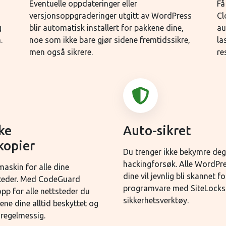
Eventuelle oppdateringer eller
Få
versjonsoppgraderinger utgitt av WordPress
Cl
g
blir automatisk installert for pakkene dine,
au
.
noe som ikke bare gjør sidene fremtidssikre,
la
men også sikrere.
re
ke
Auto-sikret
kopier
Du trenger ikke bekymre deg 
hackingforsøk. Alle WordPr
maskin for alle dine
dine vil jevnlig bli skannet f
teder. Med CodeGuard
programvare med SiteLocks
pp for alle nettsteder du
sikkerhetsverktøy.
ene dine alltid beskyttet og
 regelmessig.