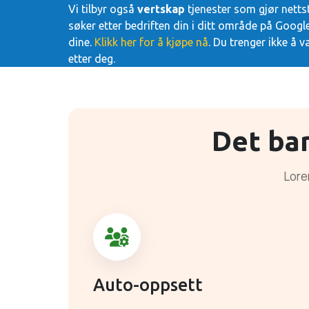
Vi tilbyr også
vertskap
tjenester som gjør nettst
søker etter bedriften din i ditt område på Goog
dine.
Klikk her for å kjøpe nå
. Du trenger ikke å 
etter deg.
Det ba
Lorem
Auto-oppsett