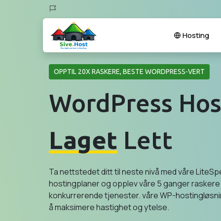
Hosting
OPPTIL 20X RASKERE, BESTE WORDPRESS-VERT
WordPress Hos
Laget
Lett
Ta nettstedet ditt til neste nivå med våre LiteS
hostingplaner og opplev våre 5 ganger raskere 
konkurrerende tjenester. våre WP-hostingløsni
å maksimere hastighet og ytelse.