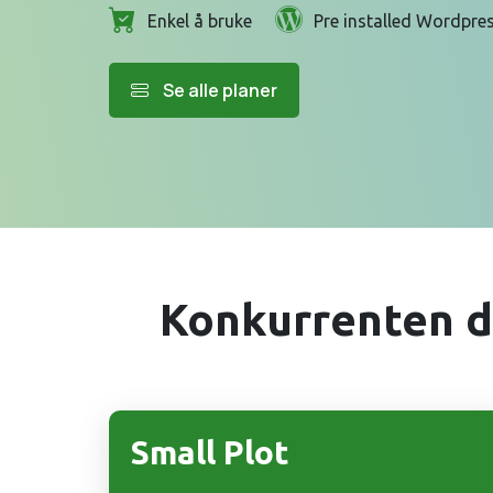
Enkel å bruke
Pre installed Wordpre
Se alle planer
Konkurrenten di
Small Plot