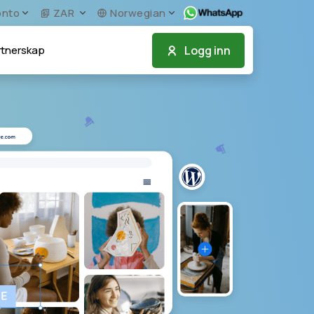
nto
ZAR
Norwegian
Logg inn
tnerskap