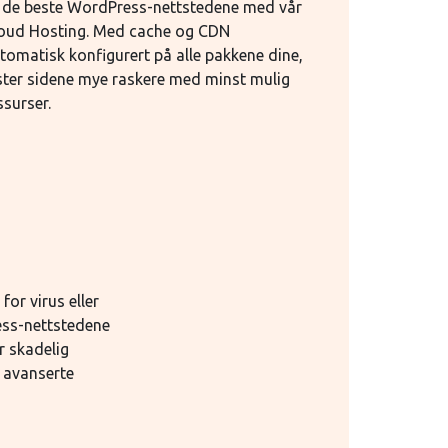
 de beste WordPress-nettstedene med vår
oud Hosting. Med cache og CDN
tomatisk konfigurert på alle pakkene dine,
ster sidene mye raskere med minst mulig
ssurser.
for virus eller
ess-nettstedene
or skadelig
 avanserte