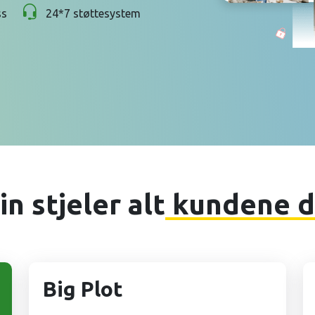
ss
24*7 støttesystem
n stjeler alt
kundene d
Big Plot