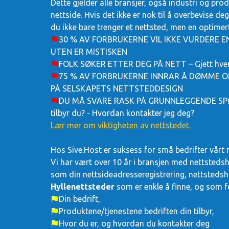
Dette gjelder alle bransjer, også industri og prod
nettside. Hvis det ikke er nok til å overbevise deg
du ikke bare trenger et nettsted, men en optimert,
30 % AV FORBRUKERNE VIL IKKE VURDERE 
UTEN ER MISTISKEN
FOLK SØKER ETTER DEG PÅ NETT – Gjett hvem 
75 % AV FORBRUKERNE INNRAR Å DØMME OM
PÅ SELSKAPETS NETTSTEDDESIGN
DU MÅ SVARE RASK PÅ GRUNNLEGGENDE SPØRS
tilbyr du? - Hvordan kontakter jeg deg?
Lær mer om viktigheten av nettstedet.
Hos Sive.Host er suksess for små bedrifter vårt m
Vi har vært over 10 år i bransjen med nettstedsh
som din nettsideadresseregistrering, nettsteds
Hyllenettsteder
som er enkle å finne, og som fo
Din bedrift,
Produktene/tjenestene bedriften din tilbyr,
Hvor du er, og hvordan du kontakter deg