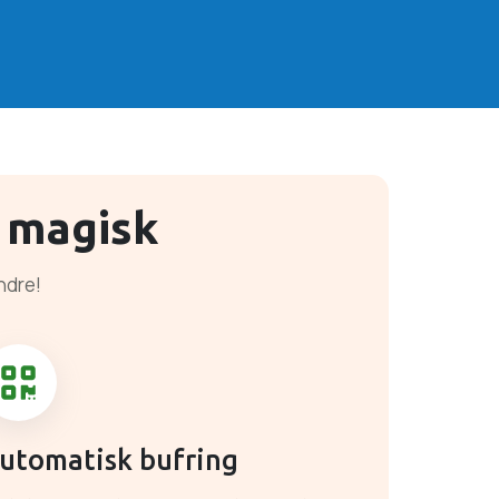
 magisk
indre!
utomatisk bufring