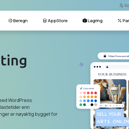
Ko
Beregn
AppStore
Lagring
Par
ting
peed ​​WordPress
lastetider enn
nger er nøyaktig bygget for