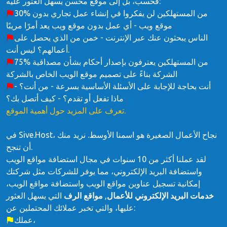
فحسب، بل إلى موقع محسّن يسهل العثور عليه:
30% من المستهلكين لن يفكروا في إنشاء عمل تجاري بدون
موقع ويب - أي عمل بدون موقع ويب يعد أمرًا مريبًا
الناس يبحثون عنك عبر الإنترنت - خمن من الذي يحصل على
أعمالهم؟ ليس أنت.
75% من المستهلكين يعترفون بإصدار أحكام بشأن مصداقية
الشركة بناءً على تصميم موقع الويب الخاص بالشركة
أنت بحاجة للإجابة على الأسئلة الأساسية بسرعة - من أنت؟ -
ماذا تفعل أو تقدم؟ - كيف أتصل بك؟
تعرف على المزيد حول أهمية الموقع.
في Sive.Host، نجاح الأعمال الصغيرة هو اسمنا الأوسط. نريد منك
أن تنجح.
لقد عملنا أكثر من 10 سنوات في مجال استضافة مواقع الويب
واستضافة البريد الإلكتروني، مما يوفر للشركات مثل شركتك
إمكانية تسجيل عناوين مواقع الويب واستضافة مواقع الويب،
خدمات البريد الإلكتروني للأعمال
,
مواقع الرف
التي يسهل العثور
عليها، والتي تخبر عملائك المحتملين عن:
عملك،