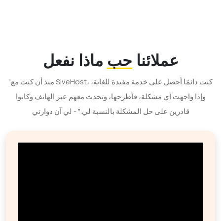
عملائنا
حب
ماذا نفعل
"منذ أن كنت مع SiveHost، كنت دائمًا أحصل على خدمة مفيدة للغاية،
وإذا واجهت أي مشكلة، فأطرحها، وتحدث معهم عبر الهاتف وكانوا
قادرين على حل المشكلة بالنسبة لي." - لي آن دوارتي