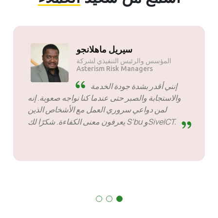
سولي موتسواني
المؤسس والرئيس التنفيذي لشركة
Mogen Pty Ltd
SiveHost مقدمًا - عادةً ما يكون
SiveHost خطوة إلى الأمام ويكون
في الغالب على دراية بالمشكلات مسبقًا. هناك بعض
الحالات التي اضطررت فيها إلى انتظار الرد ولكن هذا
ليس شيئًا يمكن التمسك به. إنهم جيدون في ما
يفعلونه.