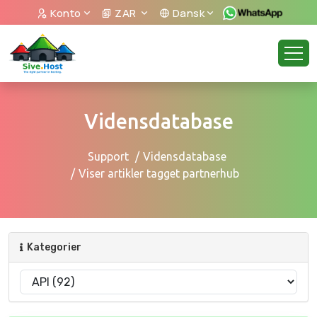
Konto
ZAR
Dansk
Vidensdatabase
Support
Vidensdatabase
Viser artikler tagget partnerhub
Kategorier