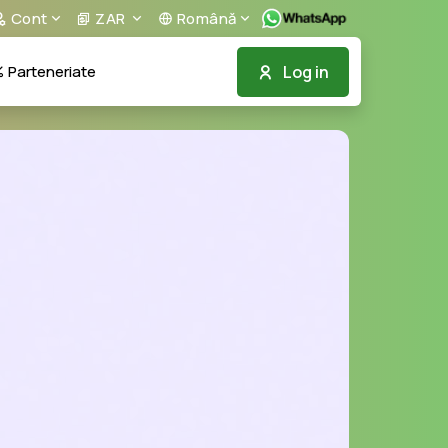
Cont
ZAR
Română
Log in
Parteneriate