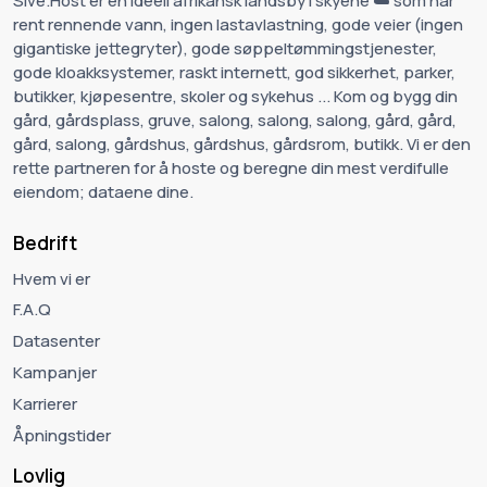
Sive.Host er en ideell afrikansk landsby i skyene ☁️ som har
rent rennende vann, ingen lastavlastning, gode veier (ingen
gigantiske jettegryter), gode søppeltømmingstjenester,
gode kloakksystemer, raskt internett, god sikkerhet, parker,
butikker, kjøpesentre, skoler og sykehus ... Kom og bygg din
gård, gårdsplass, gruve, salong, salong, salong, gård, gård,
gård, salong, gårdshus, gårdshus, gårdsrom, butikk. Vi er den
rette partneren for å hoste og beregne din mest verdifulle
eiendom; dataene dine.
Bedrift
Hvem vi er
F.A.Q
Datasenter
Kampanjer
Karrierer
Åpningstider
Lovlig