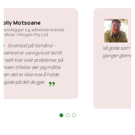
Solly Motsoane
Grunnlegger og administrerende
direktør i Mogen Pty Ltd
SiveHost på forhånd -
SiveHost er vanligvis et skritt
foran og er stort sett klar over problemer på
forhånd. Det er noen tilfeller der jeg måtte
vente på svar, men det er ikke noe å holde
dem imot. De er gode på det de gjør.