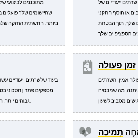
ייעודיים של Sive.Host, יש לך את הגמישות להתאים
וסף התקני PCIe משלך
שהיישומים שלך פועלים ב
 שלך, תוך הבטחת
ביותר. התשתית החזקה שלנו
זמן פעולה
לה אמין. השרתים
בעוד שלשרתים ייעודיים עשוי
איתנה, מה שמבטיח
מספקים פתרון חסכוני בטו
גבוהים יותר, תוך הפחתת זמן השבתה ועלויות תחזוקה.
חֶה
תְמִיכָה