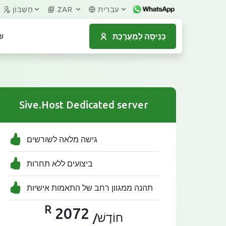
עברית
ZAR
חֶשְׁבּוֹן
כְּנִיסָה לַמַעֲרֶכֶת
ש
Sive.Host Dedicated server
גישה מלאה לשורשים
ביצועים ללא תחרות
תהנה ממגוון רחב של התאמות אישיות
R
2072
/חוֹדֶשׁ