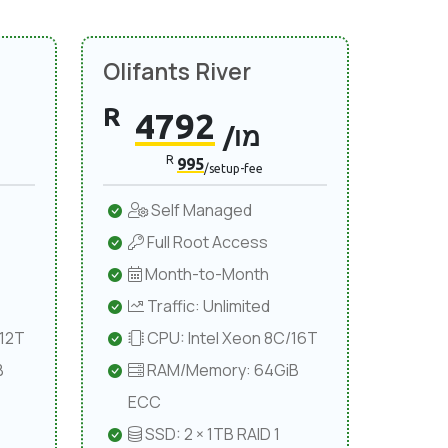
Olifants River
R
4792
/מו
R
995
/setup-fee
Self Managed
Full Root Access
Month-to-Month
Traffic: Unlimited
/12T
CPU: Intel Xeon 8C/16T
B
RAM/Memory: 64GiB
ECC
SSD: 2 × 1TB RAID 1