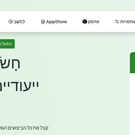
ותפויות
אִחסוּן
AppStore
לְחַשֵׁב
הפעל ב
חָשׂ
ייעודיי
קבל את כל הביצועים הגו