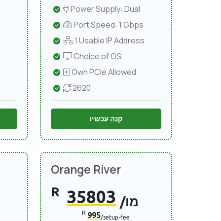
Power Supply: Dual
Port Speed: 1 Gbps
1 Usable IP Address
Choice of OS
Own PCIe Allowed
2620
קנה עכשיו
Orange River
R
35803
/מו
R
995
/setup-fee