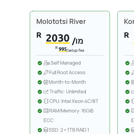
Molototsi River
Ko
R
R
2030
/מו
R
995
/setup-fee
Self Managed
Full Root Access
Month-to-Month
Traffic: Unlimited
CPU: Intel Xeon 4C/8T
RAM/Memory: 16GiB
ECC
SSD: 2 × 1TB RAID 1