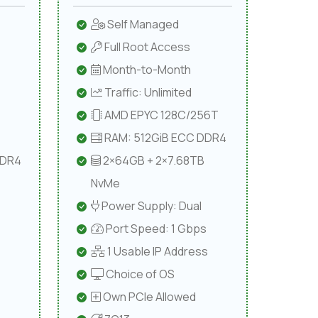
Self Managed
Full Root Access
Month-to-Month
Traffic: Unlimited
AMD EPYC 128C/256T
RAM: 512GiB ECC DDR4
DDR4
2×64GB + 2×7.68TB
NvMe
Power Supply: Dual
Port Speed: 1 Gbps
1 Usable IP Address
Choice of OS
Own PCIe Allowed