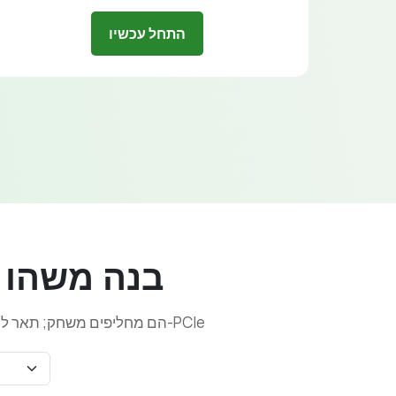
התחל עכשיו
בנה משהו 
שרתים ייעודיים Sive.Host הם מחליפים משחק; תאר לעצמך להחליף רכיבים מסוימים ברכיבים משלך, או להוסיף רכיבים משלך ב-PCle