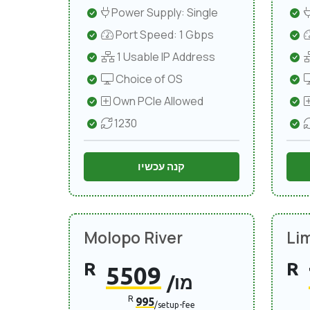
Power Supply: Single
Port Speed: 1 Gbps
1 Usable IP Address
Choice of OS
Own PCIe Allowed
1230
קנה עכשיו
Molopo River
Li
R
R
5509
/מו
R
995
/setup-fee