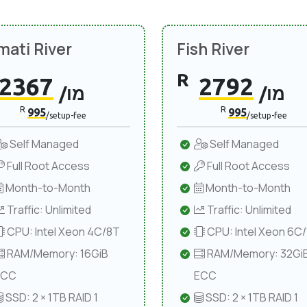
mati River
Fish River
R
2367
2792
/מו
/מו
R
R
995
995
/setup-fee
/setup-fee
Self Managed
Self Managed
Full Root Access
Full Root Access
Month-to-Month
Month-to-Month
Traffic: Unlimited
Traffic: Unlimited
CPU: Intel Xeon 4C/8T
CPU: Intel Xeon 6C
RAM/Memory: 16GiB
RAM/Memory: 32Gi
ECC
ECC
SSD: 2 × 1TB RAID 1
SSD: 2 × 1TB RAID 1