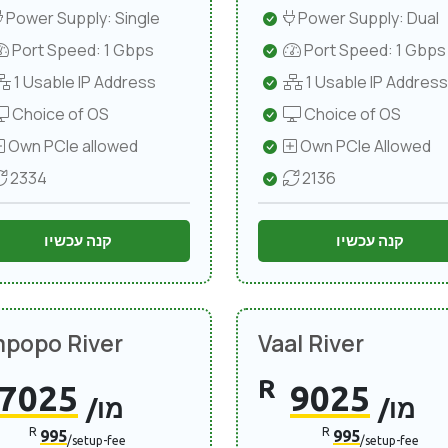
Power Supply: Single
Power Supply: Dual
Port Speed: 1 Gbps
Port Speed: 1 Gbps
1 Usable IP Address
1 Usable IP Address
Choice of OS
Choice of OS
Own PCIe allowed
Own PCIe Allowed
2334
2136
קנה עכשיו
קנה עכשיו
mpopo River
Vaal River
R
7025
9025
/מו
/מו
R
R
995
995
/setup-fee
/setup-fee