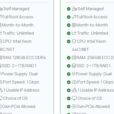
Self Managed
Self Managed
Full Root Access
Full Root Access
Month-to-Month
Month-to-Month
Traffic: Unlimited
Traffic: Unlimited
CPU: Intel Xeon
CPU: Intel Xeon
28C/56T
44C/88T
RAM: 128GiB ECC DDR4
RAM: 256GiB ECC 
SSD: 2 × 1TB RAID 1
SSD: 2 × 1TB RAID 1
Power Supply: Dual
Power Supply: Dual
Port Speed: 1 Gbps
Port Speed: 1 Gbps
1 Usable IP Address
1 Usable IP Address
Choice of OS
Choice of OS
Own PCIe Allowed
Own PCIe Allowed