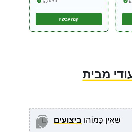
4310
קנה עכשיו
שֶׁאֵין כָּמוֹהוּ
ביצועים