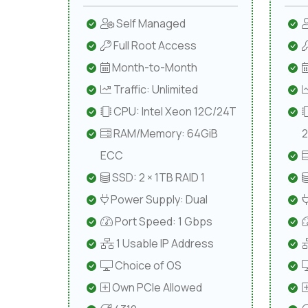
Self Managed
Full Root Access
Month-to-Month
Traffic: Unlimited
CPU: Intel Xeon 12C/24T
RAM/Memory: 64GiB
ECC
SSD: 2 × 1TB RAID 1
Power Supply: Dual
Port Speed: 1 Gbps
1 Usable IP Address
Choice of OS
Own PCIe Allowed