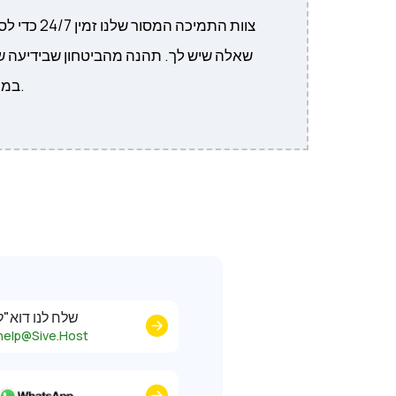
צוות התמיכה המס
שאלה שיש לך. תהנה מהביטחון שבידיעה ש
במרחק כרטיס או קליק.
שלח לנו דוא"ל
help@Sive.Host