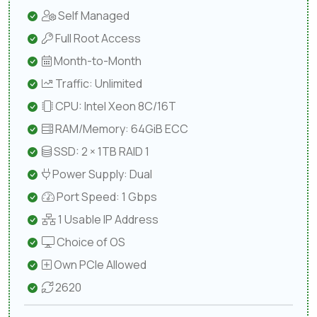
Self Managed
Full Root Access
Month-to-Month
Traffic: Unlimited
CPU: Intel Xeon 8C/16T
RAM/Memory: 64GiB ECC
SSD: 2 × 1TB RAID 1
Power Supply: Dual
Port Speed: 1 Gbps
1 Usable IP Address
Choice of OS
Own PCIe Allowed
2620