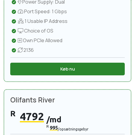
Power Supply: Dual
Port Speed: 1 Gbps
1 Usable IP Address
Choice of OS
Own PCIe Allowed
2136
Køb nu
Olifants River
R
4792
/md
R
995
/opsætningsgebyr