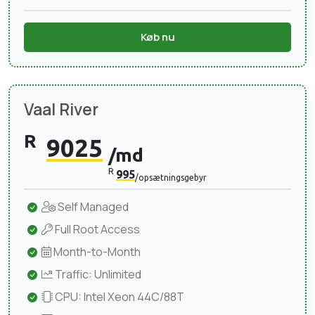
Køb nu
Vaal River
R
9025
/md
R
995
/opsætningsgebyr
Self Managed
Full Root Access
Month-to-Month
Traffic: Unlimited
CPU: Intel Xeon 44C/88T