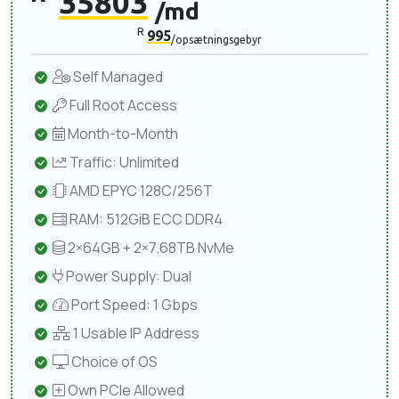
35803
/md
R
995
/opsætningsgebyr
Self Managed
Full Root Access
Month-to-Month
Traffic: Unlimited
AMD EPYC 128C/256T
RAM: 512GiB ECC DDR4
2×64GB + 2×7.68TB NvMe
Power Supply: Dual
Port Speed: 1 Gbps
1 Usable IP Address
Choice of OS
Own PCIe Allowed