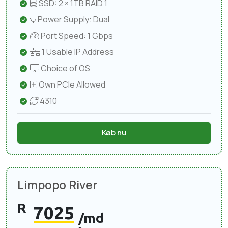
SSD: 2 × 1TB RAID 1
Power Supply: Dual
Port Speed: 1 Gbps
1 Usable IP Address
Choice of OS
Own PCIe Allowed
4310
Køb nu
Limpopo River
R
7025
/md