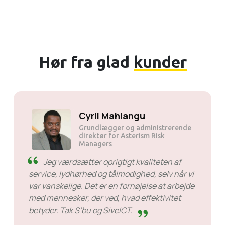
Hør fra glad
kunder
Solly Motsoane
Grundlægger og administrerende
direktør i Mogen Pty Ltd
SiveHost før tid - SiveHost
er normalt et skridt foran og er
for det meste opmærksomme på problemer
før tid. Der er nogle tilfælde, hvor jeg var nødt
til at vente på svar, men det er ikke noget, der
er imod dem. De er gode til det, de laver.