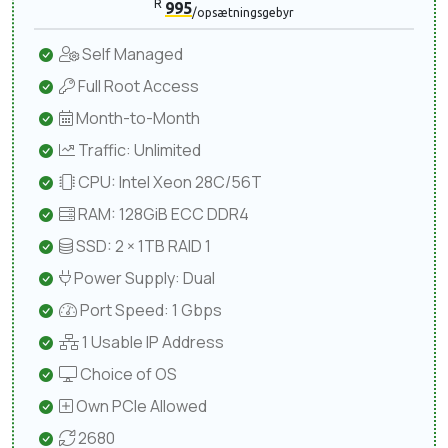
R
995
/opsætningsgebyr
Self Managed
Full Root Access
Month-to-Month
Traffic: Unlimited
CPU: Intel Xeon 28C/56T
RAM: 128GiB ECC DDR4
SSD: 2 × 1TB RAID 1
Power Supply: Dual
Port Speed: 1 Gbps
1 Usable IP Address
Choice of OS
Own PCIe Allowed
2680