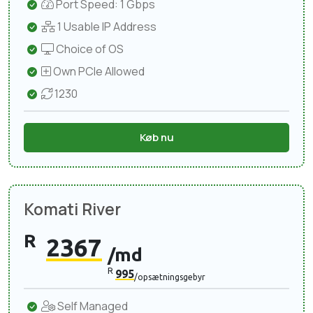
Port Speed: 1 Gbps
1 Usable IP Address
Choice of OS
Own PCIe Allowed
1230
Køb nu
Komati River
R
2367
/md
R
995
/opsætningsgebyr
Self Managed