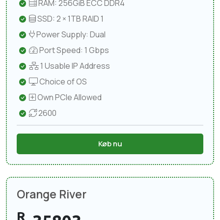
RAM: 256GiB ECC DDR4
SSD: 2 × 1TB RAID 1
Power Supply: Dual
Port Speed: 1 Gbps
1 Usable IP Address
Choice of OS
Own PCIe Allowed
2600
Køb nu
Orange River
R