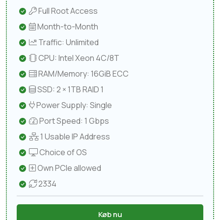
Full Root Access
Month-to-Month
Traffic: Unlimited
CPU: Intel Xeon 4C/8T
RAM/Memory: 16GiB ECC
SSD: 2 × 1TB RAID 1
Power Supply: Single
Port Speed: 1 Gbps
1 Usable IP Address
Choice of OS
Own PCIe allowed
2334
Køb nu