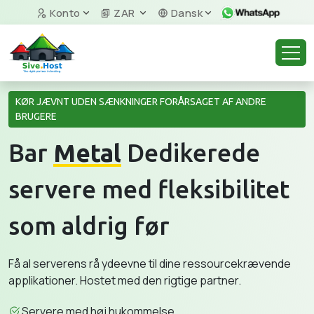
Konto
ZAR
Dansk
KØR JÆVNT UDEN SÆNKNINGER FORÅRSAGET AF ANDRE
BRUGERE
Bar
Metal
Dedikerede
servere med fleksibilitet
som aldrig før
Få al serverens rå ydeevne til dine ressourcekrævende
applikationer. Hostet med den rigtige partner.
Servere med høj hukommelse