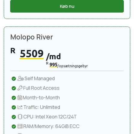
Køb nu
Molopo River
R
5509
/md
R
995
/opsætningsgebyr
Self Managed
Full Root Access
Month-to-Month
Traffic: Unlimited
CPU: Intel Xeon 12C/24T
RAM/Memory: 64GiB ECC