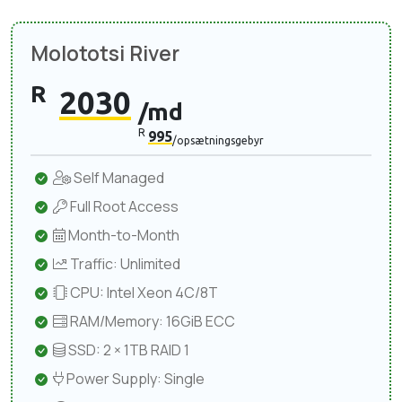
Molototsi River
R
2030
/md
R
995
/opsætningsgebyr
Self Managed
Full Root Access
Month-to-Month
Traffic: Unlimited
CPU: Intel Xeon 4C/8T
RAM/Memory: 16GiB ECC
SSD: 2 × 1TB RAID 1
Power Supply: Single