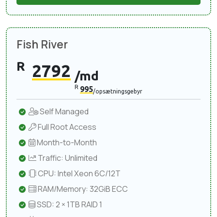
Fish River
R
2792
/md
R
995
/opsætningsgebyr
Self Managed
Full Root Access
Month-to-Month
Traffic: Unlimited
CPU: Intel Xeon 6C/12T
RAM/Memory: 32GiB ECC
SSD: 2 × 1TB RAID 1