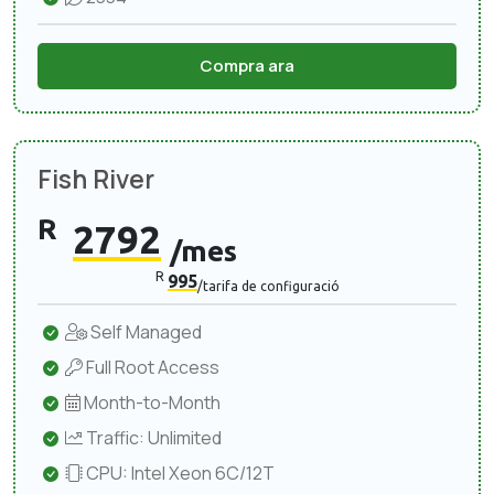
Compra ara
Fish River
R
2792
/mes
R
995
/tarifa de configuració
Self Managed
Full Root Access
Month-to-Month
Traffic: Unlimited
CPU: Intel Xeon 6C/12T