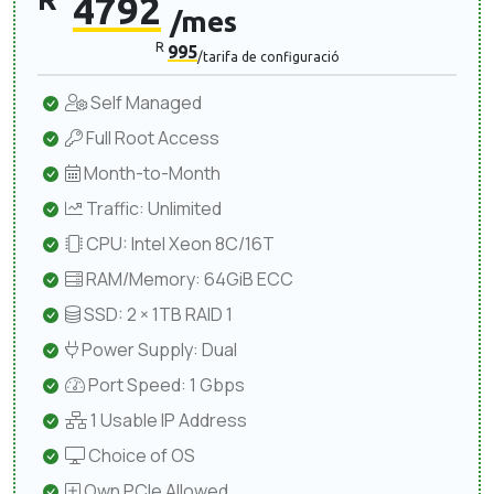
4792
/mes
R
995
/tarifa de configuració
Self Managed
Full Root Access
Month-to-Month
Traffic: Unlimited
CPU: Intel Xeon 8C/16T
RAM/Memory: 64GiB ECC
SSD: 2 × 1TB RAID 1
Power Supply: Dual
Port Speed: 1 Gbps
1 Usable IP Address
Choice of OS
Own PCIe Allowed