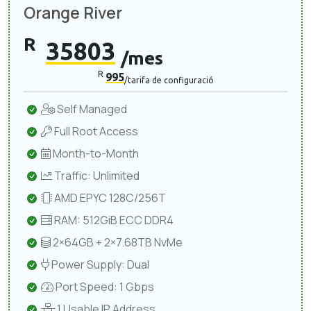
Orange River
R
35803
/mes
R
995
/tarifa de configuració
Self Managed
Full Root Access
Month-to-Month
Traffic: Unlimited
AMD EPYC 128C/256T
RAM: 512GiB ECC DDR4
2×64GB + 2×7.68TB NvMe
Power Supply: Dual
Port Speed: 1 Gbps
1 Usable IP Address