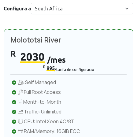
Configura a
Molototsi River
R
2030
/mes
R
995
/tarifa de configuració
Self Managed
Full Root Access
Month-to-Month
Traffic: Unlimited
CPU: Intel Xeon 4C/8T
RAM/Memory: 16GiB ECC