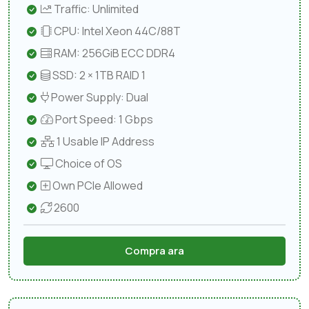
Traffic: Unlimited
CPU: Intel Xeon 44C/88T
RAM: 256GiB ECC DDR4
SSD: 2 × 1TB RAID 1
Power Supply: Dual
Port Speed: 1 Gbps
1 Usable IP Address
Choice of OS
Own PCIe Allowed
2600
Compra ara