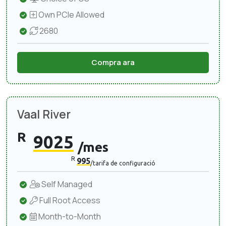
Own PCIe Allowed
2680
Compra ara
Vaal River
R
9025
/mes
R
995
/tarifa de configuració
Self Managed
Full Root Access
Month-to-Month