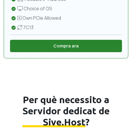
Choice of OS
Own PCIe Allowed
7C13
Compra ara
Per què necessito a
Servidor dedicat de
Sive.Host
?