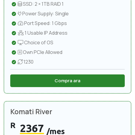
SSD: 2 × 1TB RAID 1
Power Supply: Single
Port Speed: 1 Gbps
1 Usable IP Address
Choice of OS
Own PCIe Allowed
1230
Compra ara
Komati River
R
2367
/mes