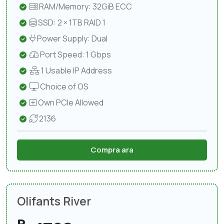
RAM/Memory: 32GiB ECC
SSD: 2 × 1TB RAID 1
Power Supply: Dual
Port Speed: 1 Gbps
1 Usable IP Address
Choice of OS
Own PCIe Allowed
2136
Compra ara
Olifants River
R