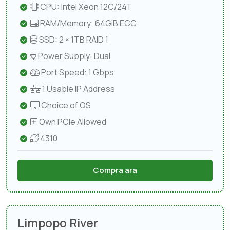
CPU: Intel Xeon 12C/24T
RAM/Memory: 64GiB ECC
SSD: 2 × 1TB RAID 1
Power Supply: Dual
Port Speed: 1 Gbps
1 Usable IP Address
Choice of OS
Own PCIe Allowed
4310
Compra ara
Limpopo River