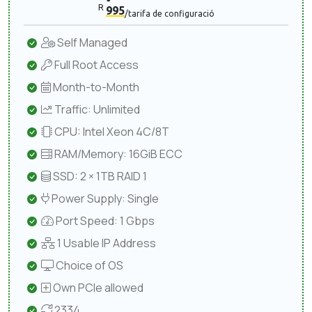
R
995
/tarifa de configuració
Self Managed
Full Root Access
Month-to-Month
Traffic: Unlimited
CPU: Intel Xeon 4C/8T
RAM/Memory: 16GiB ECC
SSD: 2 × 1TB RAID 1
Power Supply: Single
Port Speed: 1 Gbps
1 Usable IP Address
Choice of OS
Own PCIe allowed
2334