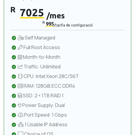
R
7025
/mes
R
995
/tarifa de configuració
Self Managed
Full Root Access
Month-to-Month
Traffic: Unlimited
CPU: Intel Xeon 28C/56T
RAM: 128GiB ECC DDR4
SSD: 2 × 1TB RAID 1
Power Supply: Dual
Port Speed: 1 Gbps
1 Usable IP Address
Choice of OS