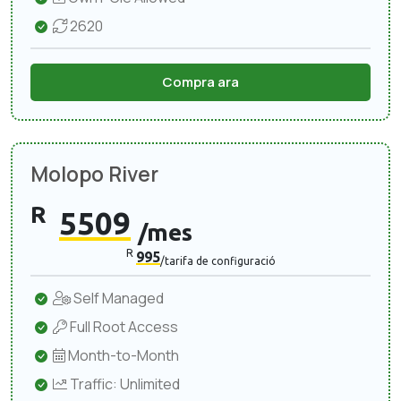
2620
Compra ara
Molopo River
R
5509
/mes
R
995
/tarifa de configuració
Self Managed
Full Root Access
Month-to-Month
Traffic: Unlimited