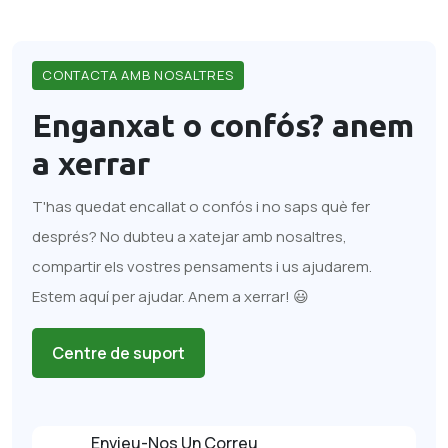
CONTACTA AMB NOSALTRES
Enganxat o confós?
anem
a xerrar
T'has quedat encallat o confós i no saps què fer
després? No dubteu a xatejar amb nosaltres,
compartir els vostres pensaments i us ajudarem.
Estem aquí per ajudar. Anem a xerrar! 😃
Centre de suport
Envieu-Nos Un Correu