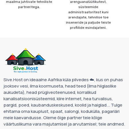
maailma juhtivate tehniliste
arenguanalüütikutest,
partneritega.
süsteemide
administraatoritest kuni
arendajate, tehnilise toe
inseneride ja paljude teiste
profiilide esindajateni.
Sive.Host on ideaalne Aafrika küla pilvedes ☁️, kus on puhas
jooksev vesi, ilma koormuseta, head teed (ilma hiiglaslike
aukudeta), head prügiveoteenused, korralikud
kanalisatsioonisüsteemid, kiire internet, hea turvalisus,
pargid, poed, kaubanduskeskused, koolid ja haiglad... Tulge
ehitama oma kauplust, spaat, salongi, kodukülla, pagariäri
meie kaevandusse. Oleme õige partner teie kõige
väärtuslikuma vara majutamisel ja arvutamisel; teie andmed.