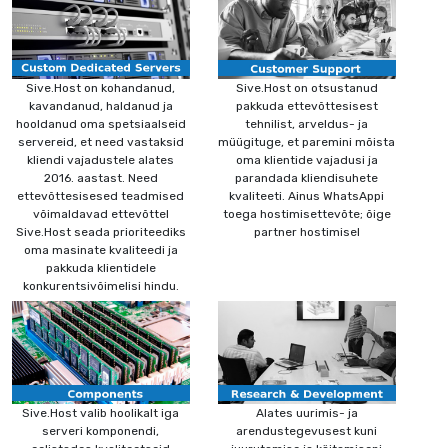
Sive.Host on kohandanud,
Sive.Host on otsustanud
kavandanud, haldanud ja
pakkuda ettevõttesisest
hooldanud oma spetsiaalseid
tehnilist, arveldus- ja
servereid, et need vastaksid
müügituge, et paremini mõista
kliendi vajadustele alates
oma klientide vajadusi ja
2016. aastast. Need
parandada kliendisuhete
ettevõttesisesed teadmised
kvaliteeti. Ainus WhatsAppi
võimaldavad ettevõttel
toega hostimisettevõte; õige
Sive.Host seada prioriteediks
partner hostimisel
oma masinate kvaliteedi ja
pakkuda klientidele
konkurentsivõimelisi hindu.
Sive.Host valib hoolikalt iga
Alates uurimis- ja
serveri komponendi,
arendustegevusest kuni