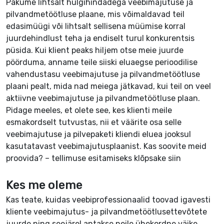
Pakume lihtsalt hulgihindadega veebimajutuse ja
pilvandmetöötluse plaane, mis võimaldavad teil
edasimüügi või lihtsalt sellisena müümise korral
juurdehindlust teha ja endiselt turul konkurentsis
püsida. Kui klient peaks hiljem otse meie juurde
pöörduma, anname teile siiski eluaegse perioodilise
vahendustasu veebimajutuse ja pilvandmetöötluse
plaani pealt, mida nad meiega jätkavad, kui teil on veel
aktiivne veebimajutuse ja pilvandmetöötluse plaan.
Pidage meeles, et olete see, kes klienti meile
esmakordselt tutvustas, nii et väärite osa selle
veebimajutuse ja pilvepaketi kliendi eluea jooksul
kasutatavast veebimajutusplaanist. Kas soovite meid
proovida? –
tellimuse esitamiseks klõpsake siin
Kes me oleme
Kas teate, kuidas veebiprofessionaalid toovad igavesti
kliente veebimajutus- ja pilvandmetöötlusettevõtete
juurde ning seejärel antakse neile ühekordne väike