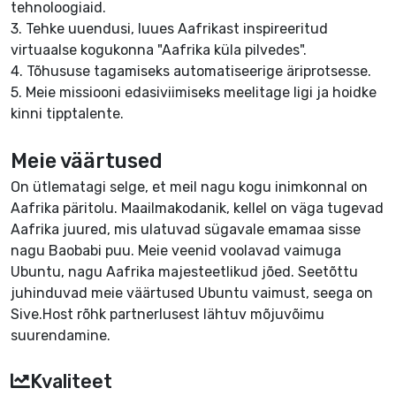
tehnoloogiaid.
3. Tehke uuendusi, luues Aafrikast inspireeritud
virtuaalse kogukonna "Aafrika küla pilvedes".
4. Tõhususe tagamiseks automatiseerige äriprotsesse.
5. Meie missiooni edasiviimiseks meelitage ligi ja hoidke
kinni tipptalente.
Meie väärtused
On ütlematagi selge, et meil nagu kogu inimkonnal on
Aafrika päritolu. Maailmakodanik, kellel on väga tugevad
Aafrika juured, mis ulatuvad sügavale emamaa sisse
nagu Baobabi puu. Meie veenid voolavad vaimuga
Ubuntu
, nagu Aafrika majesteetlikud jõed. Seetõttu
juhinduvad meie väärtused Ubuntu vaimust, seega on
Sive.Host rõhk
partnerlusest lähtuv mõjuvõimu
suurendamine
.
Kvaliteet