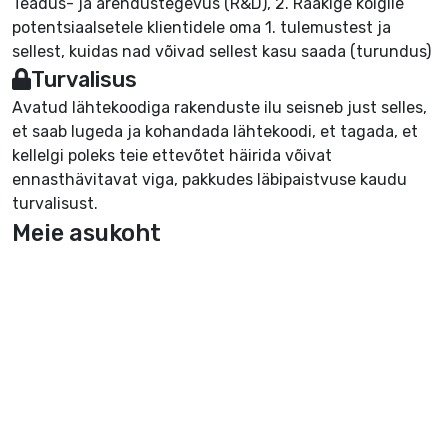
Teadus- ja arendustegevus (R&D), 2. Rääkige kõigile
potentsiaalsetele klientidele oma 1. tulemustest ja
sellest, kuidas nad võivad sellest kasu saada (turundus)
Turvalisus
Avatud lähtekoodiga rakenduste ilu seisneb just selles,
et saab lugeda ja kohandada lähtekoodi, et tagada, et
kellelgi poleks teie ettevõtet häirida võivat
ennasthävitavat viga, pakkudes läbipaistvuse kaudu
turvalisust.
Meie asukoht