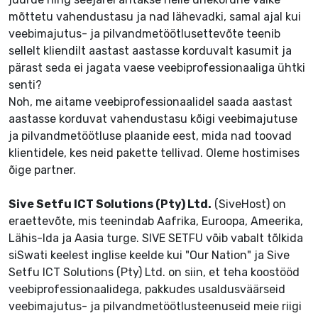
mõttetu vahendustasu ja nad lähevadki, samal ajal kui
veebimajutus- ja pilvandmetöötlusettevõte teenib
sellelt kliendilt aastast aastasse korduvalt kasumit ja
pärast seda ei jagata vaese veebiprofessionaaliga ühtki
senti?
Noh, me aitame veebiprofessionaalidel saada aastast
aastasse korduvat vahendustasu kõigi veebimajutuse
ja pilvandmetöötluse plaanide eest, mida nad toovad
klientidele, kes neid pakette tellivad. Oleme hostimises
õige partner.
Sive Setfu ICT Solutions (Pty) Ltd.
(SiveHost) on
eraettevõte, mis teenindab Aafrika, Euroopa, Ameerika,
Lähis-Ida ja Aasia turge. SIVE SETFU võib vabalt tõlkida
siSwati keelest inglise keelde kui "Our Nation" ja Sive
Setfu ICT Solutions (Pty) Ltd. on siin, et teha koostööd
veebiprofessionaalidega, pakkudes usaldusväärseid
veebimajutus- ja pilvandmetöötlusteenuseid meie riigi