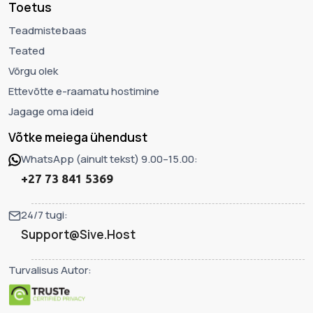
Toetus
Teadmistebaas
Teated
Võrgu olek
Ettevõtte e-raamatu hostimine
Jagage oma ideid
Võtke meiega ühendust
WhatsApp (ainult tekst) 9.00–15.00:
+27 73 841 5369
24/7 tugi:
Support@Sive.Host
Turvalisus Autor: