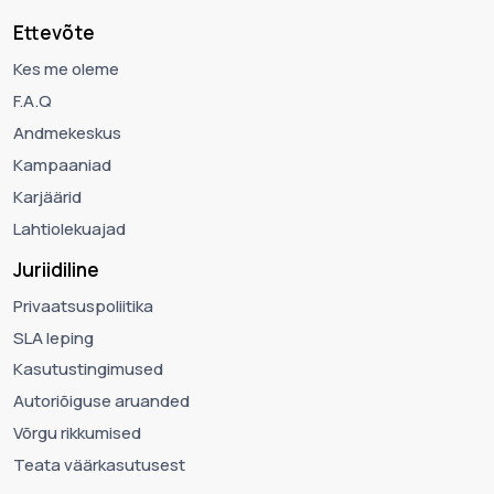
Ettevõte
Kes me oleme
F.A.Q
Andmekeskus
Kampaaniad
Karjäärid
Lahtiolekuajad
Juriidiline
Privaatsuspoliitika
SLA leping
Kasutustingimused
Autoriõiguse aruanded
Võrgu rikkumised
Teata väärkasutusest