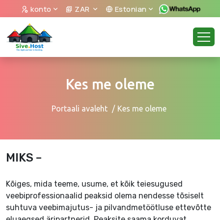
konto
ZAR
Estonian
Kes me oleme
Portaali avaleht
Kes me oleme
MIKS –
Kõiges, mida teeme, usume, et kõik teiesugused
veebiprofessionaalid peaksid olema nendesse tõsiselt
suhtuva veebimajutus- ja pilvandmetöötluse ettevõtte
eluaegsed äripartnerid. Peaksite saama korduvat