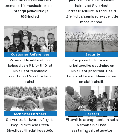
eelistades kvaliteetseid
juurutamise ja käitamiseni
teenuseid ja masinaid, mis on
haldavad Sive.Host
ühtaegu paindlikud ja
infrastruktuure ja teenuseid
töökindlad.
täielikult sisemised ekspertide
meeskonnad.
Viimase kliendiküsitluse
Kõrgeima turbetaseme
kohaselt on 9 klienti 10-st
prioriteediks seadmine on
Sive.Host teenuseid
Sive.Host prioriteet. See
kasutavast Sive.Host-ga
tagab, et teie kui kliendi meel
rahul.
on alati rahulik.
Serverite, tarkvara, võrgu ja
Ettevõtte arengu toetamiseks
isegi elektri osas teeb
värbab Sive.Host
Sive.Host tihedat koostööd
aastaringselt ettevõtte