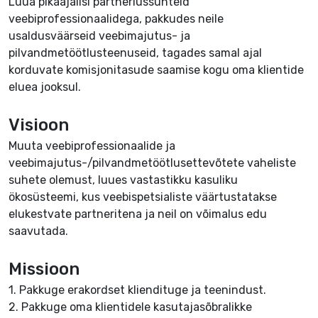
Luua pikaajalisi partnerlussuhteid
veebiprofessionaalidega, pakkudes neile
usaldusväärseid veebimajutus- ja
pilvandmetöötlusteenuseid, tagades samal ajal
korduvate komisjonitasude saamise kogu oma klientide
eluea jooksul.
Visioon
Muuta veebiprofessionaalide ja
veebimajutus-/pilvandmetöötlusettevõtete vaheliste
suhete olemust, luues vastastikku kasuliku
ökosüsteemi, kus veebispetsialiste väärtustatakse
elukestvate partneritena ja neil on võimalus edu
saavutada.
Missioon
1. Pakkuge erakordset kliendituge ja teenindust.
2. Pakkuge oma klientidele kasutajasõbralikke