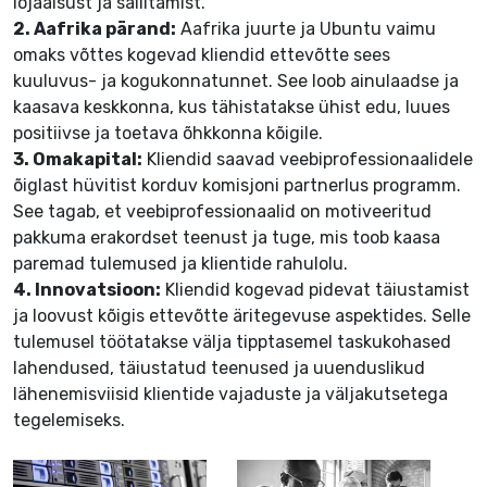
lojaalsust ja säilitamist.
2. Aafrika pärand:
Aafrika juurte ja Ubuntu vaimu
omaks võttes kogevad kliendid ettevõtte sees
kuuluvus- ja kogukonnatunnet. See loob ainulaadse ja
kaasava keskkonna, kus tähistatakse ühist edu, luues
positiivse ja toetava õhkkonna kõigile.
3. Omakapital:
Kliendid saavad veebiprofessionaalidele
õiglast hüvitist
korduv komisjoni partnerlus
programm.
See tagab, et veebiprofessionaalid on motiveeritud
pakkuma erakordset teenust ja tuge, mis toob kaasa
paremad tulemused ja klientide rahulolu.
4. Innovatsioon:
Kliendid kogevad pidevat täiustamist
ja loovust kõigis ettevõtte äritegevuse aspektides. Selle
tulemusel töötatakse välja tipptasemel taskukohased
lahendused, täiustatud teenused ja uuenduslikud
lähenemisviisid klientide vajaduste ja väljakutsetega
tegelemiseks.