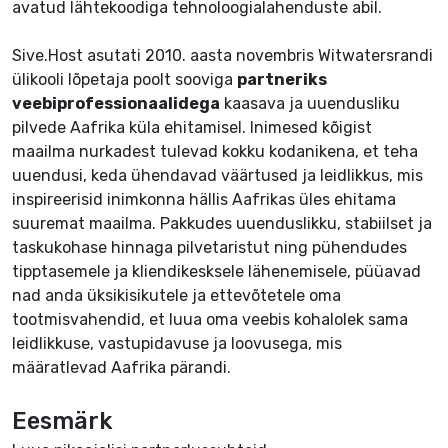
avatud lähtekoodiga tehnoloogialahenduste abil.
Sive.Host asutati 2010. aasta novembris Witwatersrandi
ülikooli lõpetaja poolt sooviga
partneriks
veebiprofessionaalidega
kaasava ja uuendusliku
pilvede Aafrika küla ehitamisel. Inimesed kõigist
maailma nurkadest tulevad kokku kodanikena, et teha
uuendusi, keda ühendavad väärtused ja leidlikkus, mis
inspireerisid inimkonna hällis Aafrikas üles ehitama
suuremat maailma. Pakkudes uuenduslikku, stabiilset ja
taskukohase hinnaga pilvetaristut ning pühendudes
tipptasemele ja kliendikesksele lähenemisele, püüavad
nad anda üksikisikutele ja ettevõtetele oma
tootmisvahendid, et luua oma veebis kohalolek sama
leidlikkuse, vastupidavuse ja loovusega, mis
määratlevad Aafrika pärandi.
Eesmärk