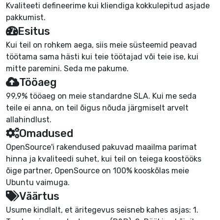
Kvaliteeti defineerime kui kliendiga kokkulepitud asjade
pakkumist.
Esitus
Kui teil on rohkem aega, siis meie süsteemid peavad
töötama sama hästi kui teie töötajad või teie ise, kui
mitte paremini. Seda me pakume.
Tööaeg
99,9% tööaeg on meie standardne SLA. Kui me seda
teile ei anna, on teil õigus nõuda järgmiselt arvelt
allahindlust.
Omadused
OpenSource'i rakendused pakuvad maailma parimat
hinna ja kvaliteedi suhet, kui teil on teiega koostööks
õige partner, OpenSource on 100% kooskõlas meie
Ubuntu vaimuga.
Väärtus
Usume kindlalt, et äritegevus seisneb kahes asjas: 1.