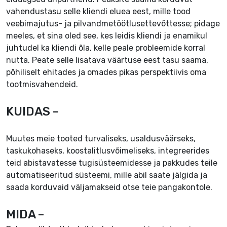
vahendustasu selle kliendi eluea eest, mille tood
veebimajutus- ja pilvandmetöötlusettevõttesse; pidage
meeles, et sina oled see, kes leidis kliendi ja enamikul
juhtudel ka kliendi õla, kelle peale probleemide korral
nutta. Peate selle lisatava väärtuse eest tasu saama,
põhiliselt ehitades ja omades pikas perspektiivis oma
tootmisvahendeid.
KUIDAS –
Muutes meie tooted turvaliseks, usaldusväärseks,
taskukohaseks, koostalitlusvõimeliseks, integreerides
teid abistavatesse tugisüsteemidesse ja pakkudes teile
automatiseeritud süsteemi, mille abil saate jälgida ja
saada korduvaid väljamakseid otse teie pangakontole.
MIDA –