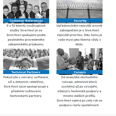
9 z 10 klientů využívajících
Upřednostnění nejvyšší úrovně
služby Sive.Host je se
zabezpečení je u Sive.Host
Sive.Host spokojeno podle
nejvyšší prioritou. Díky tomu je
posledního provedeného
vaše mysl jako klienta vždy v
zákaznického průzkumu.
klidu.
Pokud jde o servery, software,
Od analytiků obchodního
síť a dokonce i elektřinu,
rozvoje, administrátorů
Sive.Host úzce spolupracuje s
systémů až po vývojáře,
předními světovými
inženýry technické podpory a
technickými partnery.
mnoho dalších profilů,
Sive.Host nabírá po celý rok na
podporu růstu společnosti.