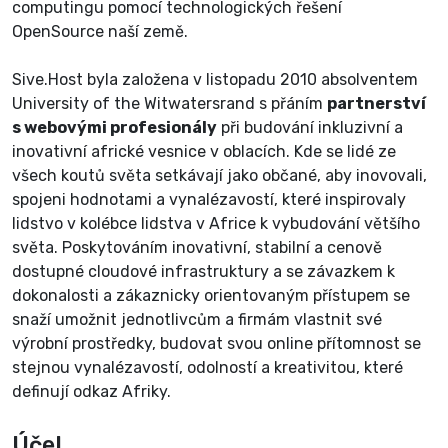
computingu pomocí technologických řešení
OpenSource naší země.
Sive.Host byla založena v listopadu 2010 absolventem
University of the Witwatersrand s přáním
partnerství
s webovými profesionály
při budování inkluzivní a
inovativní africké vesnice v oblacích. Kde se lidé ze
všech koutů světa setkávají jako občané, aby inovovali,
spojeni hodnotami a vynalézavostí, které inspirovaly
lidstvo v kolébce lidstva v Africe k vybudování většího
světa. Poskytováním inovativní, stabilní a cenově
dostupné cloudové infrastruktury a se závazkem k
dokonalosti a zákaznicky orientovaným přístupem se
snaží umožnit jednotlivcům a firmám vlastnit své
výrobní prostředky, budovat svou online přítomnost se
stejnou vynalézavostí, odolností a kreativitou, které
definují odkaz Afriky.
Účel