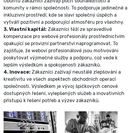
Ubuntu zákazníci zažívají pocit sounáležitosti a
komunity v rámci společnosti. To podporuje jedinečné a
inkluzivní prostředí, kde se slaví společný úspěch a
vytváří pozitivní a podporující atmosféru pro všechny.
3. Vlastní kapitál:
Zákazníci těží ze spravedlivé
kompenzace pro webové profesionály prostřednictvím
opakující se provizní partnerství
naprogramovat. To
zajišťuje, že weboví profesionálové jsou motivováni
poskytovat výjimečné služby a podporu, což vede k
lepším výsledkům a spokojenosti zákazníků.
4. Inovace:
Zákazníci zažívají neustálé zlepšování a
kreativitu ve všech aspektech obchodních operací
společnosti. Výsledkem je vývoj špičkových cenově
dostupných řešení, vylepšených služeb a inovativních
přístupů k řešení potřeb a výzev zákazníků.