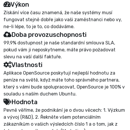
Výkon
Získání více času znamená, že naše systémy musí
fungovat stejně dobře jako vaši zaměstnanci nebo vy,
ne-li lépe, to je to, co dodáváme.
Doba provozuschopnosti
99,9% dostupnost je naše standardní smlouva SLA,
pokud vám ji neposkytneme, máte právo požadovat
slevu na vaší další faktuře.
Vlastnosti
Aplikace OpenSource poskytují nejlepší hodnotu za
peníze na světě, když máte toho správného partnera,
který s vámi bude spolupracovat, OpenSource je 100% v
souladu s naším duchem Ubuntu.
Hodnota
Pevně ​​věříme, že podnikání je o dvou věcech: 1. Výzkum
a vývoj (R&D), 2. Řekněte všem potenciálním
zákazníkům o vašich výsledcích číslo 1 a o tom, jak z