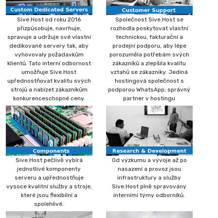
Sive.Host od roku 2016
Společnost Sive.Host se
přizpůsobuje, navrhuje,
rozhodla poskytovat vlastní
spravuje a udržuje své vlastní
technickou, fakturační a
dedikované servery tak, aby
prodejní podporu, aby lépe
vyhovovaly požadavkům
porozuměla potřebám svých
klientů. Tato interní odbornost
zákazníků a zlepšila kvalitu
umožňuje Sive.Host
vztahů se zákazníky. Jediná
upřednostňovat kvalitu svých
hostingová společnost s
strojů a nabízet zákazníkům
podporou WhatsApp; správný
konkurenceschopné ceny.
partner v hostingu
Sive.Host pečlivě vybírá
Od výzkumu a vývoje až po
jednotlivé komponenty
nasazení a provoz jsou
serveru a upřednostňuje
infrastruktury a služby
vysoce kvalitní služby a stroje,
Sive.Host plně spravovány
které jsou flexibilní a
interními týmy odborníků.
spolehlivé.