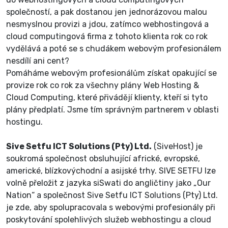
společností, a pak dostanou jen jednorázovou malou
nesmyslnou provizi a jdou, zatímco webhostingová a
cloud computingová firma z tohoto klienta rok co rok
vydělává a poté se s chudákem webovým profesionálem
nesdílí ani cent?
Pomáháme webovým profesionálům získat opakující se
provize rok co rok za všechny plány Web Hosting &
Cloud Computing, které přivádějí klienty, kteří si tyto
plány předplatí. Jsme tím správným partnerem v oblasti
hostingu.
Sive Setfu ICT Solutions (Pty) Ltd.
(SiveHost) je
soukromá společnost obsluhující africké, evropské,
americké, blízkovýchodní a asijské trhy. SIVE SETFU lze
volně přeložit z jazyka siSwati do angličtiny jako „Our
Nation“ a společnost Sive Setfu ICT Solutions (Pty) Ltd.
je zde, aby spolupracovala s webovými profesionály při
poskytování spolehlivých služeb webhostingu a cloud