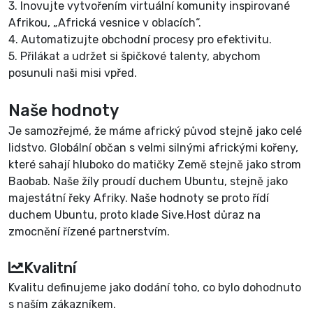
3. Inovujte vytvořením virtuální komunity inspirované
Afrikou, „Africká vesnice v oblacích“.
4. Automatizujte obchodní procesy pro efektivitu.
5. Přilákat a udržet si špičkové talenty, abychom
posunuli naši misi vpřed.
Naše hodnoty
Je samozřejmé, že máme africký původ stejně jako celé
lidstvo. Globální občan s velmi silnými africkými kořeny,
které sahají hluboko do matičky Země stejně jako strom
Baobab. Naše žíly proudí duchem
Ubuntu
, stejně jako
majestátní řeky Afriky. Naše hodnoty se proto řídí
duchem Ubuntu, proto klade Sive.Host důraz na
zmocnění řízené partnerstvím
.
Kvalitní
Kvalitu definujeme jako dodání toho, co bylo dohodnuto
s naším zákazníkem.