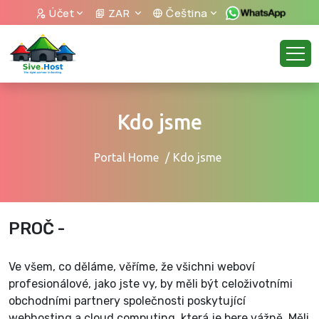
Účet
ZAR
Čeština
Kdo jsme
Portal Home
Kdo jsme
PROČ -
Ve všem, co děláme, věříme, že všichni weboví
profesionálové, jako jste vy, by měli být celoživotními
obchodními partnery společnosti poskytující
webhosting a cloud computing, která je bere vážně. Měli