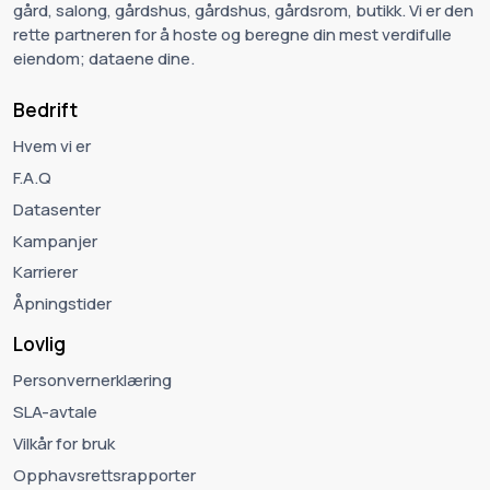
gård, salong, gårdshus, gårdshus, gårdsrom, butikk. Vi er den
rette partneren for å hoste og beregne din mest verdifulle
eiendom; dataene dine.
Bedrift
Hvem vi er
F.A.Q
Datasenter
Kampanjer
Karrierer
Åpningstider
Lovlig
Personvernerklæring
SLA-avtale
Vilkår for bruk
Opphavsrettsrapporter