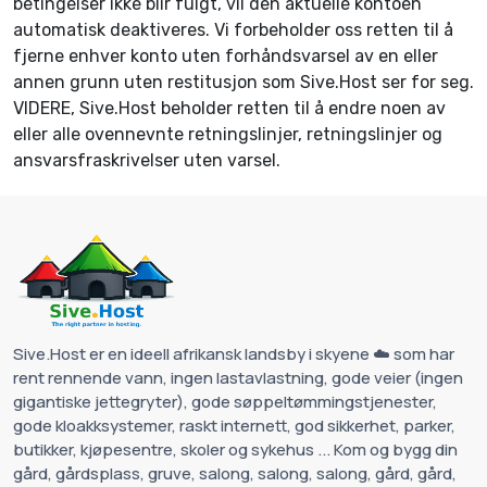
betingelser ikke blir fulgt, vil den aktuelle kontoen
automatisk deaktiveres. Vi forbeholder oss retten til å
fjerne enhver konto uten forhåndsvarsel av en eller
annen grunn uten restitusjon som Sive.Host ser for seg.
VIDERE, Sive.Host beholder retten til å endre noen av
eller alle ovennevnte retningslinjer, retningslinjer og
ansvarsfraskrivelser uten varsel.
Sive.Host er en ideell afrikansk landsby i skyene ☁️ som har
rent rennende vann, ingen lastavlastning, gode veier (ingen
gigantiske jettegryter), gode søppeltømmingstjenester,
gode kloakksystemer, raskt internett, god sikkerhet, parker,
butikker, kjøpesentre, skoler og sykehus ... Kom og bygg din
gård, gårdsplass, gruve, salong, salong, salong, gård, gård,