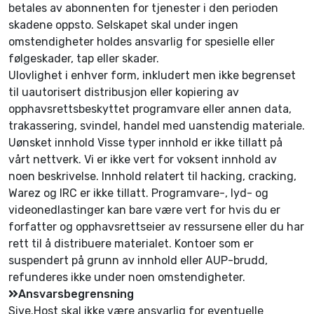
betales av abonnenten for tjenester i den perioden
skadene oppsto. Selskapet skal under ingen
omstendigheter holdes ansvarlig for spesielle eller
følgeskader, tap eller skader.
Ulovlighet i enhver form, inkludert men ikke begrenset
til uautorisert distribusjon eller kopiering av
opphavsrettsbeskyttet programvare eller annen data,
trakassering, svindel, handel med uanstendig materiale.
Uønsket innhold Visse typer innhold er ikke tillatt på
vårt nettverk. Vi er ikke vert for voksent innhold av
noen beskrivelse. Innhold relatert til hacking, cracking,
Warez og IRC er ikke tillatt. Programvare-, lyd- og
videonedlastinger kan bare være vert for hvis du er
forfatter og opphavsrettseier av ressursene eller du har
rett til å distribuere materialet. Kontoer som er
suspendert på grunn av innhold eller AUP-brudd,
refunderes ikke under noen omstendigheter.
Ansvarsbegrensning
Sive.Host skal ikke være ansvarlig for eventuelle