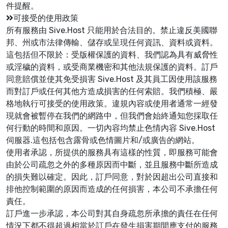
件提醒。
可接受的使用政策
所有服務由 Sive.Host 只能用於合法目的。禁止違反美國聯
邦、州或市法律傳輸、儲存或呈現任何資訊、資料或資料。
這包括但不限於：受版權保護的資料、我們認為具有威脅性
或淫穢的資料，或受商業機密和其他法規保護的資料。訂戶
同意賠償並使其免受損害 Sive.Host 及其員工因使用該服務
而對訂戶或任何其他方造成損害的任何索賠。我們積極、嚴
格地執行可接受的使用政策。違規內容或使用者通常一經發
現就會被暫停在我們的網路中，但我們會始終通知您採取任
何行動的時間和原因。一切內容均禁止色情內容 Sive.Host
伺服器.這包括包含露骨或色情圖片和/或廣告的網站。
使用者承認，所提供的服務具有這樣的性質，即服務可能會
由於公司疏忽之外的多種原因而中斷，並且服務中斷所造成
的損失難以確定。因此，訂戶同意，對於因超出公司直接和
排他控制範圍的原因而造成的任何損害，本公司不承擔任何
責任。
訂戶進一步承認，本公司對其自身疏忽所承擔的責任在任何
情況下都不得超過相當於訂戶在發生損害期間應支付的服務