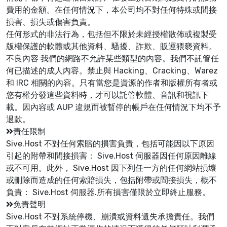
費用的金額。在任何情況下，本公司均不對任何特殊或間接
損害、損失或傷害負責。
任何形式的非法行為，包括但不限於未經授權散佈或複製受
版權保護的軟體或其他資料、騷擾、詐欺、販運猥褻資料。
不良內容 我們的網路不允許某些類型的內容。我們不託管任
何已描述的成人內容。禁止與 Hacking、Cracking、Warez
和 IRC 相關的內容。只有當您是資源的作者和版權所有者或
您有權分發這些資料時，才可以託管軟體、音訊和視訊下
載。因內容或 AUP 違規而被暫停的帳戶在任何情況下均不予
退款。
責任限制
Sive.Host 不對任何索賠的損害負責，包括可能因以下原因
引起的附帶和間接損害： Sive.Host 伺服器因任何原因離線
或不可用。此外， Sive.Host 因下列任一方的任何網站損壞
或刪除而造成的任何索賠損失，包括附帶或間接損失，概不
負責： Sive.Host 伺服器.所有損害僅限於立即終止服務。
免責聲明
Sive.Host 不對系統停機、崩潰或資料遺失承擔責任。我們