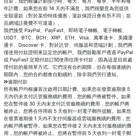
目前，我們根據計劃按小時、每天、每月、每季、半年和每
年計費。如果您在前 14 天內不滿意，我們很樂意為您提供
全額退款（對於某些特殊優惠，退款保證日會有所不同；並
且網域註冊費不可退還）。
我們接受 PayPal、PayFast、即時電子轉帳、電子轉帳、
USDT、BTC、BCH、XRP、ETH、Visa、萬事達卡、美國運
通卡、Discover 卡。對於託管、伺服器和雲端計劃，我們將
僅使用付款證明來設定您的帳戶。我們鼓勵客戶透過 PayPal
或 PayFast 定期付款訂閱使用信用卡付款，因為這是目前處
理付款的最簡單方式。它們沒有合約期限，但在每個連續的
期限內，您的合約都會自動續約，除非我們另行通知。
逾期付款
所有帳戶均根據首次啟用日期計費。如果您在發票逾期後 5
天內仍未支付託管服務續約費用，您的帳戶將被暫停。如果
您在暫停後 30 天內未支付託管服務續約費用，您的帳戶將
被終止。您將在停用前 5 天收到一封電子郵件提醒。如果您
在發票逾期後 1 天內不支付伺服器或雲端服務續約費用，您
的帳戶將被暫停。如果您在暫停後 2 天內未支付服務續約費
用，您的帳戶將被終止。您將在暫停前 5 天收到一封電子郵