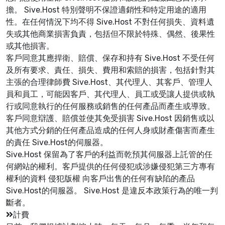
擔。 Sive.Host 特別聲明不保證適銷性和特定用途的適用
性。在任何情況下均不得 Sive.Host 不對任何損失、資料遺
失或其他商業損害負責，包括但不限於特殊、偶然、後果性
或其他損害。
客戶同意其應捍衛、賠償、保存和持有 Sive.Host 不受任何
及所有要求、責任、損失、費用和索賠的損害，包括針對其
主張的合理律師費 Sive.Host、其代理人、其客戶、管理人
員和員工，可能因客戶、其代理人、員工或受讓人提供或執
行或同意執行的任何服務或銷售的任何產品而產生或導致。
客戶同意辯護、賠償並使其免受損害 Sive.Host 因銷售或以
其他方式分銷的任何產品造成的任何人身或財產傷害而產生
的責任 Sive.Host的伺服器。
Sive.Host 保留為了客戶的利益而乾預其伺服器上託管的任
何網站的權利。客戶提供的任何侵犯或涉嫌侵犯第三方專有
權利的資料 侵犯版權 向客戶出售的任何有缺陷的產品
Sive.Host的伺服器。 Sive.Host 是違反本政策行為的唯一判
斷者。
計費