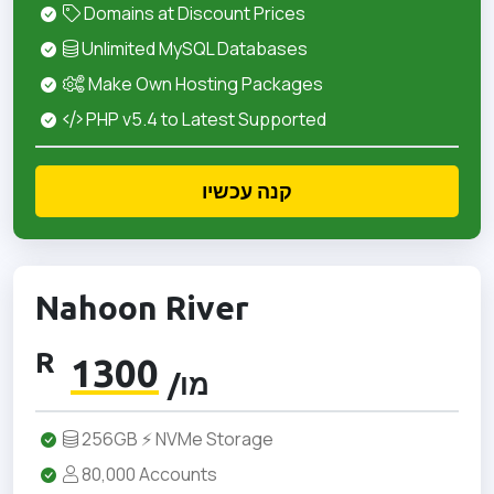
Domains at Discount Prices
Unlimited MySQL Databases
Make Own Hosting Packages
PHP v5.4 to Latest Supported
קנה עכשיו
Nahoon River
R
1300
/מו
256GB ⚡ NVMe Storage
80,000 Accounts