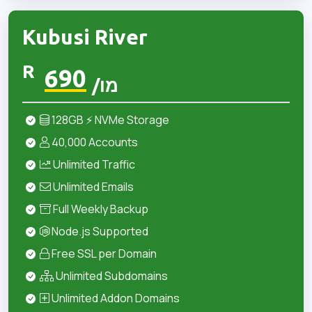
Kubusi River
R
690
/מו
128GB ⚡ NVMe Storage
40,000 Accounts
Unlimited Traffic
Unlimited Emails
Full Weekly Backup
Node.js Supported
Free SSL per Domain
Unlimited Subdomains
Unlimited Addon Domains