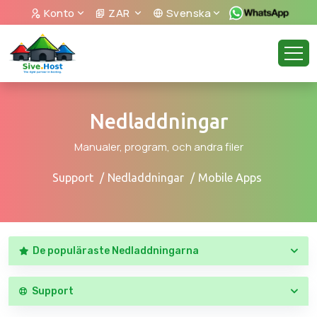
Konto
ZAR
Svenska
Nedladdningar
Manualer, program, och andra filer
Support
Nedladdningar
Mobile Apps
De populäraste Nedladdningarna
Support