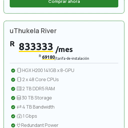
Comprar ahora
uThukela River
R
833333
/mes
R
69180
/tarifa-de-instalación
HGX H200 141GB x 8-GPU
2 x 48 Core CPUs
2 TB DDR5 RAM
30 TB Storage
4 TB Bandwidth
1 Gbps
Redundant Power