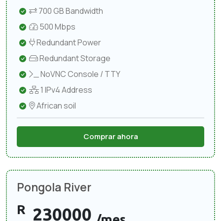
700 GB Bandwidth
500 Mbps
Redundant Power
Redundant Storage
NoVNC Console / TTY
1 IPv4 Address
African soil
Comprar ahora
Pongola River
R
230000
/mes