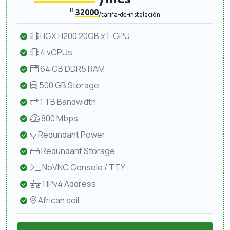
R
32000
/tarifa-de-instalación
HGX H200 20GB x 1-GPU
4 vCPUs
64 GB DDR5 RAM
500 GB Storage
1 TB Bandwidth
800 Mbps
Redundant Power
Redundant Storage
NoVNC Console / TTY
1 IPv4 Address
African soil