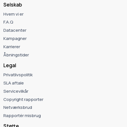
Selskab
Hvem vi er
F.A.Q
Datacenter
Kampagner
Karrierer
Åbningstider
Legal
Privatlivspolitik
SLA aftale
Servicevilkår
Copyright rapporter
Netværksbrud
Rapportér misbrug
Støtte