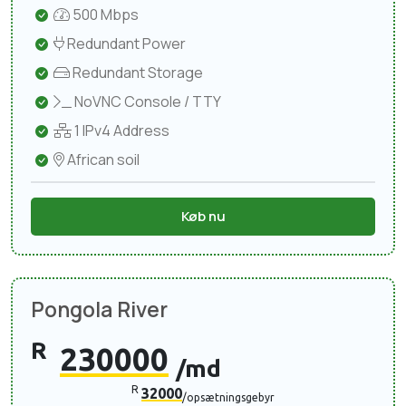
500 Mbps
Redundant Power
Redundant Storage
NoVNC Console / TTY
1 IPv4 Address
African soil
Køb nu
Pongola River
R
230000
/md
R
32000
/opsætningsgebyr