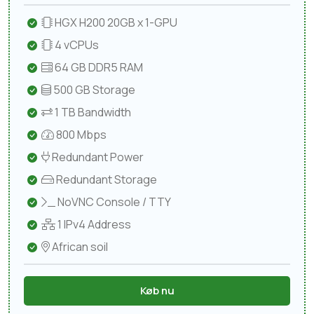
HGX H200 20GB x 1-GPU
4 vCPUs
64 GB DDR5 RAM
500 GB Storage
1 TB Bandwidth
800 Mbps
Redundant Power
Redundant Storage
NoVNC Console / TTY
1 IPv4 Address
African soil
Køb nu