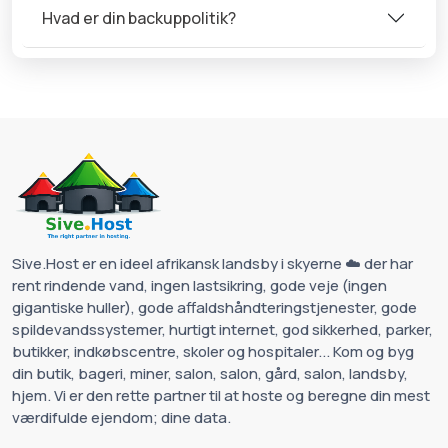
Hvad er din backuppolitik?
Sive.Host er en ideel afrikansk landsby i skyerne ☁️ der har
rent rindende vand, ingen lastsikring, gode veje (ingen
gigantiske huller), gode affaldshåndteringstjenester, gode
spildevandssystemer, hurtigt internet, god sikkerhed, parker,
butikker, indkøbscentre, skoler og hospitaler... Kom og byg
din butik, bageri, miner, salon, salon, gård, salon, landsby,
hjem. Vi er den rette partner til at hoste og beregne din mest
værdifulde ejendom; dine data.