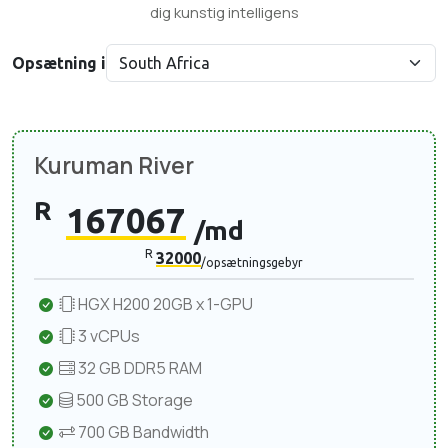
dig kunstig intelligens
Opsætning i
Kuruman River
R
167067
/md
R
32000
/opsætningsgebyr
HGX H200 20GB x 1-GPU
3 vCPUs
32 GB DDR5 RAM
500 GB Storage
700 GB Bandwidth