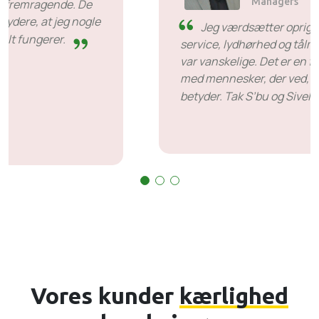
SiveHost før tid - SiveHost
er normalt et skridt foran og er
for det meste opmærksomme på problemer
før tid. Der er nogle tilfælde, hvor jeg var nødt
til at vente på svar, men det er ikke noget, der
er imod dem. De er gode til det, de laver.
Vores kunder
kærlighed