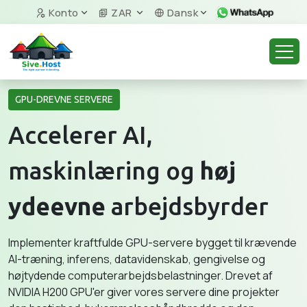
Konto
ZAR
Dansk
GPU-DREVNE SERVERE
Accelerer AI,
maskinlæring og
høj
ydeevne
arbejdsbyrder
Implementer kraftfulde GPU-servere bygget til krævende
AI-træning, inferens, datavidenskab, gengivelse og
højtydende computerarbejdsbelastninger. Drevet af
NVIDIA H200 GPU'er giver vores servere dine projekter