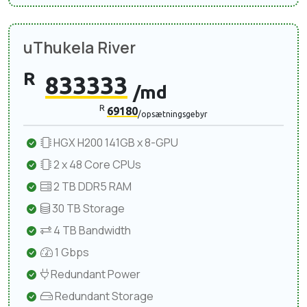
uThukela River
R
833333
/md
R
69180
/opsætningsgebyr
HGX H200 141GB x 8-GPU
2 x 48 Core CPUs
2 TB DDR5 RAM
30 TB Storage
4 TB Bandwidth
1 Gbps
Redundant Power
Redundant Storage