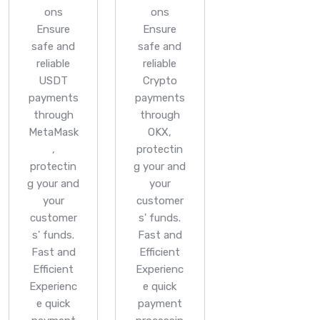
ons
ons
Ensure
Ensure
safe and
safe and
reliable
reliable
USDT
Crypto
payments
payments
through
through
MetaMask
OKX,
,
protectin
protectin
g your and
g your and
your
your
customer
customer
s' funds.
s' funds.
Fast and
Fast and
Efficient
Efficient
Experienc
Experienc
e quick
e quick
payment