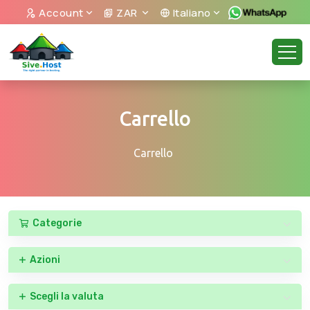
Account
ZAR
Italiano
Carrello
Carrello
Categorie
Azioni
Scegli la valuta