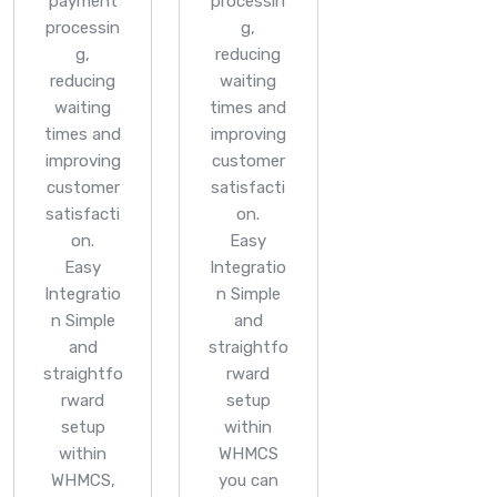
payment
processin
processin
g,
g,
reducing
reducing
waiting
waiting
times and
times and
improving
improving
customer
customer
satisfacti
satisfacti
on.
on.
Easy
Easy
Integratio
Integratio
n
Simple
n
Simple
and
and
straightfo
straightfo
rward
rward
setup
setup
within
within
WHMCS
WHMCS,
you can