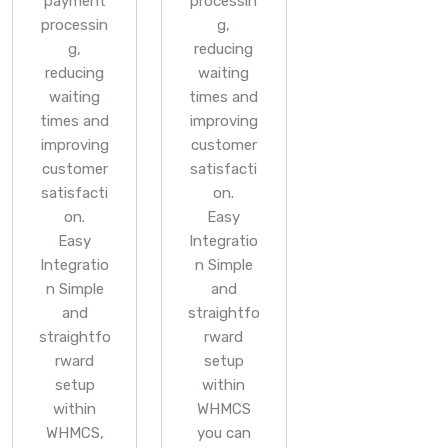
payment
processin
processin
g,
g,
reducing
reducing
waiting
waiting
times and
times and
improving
improving
customer
customer
satisfacti
satisfacti
on.
on.
Easy
Easy
Integratio
Integratio
n
Simple
n
Simple
and
and
straightfo
straightfo
rward
rward
setup
setup
within
within
WHMCS
WHMCS,
you can