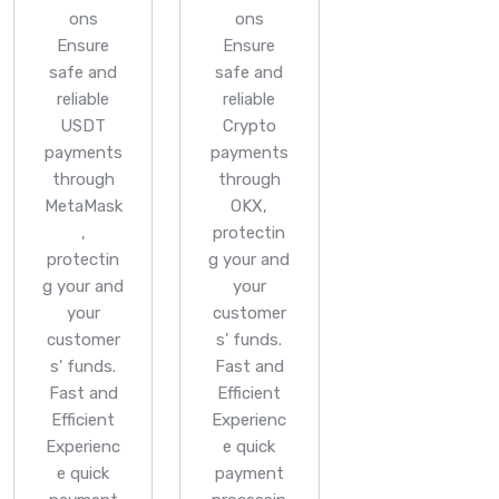
ons
ons
Ensure
Ensure
safe and
safe and
reliable
reliable
USDT
Crypto
payments
payments
through
through
MetaMask
OKX,
,
protectin
protectin
g your and
g your and
your
your
customer
customer
s' funds.
s' funds.
Fast and
Fast and
Efficient
Efficient
Experienc
Experienc
e quick
e quick
payment