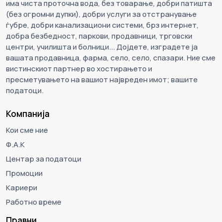
има чиста проточна вода, без товарање, добри патишта
(без огромни дупки), добри услуги за отстранување
ѓубре, добри канализациони системи, брз интернет,
добра безбедност, паркови, продавници, трговски
центри, училишта и болници... Дојдете, изградете ја
вашата продавница, фарма, село, село, спазари. Ние сме
вистинскиот партнер во хостирањето и
пресметувањето на вашиот највреден имот; вашите
податоци.
Компанија
Кои сме ние
Ф.А.К
Центар за податоци
Промоции
Кариери
Работно време
Правни