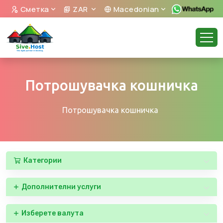
Сметка
ZAR
Macedonian
Потрошувачка кошничка
Потрошувачка кошничка
Категории
Дополнителни услуги
Изберете валута