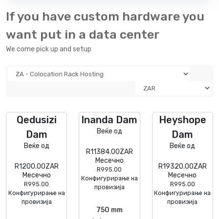
If you have custom hardware you
want put in a data center
We come pick up and setup
Qedusizi
Inanda Dam
Heyshope
Веќе од
Dam
Dam
Веќе од
Веќе од
R11384.00ZAR
Месечно
R1200.00ZAR
R19320.00ZAR
R995.00
Месечно
Месечно
Конфигурирање на
R995.00
R995.00
провизија
Конфигурирање на
Конфигурирање на
провизија
провизија
750 mm