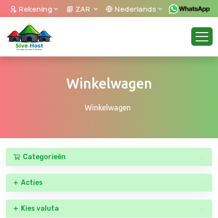
Rekening
ZAR
Nederlands
Winkelwagen
Winkelwagen
Categorieën
Acties
Kies valuta