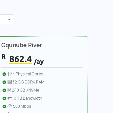
Gqunube River
R
862.4
/ay
4 Physical Cores
32 GiB DDR4 RAM
240 GB ⚡NVMe
10 TB Bandwidth
500 Mbps