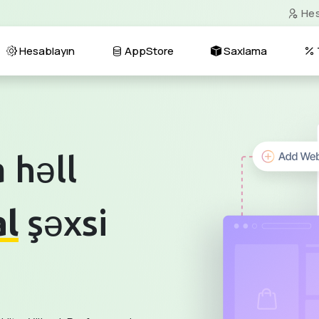
He
Hesablayın
AppStore
Saxlama
 həll
al
şəxsi