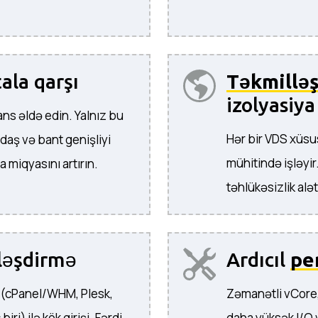
ala qarşı
Təkmilləş
izolyasiya
ns əldə edin. Yalnız bu
Hər bir VDS xüsus
daş və bant genişliyi
mühitində işləyir
 miqyasını artırın.
təhlükəsizlik alət
ləşdirmə
Ardıcıl
pe
 (cPanel/WHM, Plesk,
Zəmanətli vCore,
i) ilə kök girişi. Fərdi
daha yüksək I/O v