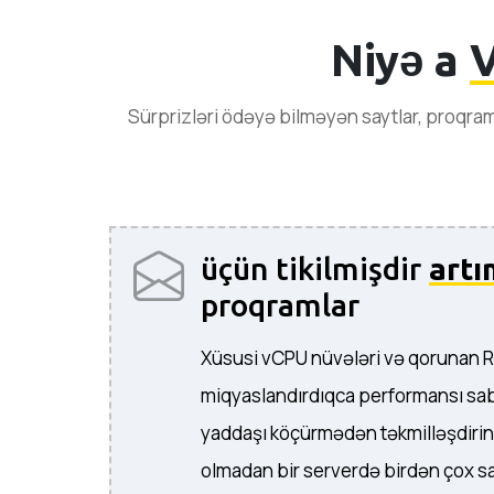
Niyə a
V
Sürprizləri ödəyə bilməyən saytlar, proqram
üçün tikilmişdir
artı
proqramlar
Xüsusi vCPU nüvələri və qorunan 
miqyaslandırdıqca performansı sabi
yaddaşı köçürmədən təkmilləşdirin
olmadan bir serverdə birdən çox sa