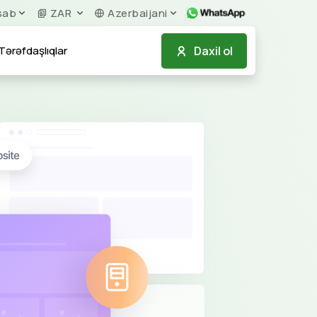
sab
ZAR
Azerbaijani
Daxil ol
Tərəfdaşlıqlar