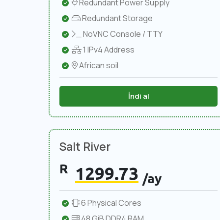
Redundant Power Supply
Redundant Storage
NoVNC Console / TTY
1 IPv4 Address
African soil
İndi al
Salt River
R
1299.73
/ay
6 Physical Cores
48 GiB DDR4 RAM