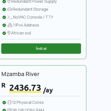
Redundant Power Supply
Redundant Storage
NoVNC Console / TTY
1 IPv4 Address
African soil
İndi al
Mzamba River
R
2436.73
/ay
12 Physical Cores
96 GiB DDR4 RAM