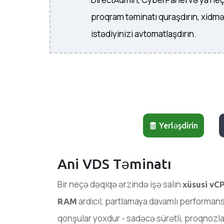
proqram təminatı quraşdırın, xidmə
istədiyinizi avtomatlaşdırın.
Yerləşdirin
Ani VDS Təminatı
Bir neçə dəqiqə ərzində işə salın
xüsusi vCP
ardıcıl, partlamaya davamlı performan
RAM
qonşular yoxdur - sadəcə sürətli, proqnozla