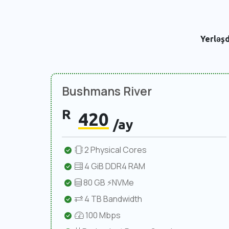
Yerləşd
Bushmans River
R
420
/ay
2 Physical Cores
4 GiB DDR4 RAM
80 GB ⚡NVMe
4 TB Bandwidth
100 Mbps