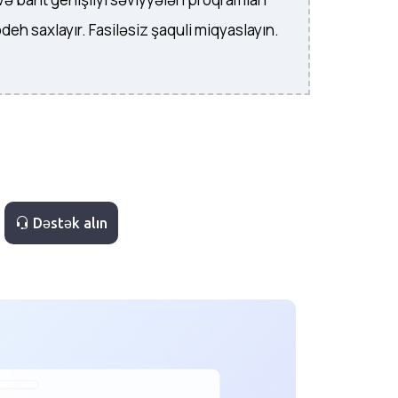
deh saxlayır. Fasiləsiz şaquli miqyaslayın.
Dəstək alın