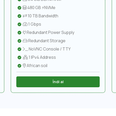
480 GB ⚡NVMe
10 TB Bandwidth
1 Gbps
Redundant Power Supply
Redundant Storage
NoVNC Console / TTY
1 IPv4 Address
African soil
İndi al