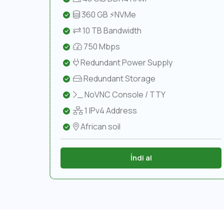
360 GB ⚡NVMe
10 TB Bandwidth
750 Mbps
Redundant Power Supply
Redundant Storage
NoVNC Console / TTY
1 IPv4 Address
African soil
İndi al