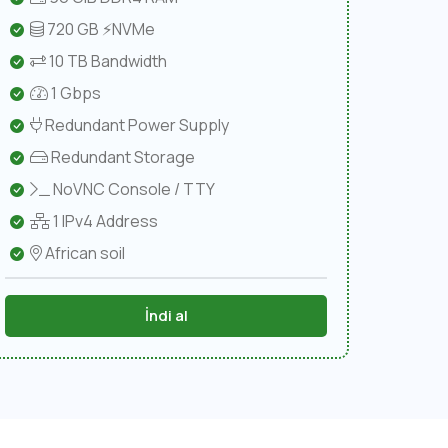
720 GB ⚡NVMe
10 TB Bandwidth
1 Gbps
Redundant Power Supply
Redundant Storage
NoVNC Console / TTY
1 IPv4 Address
African soil
İndi al