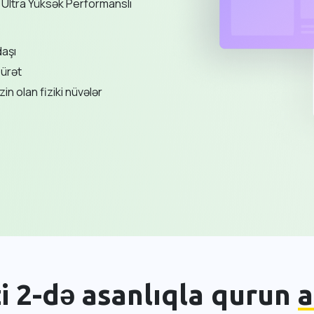
ün Ultra Yüksək Performanslı
daşı
sürət
zin olan fiziki nüvələr
i 2-də asanlıqla qurun
a