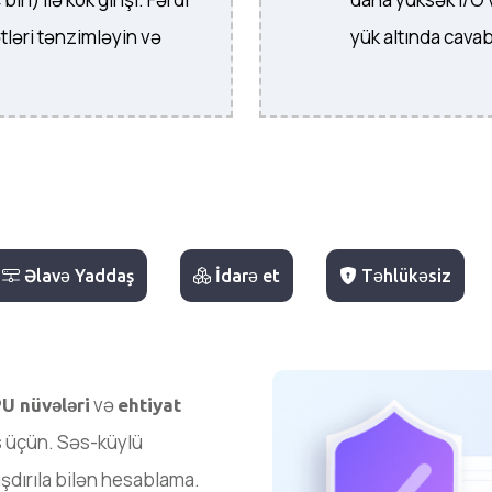
tləri tənzimləyin və
yük altında cavab
Əlavə Yaddaş
İdarə et
Təhlükəsiz
və
U nüvələri
ehtiyat
s üçün. Səs-küylü
şdırıla bilən hesablama.