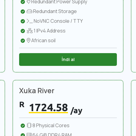
Redundant Power Supply
Redundant Storage
NoVNC Console / TTY
1 IPv4 Address
African soil
İndi al
Xuka River
R
1724.58
/ay
8 Physical Cores
64 GiB DDR4 RAM