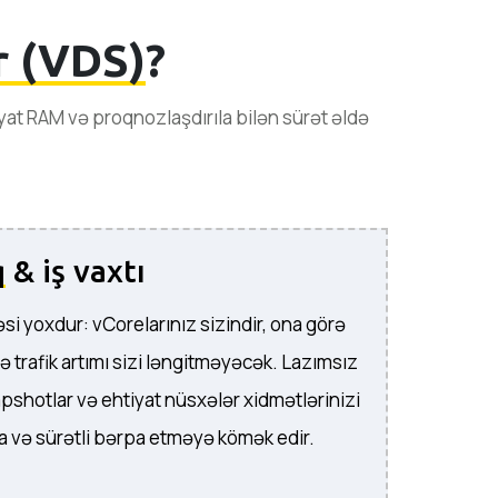
r (VDS)
?
yat RAM və proqnozlaşdırıla bilən sürət əldə
q
& iş vaxtı
i yoxdur: vCorelarınız sizindir, ona görə
 trafik artımı sizi ləngitməyəcək. Lazımsız
apshotlar və ehtiyat nüsxələr xidmətlərinizi
 və sürətli bərpa etməyə kömək edir.