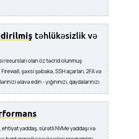
dirilmiş
təhlükəsizlik və
i resursları olan öz təcrid olunmuş
. Firewall, şəxsi şəbəkə, SSH açarları, 2FA və
lərinizi əlavə edin - yığınınızı, qaydalarınızı.
rformans
 ehtiyat yaddaş, sürətli NVMe yaddaşı və
ə bant genişliyi səviyyələri proqramları