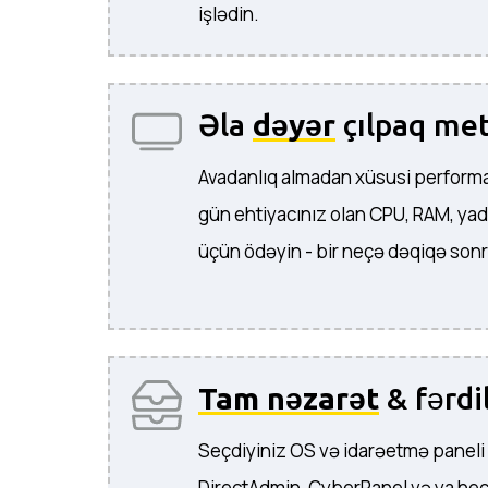
işlədin.
Əla
dəyər
çılpaq met
Avadanlıq almadan xüsusi performa
gün ehtiyacınız olan CPU, RAM, yad
üçün ödəyin - bir neçə dəqiqə sonra
Tam nəzarət
& fərdi
Seçdiyiniz OS və idarəetmə paneli
DirectAdmin, CyberPanel və ya heç bir