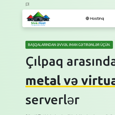
Hostinq
BAŞQALARINDAN ƏVVƏL IMAN GƏTIRƏNLƏR ÜÇÜN.
Çılpaq arasında
metal və virtu
serverlər