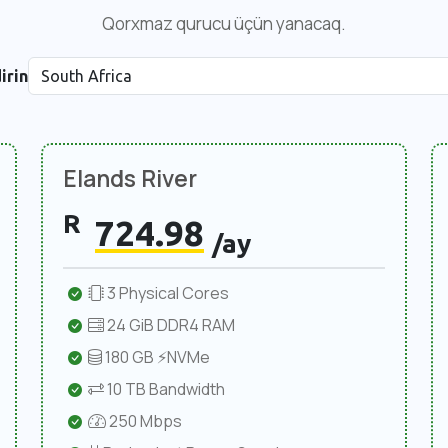
Qorxmaz qurucu üçün yanacaq.
irin
Elands River
R
724.98
/ay
3 Physical Cores
24 GiB DDR4 RAM
180 GB ⚡NVMe
10 TB Bandwidth
250 Mbps