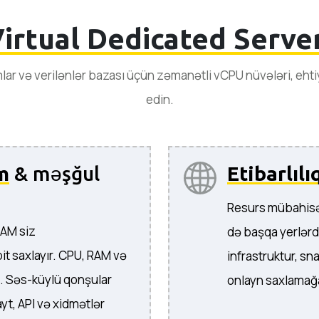
irtual Dedicated Serve
lar və verilənlər bazası üçün zəmanətli vCPU nüvələri, ehti
edin.
m
& məşğul
Etibarlılı
Resurs mübahisəs
RAM siz
də başqa yerlərdə
t saxlayır. CPU, RAM və
infrastruktur, sn
. Səs-küylü qonşular
onlayn saxlamağa
yt, API və xidmətlər