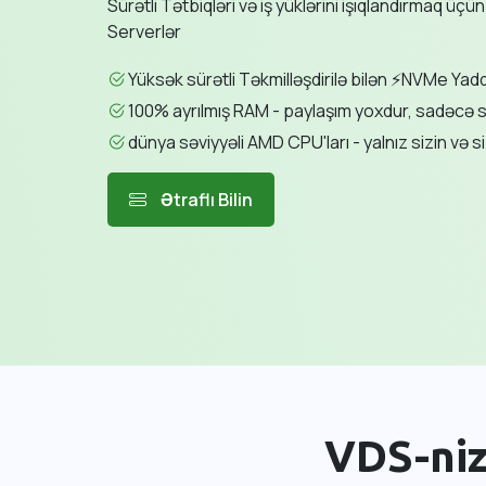
Sürətli Tətbiqləri və iş yüklərini işıqlandırmaq üç
Serverlər
Yüksək sürətli Təkmilləşdirilə bilən ⚡NVMe Yad
100% ayrılmış RAM - paylaşım yoxdur, sadəcə 
dünya səviyyəli AMD CPU'ları - yalnız sizin və si
Ətraflı Bilin
VDS-niz