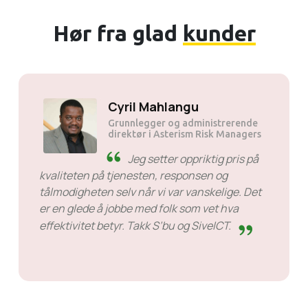
Hør fra glad
kunder
Kumra JP tau
ende
Grunnlegger
Liten, men utmerket. D
så gode som tjenesteleverandører at jeg
itt
ganger glemmer dem fordi alt fungerer.
 på
te
e