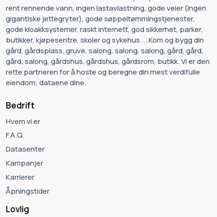
rent rennende vann, ingen lastavlastning, gode veier (ingen
gigantiske jettegryter), gode søppeltømmingstjenester,
gode kloakksystemer, raskt internett, god sikkerhet, parker,
butikker, kjøpesentre, skoler og sykehus ... Kom og bygg din
gård, gårdsplass, gruve, salong, salong, salong, gård, gård,
gård, salong, gårdshus, gårdshus, gårdsrom, butikk. Vi er den
rette partneren for å hoste og beregne din mest verdifulle
eiendom; dataene dine.
Bedrift
Hvem vi er
F.A.Q
Datasenter
Kampanjer
Karrierer
Åpningstider
Lovlig