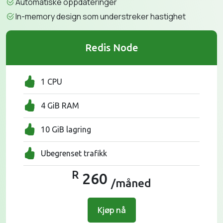
Automatiske oppdateringer
In-memory design som understreker hastighet
Redis Node
1 CPU
4 GiB RAM
10 GiB lagring
Ubegrenset trafikk
R
260
/måned
Kjøp nå