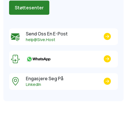
Støttesenter
Send Oss ​​en E-Post
help@Sive.Host
Engasjere Seg På
LinkedIn