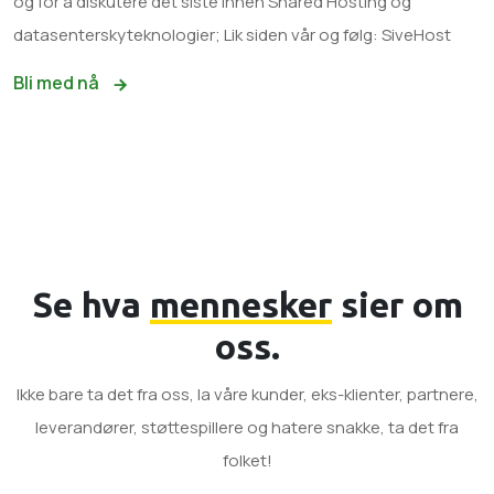
og for å diskutere det siste innen Shared Hosting og
datasenterskyteknologier; Lik siden vår og følg: SiveHost
Bli med nå
Se hva
mennesker
sier om
oss.
Ikke bare ta det fra oss, la våre kunder, eks-klienter, partnere,
leverandører, støttespillere og hatere snakke, ta det fra
folket!