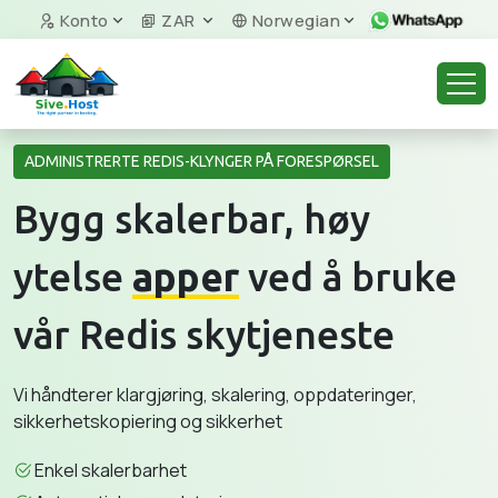
Konto
ZAR
Norwegian
ADMINISTRERTE REDIS-KLYNGER PÅ FORESPØRSEL
Bygg skalerbar, høy
ytelse
apper
ved å bruke
vår Redis skytjeneste
Vi håndterer klargjøring, skalering, oppdateringer,
sikkerhetskopiering og sikkerhet
Enkel skalerbarhet