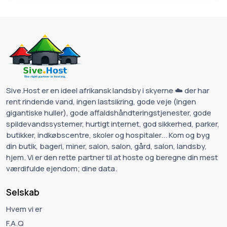
Sive.Host er en ideel afrikansk landsby i skyerne ☁️ der har
rent rindende vand, ingen lastsikring, gode veje (ingen
gigantiske huller), gode affaldshåndteringstjenester, gode
spildevandssystemer, hurtigt internet, god sikkerhed, parker,
butikker, indkøbscentre, skoler og hospitaler... Kom og byg
din butik, bageri, miner, salon, salon, gård, salon, landsby,
hjem. Vi er den rette partner til at hoste og beregne din mest
værdifulde ejendom; dine data.
Selskab
Hvem vi er
F.A.Q