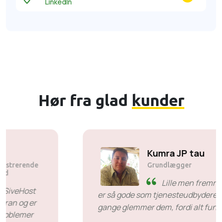
LinkedIn
Hør fra glad
kunder
Solly Motsoane
Grundlægger og administrerende
direktør i Mogen Pty Ltd
SiveHost før tid - SiveHost
er normalt et skridt foran og er
for det meste opmærksomme på problemer