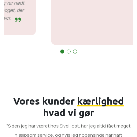
før tid. Der er nogle tilfælde, hvor jeg var nødt
til at vente på svar, men det er ikke noget, der
er imod dem. De er gode til det, de laver.
Vores kunder
kærlighed
hvad vi gør
"Siden jeg har været hos SiveHost, har jeg altid fået meget
hjælpsom service, og hvis jeg nogensinde har haft