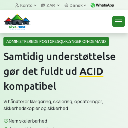
Konto
ZAR
Dansk
ADMINISTREREDE POSTGRESQL-KLYNGER ON-DEMAND
Samtidig understøttelse
gør det fuldt ud
ACID
kompatibel
Vi håndterer klargøring, skalering, opdateringer,
sikkerhedskopier og sikkerhed
Nem skalerbarhed