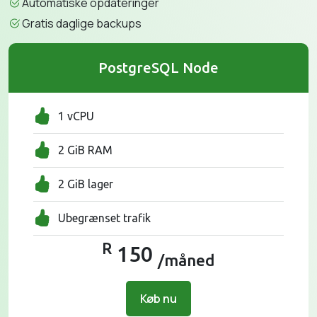
Automatiske opdateringer
Gratis daglige backups
PostgreSQL Node
1 vCPU
2 GiB RAM
2 GiB lager
Ubegrænset trafik
R
150
/måned
Køb nu