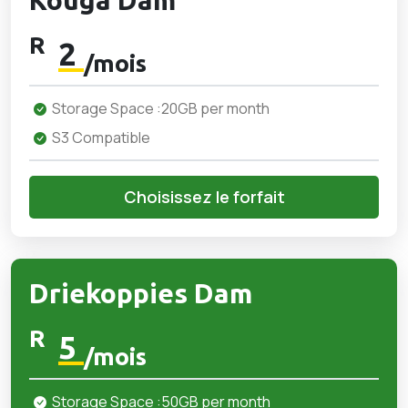
Kouga Dam
R
2
/mois
Storage Space :20GB per month
S3 Compatible
Choisissez le forfait
Driekoppies Dam
R
5
/mois
Storage Space :50GB per month